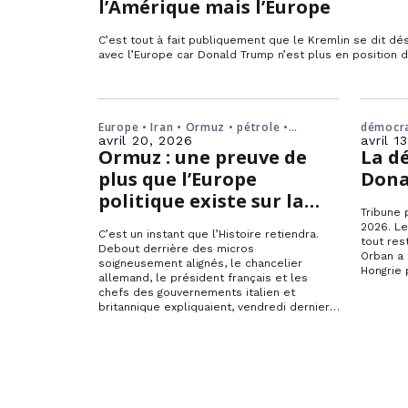
l’Amérique mais l’Europe
C’est tout à fait publiquement que le Kremlin se dit d
avec l’Europe car Donald Trump n’est plus en position d
alors…
Europe • Iran • Ormuz • pétrole •
démocra
sommet
Viktor 
avril 20, 2026
avril 1
Ormuz : une preuve de
La d
plus que l’Europe
Dona
politique existe sur la
Tribune 
scène internationale
2026. L
C’est un instant que l’Histoire retiendra.
tout res
Debout derrière des micros
Orban a 
soigneusement alignés, le chancelier
Hongrie
allemand, le président français et les
chefs des gouvernements italien et
britannique expliquaient, vendredi dernier,
le…