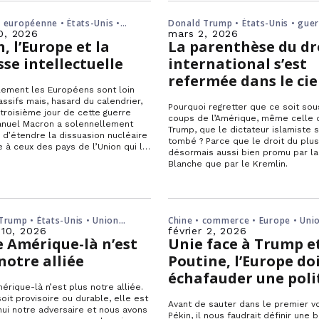
 européenne • États-Unis •
Donald Trump • États-Unis • guer
 Iran
• Khamenei • Moyen-Orient
0, 2026
mars 2, 2026
n, l’Europe et la
La parenthèse du dr
se intellectuelle
international s’est
refermée dans le cie
lement les Européens sont loin
iranien
assifs mais, hasard du calendrier,
Pourquoi regretter que ce soit sou
 troisième jour de cette guerre
coups de l’Amérique, même celle 
nuel Macron a solennellement
Trump, que le dictateur islamiste s
d’étendre la dissuasion nucléaire
tombé ? Parce que le droit du plus
e à ceux des pays de l’Union qui le
désormais aussi bien promu par l
raient.
Blanche que par le Kremlin.
Trump • États-Unis • Union
Chine • commerce • Europe • Uni
enne
européenne
 10, 2026
février 2, 2026
e Amérique-là n’est
Unie face à Trump e
notre alliée
Poutine, l’Europe do
échafauder une poli
érique-là n’est plus notre alliée.
industrielle commu
oit provisoire ou durable, elle est
Avant de sauter dans le premier v
face à la Chine
hui notre adversaire et nous avons
Pékin, il nous faudrait définir une 