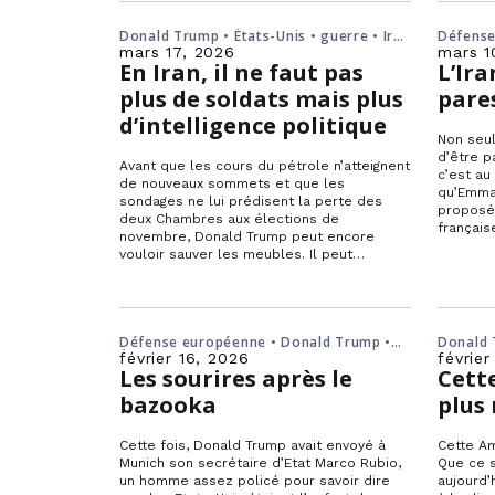
Donald Trump • États-Unis • guerre • Iran
Défense
• Moyen-Orient • paix
France •
mars 17, 2026
mars 1
En Iran, il ne faut pas
L’Ira
plus de soldats mais plus
pares
d’intelligence politique
Non seu
d’être p
Avant que les cours du pétrole n’atteignent
c’est au
de nouveaux sommets et que les
qu’Emma
sondages ne lui prédisent la perte des
proposé 
deux Chambres aux élections de
français
novembre, Donald Trump peut encore
souhaite
vouloir sauver les meubles. Il peut
décréter sa victoire et replier ses troupes
mais que se passerait-il ensuite au
Proche-Orient ?
Défense européenne • Donald Trump •
Donald 
États-Unis • Marco Rubio • OTAN • Union
europé
février 16, 2026
février
européenne
Les sourires après le
Cett
bazooka
plus 
Cette fois, Donald Trump avait envoyé à
Cette Am
Munich son secrétaire d’Etat Marco Rubio,
Que ce s
un homme assez policé pour savoir dire
aujourd’