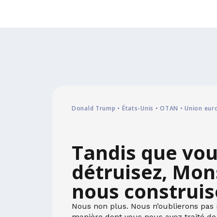
Donald Trump • États-Unis • OTAN • Union eu
Tandis que vo
détruisez, Mon
nous construi
Nous non plus. Nous n’oublierons pas 
manière dont vous nous avez traité de