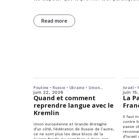
Read more
Poutine • Russie • Ukraine • Union
Israël •
européenne
juin 22, 2026
juin 15
Quand et comment
La Pa
reprendre langue avec le
Fran
Kremlin
Il faut 
contre b
Union européenne et Grande-Bretagne
passe ob
d’un côté, Fédération de Russie de l’autre,
reconnai
ce ne sont plus les deux blocs de la
d’Israël 
Guerre froide qui sont face-à-face, non