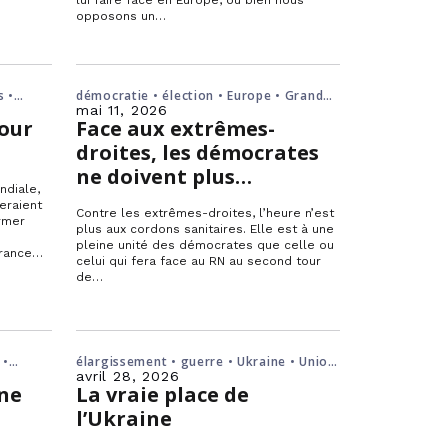
opposons un…
s •
démocratie • élection • Europe • Grande-
Bretagne
mai 11, 2026
our
Face aux extrêmes-
droites, les démocrates
ne doivent plus
ndiale,
constituer qu’un seul
eraient
Contre les extrêmes-droites, l’heure n’est
bloc
irmer
plus aux cordons sanitaires. Elle est à une
pleine unité des démocrates que celle ou
France…
celui qui fera face au RN au second tour
de…
 •
élargissement • guerre • Ukraine • Union
européenne • Zelensky
avril 28, 2026
une
La vraie place de
l’Ukraine