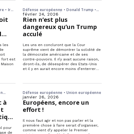
re • Iran
Défense européenne • Donald Trump •
droits de douane • États-Unis • Union
février 24, 2026
oit
européenne
Rien n’est plus
dangereux qu’un Trump
l
acculé
s les
Les uns en concluront que la Cour
de
suprême vient de démontrer la solidité de
oit
la démocratie américaine et de ses
 fort est
contre-pouvoirs. Il n’y avait aucune raison,
a Maison
diront-ils, de désespérer des Etats-Unis
et il y en aurait encore moins d’enterrer
l’Alliance atlantique puisqu’on voit bien là
que Trump n’aura finalement été qu’un
parenthèse qui se referme. […]
on
Défense européenne • Union européenne
janvier 26, 2026
t à
Européens, encore un
it
effort !
tique
Il nous faut agir et non pas parler et la
ne
première chose à faire serait d’organiser,
ol pour
comme vient d’y appeler le Premier
base de