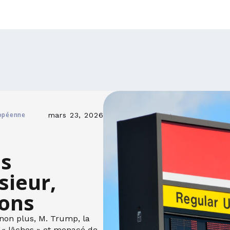
ropéenne
mars 23, 2026
us
sieur,
sons
non plus, M. Trump, la
 « lâches » et menacé de