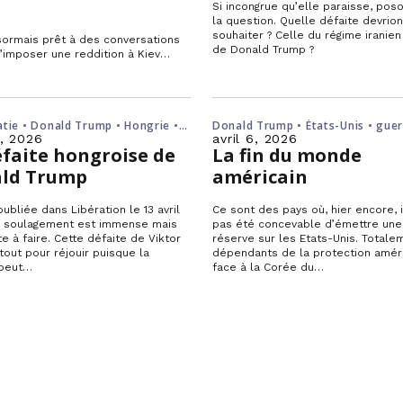
Si incongrue qu’elle paraisse, po
la question. Quelle défaite devrio
souhaiter ? Celle du régime iranien
ésormais prêt à des conversations
de Donald Trump ?
’imposer une reddition à Kiev
tie • Donald Trump • Hongrie •
Donald Trump • États-Unis • guer
Orbán
• Japon • Korée
3, 2026
avril 6, 2026
éfaite hongroise de
La fin du monde
ld Trump
américain
publiée dans Libération le 13 avril
Ce sont des pays où, hier encore, il
e soulagement est immense mais
pas été concevable d’émettre une
te à faire. Cette défaite de Viktor
réserve sur les Etats-Unis. Totale
tout pour réjouir puisque la
dépendants de la protection amér
 peut…
face à la Corée du…