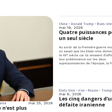
Chine • Donald Trump • États-Uni
Russie • Union européenne
mai 19, 2026
Quatre puissances p
un seul siècle
Au sortir de la Première guerre mo
on savait que les Etats-Unis domin
le XX° siècle car ils venaient d’aff
leur prééminence sur les deux
superpuissances de l’époque, la 
États-Unis • Iran • Russie • Trump
Ukraine • Union européenne
mai 6, 2026
Les cinq dangers d’
aine
mai 25, 2026
défaite iranienne
 n’est plus