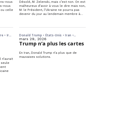
sons-nous
Désolé, M. Zelenski, mais c’est non. On est
ns-nous
malheureux d’avoir à vous le dire mais non,
 ou celle
M. le Président, l’Ukraine ne pourra pas
devenir du jour au lendemain membre à…
re • Iran
Donald Trump • États-Unis • Iran •
Moyen-Orient
mars 29, 2026
Trump n’a plus les cartes
En Iran, Donald Trump n’a plus que de
mauvaises solutions.
 n’aurait
 seule
ment
icaine