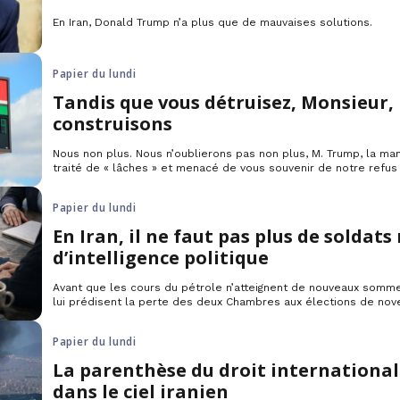
En Iran, Donald Trump n’a plus que de mauvaises solutions.
Papier du lundi
Tandis que vous détruisez, Monsieur,
construisons
Nous non plus. Nous n’oublierons pas non plus, M. Trump, la ma
traité de « lâches » et menacé de vous souvenir de notre refus 
côtés. Nous ne l’oublierons pas car la fureur et la grossièreté
abandonné là disent trop bien ce que nous sommes à vos…
Papier du lundi
En Iran, il ne faut pas plus de soldats
d’intelligence politique
Avant que les cours du pétrole n’atteignent de nouveaux somm
lui prédisent la perte des deux Chambres aux élections de no
encore vouloir sauver les meubles. Il peut décréter sa victoire
que se passerait-il ensuite au Proche-Orient ?
Papier du lundi
La parenthèse du droit international
dans le ciel iranien