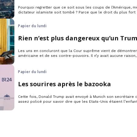
Pourquoi regretter que ce soit sous les coups de l’Amérique, 
dictateur islamiste soit tombé ? Parce que le droit du plus for
promu par la Maison Blanche que par le Kremlin.
Papier du lundi
Rien n’est plus dangereux qu’un Trum
Les uns en concluront que la Cour suprême vient de démontrer 
américaine et de ses contre-pouvoirs. Il n’y avait aucune raison
des Etats-Unis et il y en aurait encore moins d’enterrer l’Allianc
bien là que Trump n’aura finalement été qu’un parenthèse qui s
Papier du lundi
Les sourires après le bazooka
Cette fois, Donald Trump avait envoyé à Munich son secrétaire
assez policé pour savoir dire que les Etats-Unis étaient l’enfant
souhaitaient forte et voulaient « revigorer » l’Alliance atlantiqu
pourquoi le président américain avait-il ainsi changé de pied ?