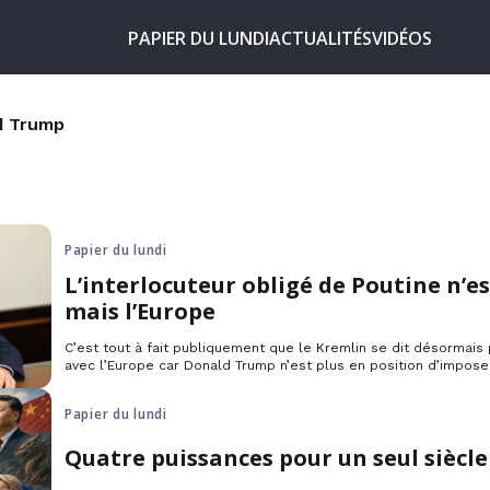
PAPIER DU LUNDI
ACTUALITÉS
VIDÉOS
d Trump
Papier du lundi
L’interlocuteur obligé de Poutine n’e
mais l’Europe
C’est tout à fait publiquement que le Kremlin se dit désormais
avec l’Europe car Donald Trump n’est plus en position d’imposer
que l’Union vient, elle, de débloquer un prêt de 90 milliards d’e
Papier du lundi
Quatre puissances pour un seul siècle