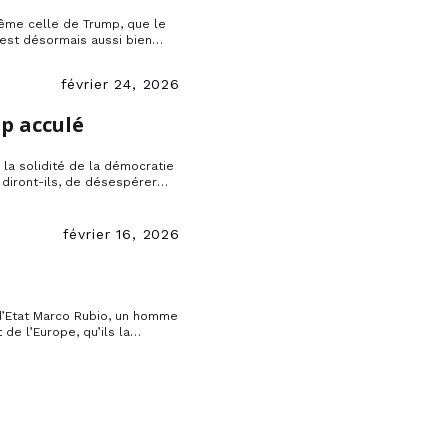
même celle de Trump, que le
t est désormais aussi bien
février 24, 2026
p acculé
la solidité de la démocratie
, diront-ils, de désespérer
e atlantique puisqu’on voit
e referme. […]
février 16, 2026
 d’Etat Marco Rubio, un homme
 de l’Europe, qu’ils la
e et non pas la briser mais