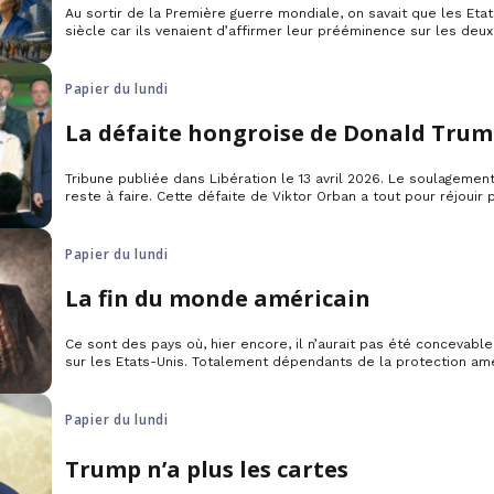
Au sortir de la Première guerre mondiale, on savait que les Eta
siècle car ils venaient d’affirmer leur prééminence sur les de
l’époque, la France et la Grande-Bretagne. C’était clair, indiscut
aujourd’hui ?
Papier du lundi
La défaite hongroise de Donald Tru
Tribune publiée dans Libération le 13 avril 2026. Le soulageme
reste à faire. Cette défaite de Viktor Orban a tout pour réjouir
aujourd’hui sortir d’une semi-dictature aussi admirée par Vladi
Donald Trump et les extrêmes-droites européennes qui en avai
suivre. […]
Papier du lundi
La fin du monde américain
Ce sont des pays où, hier encore, il n’aurait pas été concevabl
sur les Etats-Unis. Totalement dépendants de la protection amé
Nord et à la Chine, le Japon et la Corée du Sud avaient avec 
d’absolue déférence que l’Allemagne ou la Pologne […]
Papier du lundi
Trump n’a plus les cartes