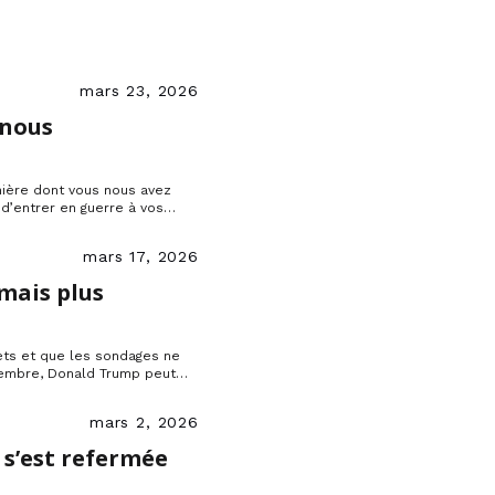
mars 23, 2026
 nous
nière dont vous nous avez
d’entrer en guerre à vos
 auxquelles vous vous êtes
mars 17, 2026
 mais plus
ets et que les sondages ne
vembre, Donald Trump peut
 et replier ses troupes mais
mars 2, 2026
 s’est refermée