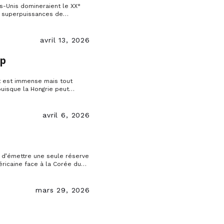
ts-Unis domineraient le XX°
ux superpuissances de
able et indiscuté, mais
avril 13, 2026
mp
nt est immense mais tout
 puisque la Hongrie peut
mir Poutine qu’applaudie par
ent fait un modèle à
avril 6, 2026
e d’émettre une seule réserve
ricaine face à la Corée du
Washington une même relation
mars 29, 2026