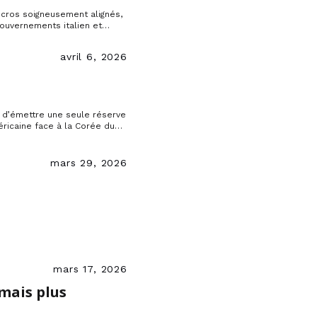
micros soigneusement alignés,
gouvernements italien et
ative » pour le détroit
avril 6, 2026
e d’émettre une seule réserve
ricaine face à la Corée du
Washington une même relation
mars 29, 2026
mars 17, 2026
 mais plus