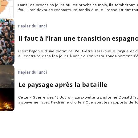
Dans les prochains jours ou les prochains mois, ils tomberont.
fou, l’Iran devra se reconstruire tandis que le Proche-Orient to
chute de cette dictature n’ouvrira pas les portes du paradis mai
mieux, enfin, car elle n’a plus pour elle que des armes.
Papier du lundi
Il faut à l’Iran une transition espagn
C’est l’agonie d’une dictature. Peut-être sera-t-elle longue et
au contraire dans les jours à venir qu’on verra soudainement s’
iranienne qui avait si rapidement confisqué la révolution démoc
Papier du lundi
Le paysage après la bataille
Cette « Guerre des 12 Jours » aura-t-elle transformé Donald Tr
à gouverner avec l’extrême droite ? Que sont les rapports de f
bombardements et les dynamiques qu’ils ont ouvertes ?