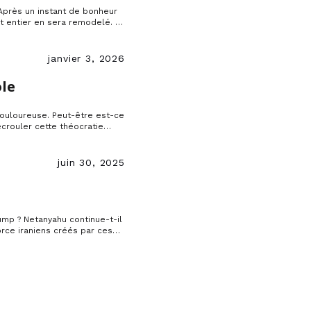
 Après un instant de bonheur
ut entier en sera remodelé. La
s oui, elle tombera et tant
janvier 3, 2026
ole
 douloureuse. Peut-être est-ce
écrouler cette théocratie
ratique de 1979.
juin 30, 2025
ump ? Netanyahu continue-t-il
orce iraniens créés par ces