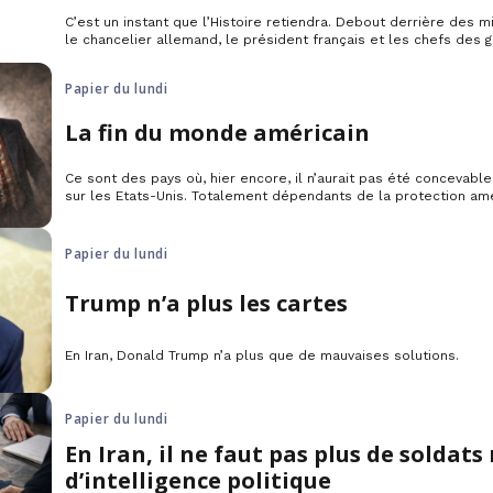
C’est un instant que l’Histoire retiendra. Debout derrière des 
le chancelier allemand, le président français et les chefs des 
britannique expliquaient, vendredi dernier, le sens de leur « initi
d’Ormuz qui avait réuni quelque cinquante pays à Paris.
Papier du lundi
La fin du monde américain
Ce sont des pays où, hier encore, il n’aurait pas été concevabl
sur les Etats-Unis. Totalement dépendants de la protection amé
Nord et à la Chine, le Japon et la Corée du Sud avaient avec 
d’absolue déférence que l’Allemagne ou la Pologne […]
Papier du lundi
Trump n’a plus les cartes
En Iran, Donald Trump n’a plus que de mauvaises solutions.
Papier du lundi
En Iran, il ne faut pas plus de soldats
d’intelligence politique