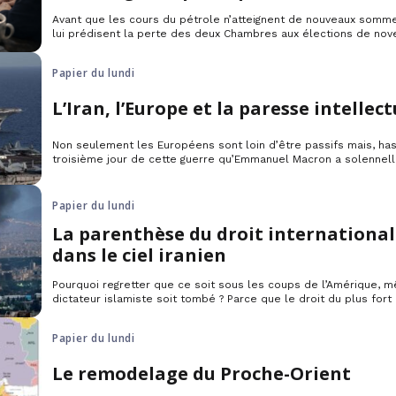
Avant que les cours du pétrole n’atteignent de nouveaux somm
lui prédisent la perte des deux Chambres aux élections de no
encore vouloir sauver les meubles. Il peut décréter sa victoire
que se passerait-il ensuite au Proche-Orient ?
Papier du lundi
L’Iran, l’Europe et la paresse intellect
Non seulement les Européens sont loin d’être passifs mais, hasa
troisième jour de cette guerre qu’Emmanuel Macron a solennel
dissuasion nucléaire française à ceux des pays de l’Union qui le
Papier du lundi
La parenthèse du droit international
dans le ciel iranien
Pourquoi regretter que ce soit sous les coups de l’Amérique, 
dictateur islamiste soit tombé ? Parce que le droit du plus for
promu par la Maison Blanche que par le Kremlin.
Papier du lundi
Le remodelage du Proche-Orient