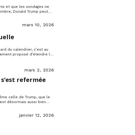
ets et que les sondages ne
vembre, Donald Trump peut
 et replier ses troupes mais
mars 10, 2026
uelle
rd du calendrier, c’est au
lement proposé d’étendre la
 souhaiteraient.
mars 2, 2026
 s’est refermée
même celle de Trump, que le
t est désormais aussi bien
janvier 12, 2026