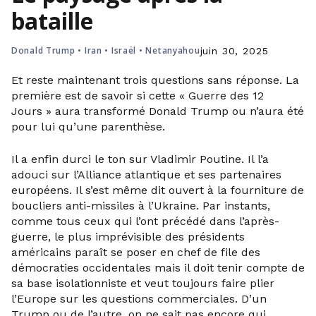
bataille
Donald Trump
•
Iran
•
Israël
•
Netanyahou
juin 30, 2025
Et reste maintenant trois questions sans réponse. La
première est de savoir si cette « Guerre des 12
Jours » aura transformé Donald Trump ou n’aura été
pour lui qu’une parenthèse.
Il a enfin durci le ton sur Vladimir Poutine. Il l’a
adouci sur l’Alliance atlantique et ses partenaires
européens. Il s’est même dit ouvert à la fourniture de
boucliers anti-missiles à l’Ukraine. Par instants,
comme tous ceux qui l’ont précédé dans l’après-
guerre, le plus imprévisible des présidents
américains paraît se poser en chef de file des
démocraties occidentales mais il doit tenir compte de
sa base isolationniste et veut toujours faire plier
l’Europe sur les questions commerciales. D’un
Trump ou de l’autre, on ne sait pas encore qui