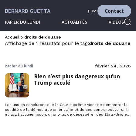
Contact
BERNARD GUETTA
FR
PAPIER DU LUNDI
ACTUALITÉS
VIDÉOS
Accueil
droits de douane
Affichage de 1 résultats pour le tag:
droits de douane
Papier du lundi
février 24, 2026
Rien n’est plus dangereux qu’un
Trump acculé
Les uns en concluront que la Cour suprême vient de démontrer la
solidité de la démocratie américaine et de ses contre-pouvoirs. Il
n’y avait aucune raison, diront-ils, de désespérer des Etats-Unis et
il y en aurait encore moins d’enterrer l’Alliance atlantique puisqu’on
voit bien là que Trump n’aura finalement été qu’un parenthèse qui
se referme. […]