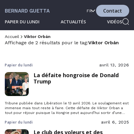
Contact
BERNARD GUETTA
FR
PAPIER DU LUNDI
ACTUALITÉS
VIDÉOS
Accueil
Viktor Orbán
Affichage de 2 résultats pour le tag:
Viktor Orbán
Papier du lundi
avril 13, 2026
La défaite hongroise de Donald
Trump
Tribune publiée dans Libération le 13 avril 2026. Le soulagement est
immense mais tout reste à faire. Cette défaite de Viktor Orban a
tout pour réjouir puisque la Hongrie peut aujourd’hui sortir d’une
semi-dictature aussi admirée par Vladimir Poutine qu’applaudie par
Papier du lundi
avril 6, 2025
Donald Trump et les extrêmes-droites européennes qui en avaient
fait un modèle à suivre. […]
Le club des voleurs et des