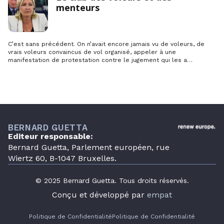
menteurs
C’est sans précédent. On n’avait encore jamais vu de voleurs, de
vrais voleurs convaincus de vol organisé, appeler à une
manifestation de protestation contre le jugement qui les a
condamnés. On voit des malfrats parader après leur sortie de
prison. On en voit aussi fêter l’échec de la Justice à prouver leur
culpabilité mais ce meeting dominical du Rassemblement national,
…
BERNARD GUETTA
Editeur responsable:
Bernard Guetta, Parlement européen, rue
Wiertz 60, B-1047 Bruxelles.
© 2025 Bernard Guetta. Tous droits réservés.
Conçu et développé par
empat
Politique de Confidentialité
Politique de Confidentialité