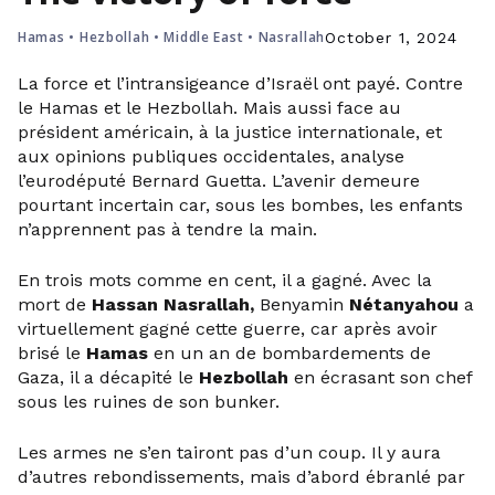
Hamas
•
Hezbollah
•
Middle East
•
Nasrallah
October 1, 2024
La force et l’intransigeance d’Israël ont payé. Contre
le Hamas et le Hezbollah. Mais aussi face au
président américain, à la justice internationale, et
aux opinions publiques occidentales, analyse
l’eurodéputé Bernard Guetta. L’avenir demeure
pourtant incertain car, sous les bombes, les enfants
n’apprennent pas à tendre la main.
En trois mots comme en cent, il a gagné. Avec la
mort de
Hassan Nasrallah,
Benyamin
Nétanyahou
a
virtuellement gagné cette guerre, car après avoir
brisé le
Hamas
en un an de bombardements de
Gaza, il a décapité le
Hezbollah
en écrasant son chef
sous les ruines de son bunker.
Les armes ne s’en tairont pas d’un coup. Il y aura
d’autres rebondissements, mais d’abord ébranlé par