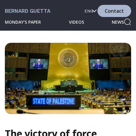
Contact
BERNARD GUETTA
ENG
MONDAY’S PAPER
VIDEOS
NEWS
The victory of force