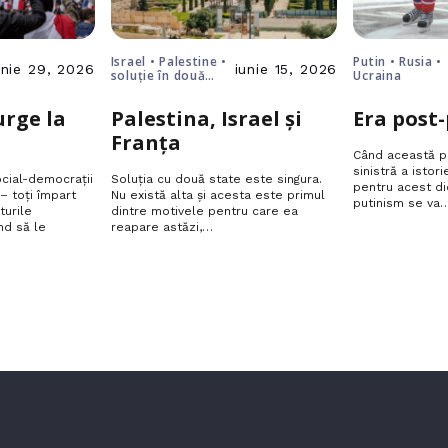
Israel • Palestine •
Putin • Rusia •
unie 29, 2026
iunie 15, 2026
soluție în două
Ucraina
stări
urge la
Palestina, Israel și
Era post
Franța
Când această pa
sinistră a istori
social-democrații
Soluția cu două state este singura.
pentru acest dic
– toți împart
Nu există alta și acesta este primul
putinism se va
turile
dintre motivele pentru care ea
nd să le
reapare astăzi,…