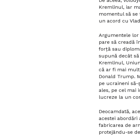
De aceea, Volody
Kremlinul, iar m
momentul să se f
un acord cu Vlad
Argumentele lor s
pare să creadă î
forță sau diplom
supună decât să 
Kremlinul, Uniune
că ar fi mai mul
Donald Trump. Mai
pe ucraineni să-și
ales, pe cel mai 
lucreze la un c
Deocamdată, acea
acestei abordări 
fabricarea de arm
protejându-se de