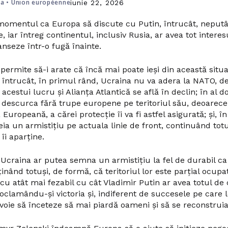
na
•
Union européenne
iunie 22, 2026
 momentul ca Europa să discute cu Putin, întrucât, neputâ
de, iar întreg continentul, inclusiv Rusia, ar avea tot intere
anseze într-o fugă înainte.
r permite să-i arate că încă mai poate ieși din această situa
, întrucât, în primul rând, Ucraina nu va adera la NATO, d
acestui lucru și Alianța Atlantică se află în declin; în al d
 descurca fără trupe europene pe teritoriul său, deoarec
uropeană, a cărei protecție îi va fi astfel asigurată; și, în 
ia un armistițiu pe actuala linie de front, continuând totu
îi aparține.
i Ucraina ar putea semna un armistițiu la fel de durabil ca
nând totuși, de formă, că teritoriul lor este parțial ocupat
 cu atât mai fezabil cu cât Vladimir Putin ar avea totul de 
roclamându-și victoria și, indiferent de succesele pe care l
voie să înceteze să mai piardă oameni și să se reconstrui