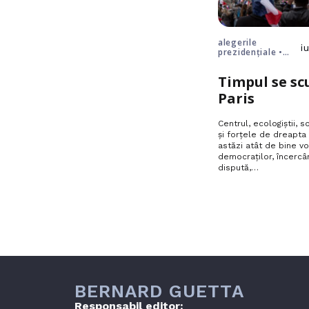
alegerile
i
prezidențiale •
Europa • France
Timpul se sc
Paris
Centrul, ecologiștii, 
și forțele de dreapta 
astăzi atât de bine vo
democraților, încercâ
dispută,…
BERNARD GUETTA
Responsabil editor: