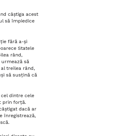
nd câștiga acest
sul să împiedice
ție fără a-și
eoarece Statele
oilea rând,
e urmează să
al treilea rând,
și să susțină că
 cel dintre cele
 prin forță.
câștigat dacă ar
e înregistrează,
ască.