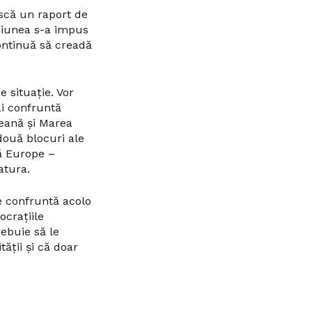
ască un raport de
niunea s-a impus
continuă să creadă
e situație. Vor
ai confruntă
eană și Marea
două blocuri ale
uă Europe –
atura.
se confruntă acolo
ocrațiile
rebuie să le
ății și că doar