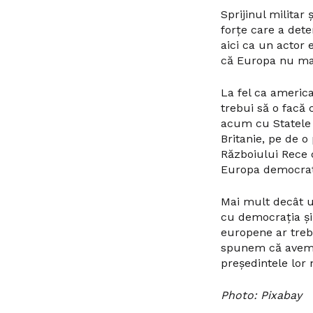
Sprijinul militar
forțe care a det
aici ca un actor 
că Europa nu mai 
La fel ca america
trebui să o facă
acum cu Statele 
Britanie, pe de o
Războiului Rece c
Europa democrati
Mai mult decât un
cu democrația și,
europene ar trebu
spunem că avem d
președintele lor 
Photo: Pixabay