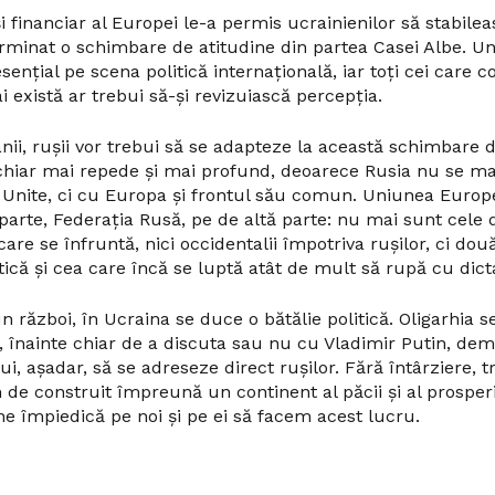
 și financiar al Europei le-a permis ucrainienilor să stabile
erminat o schimbare de atitudine din partea Casei Albe. U
esențial pe scena politică internațională, iar toți cei care 
există ar trebui să-și revizuiască percepția.
nii, rușii vor trebui să se adapteze la această schimbare d
 chiar mai repede și mai profund, deoarece Rusia nu se m
Unite, ci cu Europa și frontul său comun. Uniunea Europ
 parte, Federația Rusă, pe de altă parte: nu mai sunt cele 
are se înfruntă, nici occidentalii împotriva rușilor, ci do
că și cea care încă se luptă atât de mult să rupă cu dict
 război, în Ucraina se duce o bătălie politică. Oligarhia 
 înainte chiar de a discuta sau nu cu Vladimir Putin, dem
i, așadar, să se adreseze direct rușilor. Fără întârziere, t
e construit împreună un continent al păcii și al prosperit
ne împiedică pe noi și pe ei să facem acest lucru.