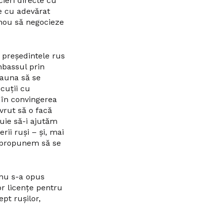
ieri directe cu
e cu adevărat
nou să negocieze
ă președintele rus
nbassul prin
eauna să se
cuții cu
n în convingerea
vrut să o facă
buie să-i ajutăm
rii ruși – și, mai
ă propunem să se
 nu s-a opus
or licențe pentru
pt rușilor,