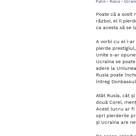
Putin
•
Rusia
•
Ucrai
Poate că a sosit
război, el îl pier
ca acesta să se l
A vorbi cu el i-a
pierde prestigiul
Unite s-ar opune 
Ucraina se poate
adere la Uniunea E
Rusia poate înche
întreg Donbassul 
Atât Rusia, cât ș
două Corei, menți
Acest lucru ar fi
opri pierderile p
și Ucraina are ne