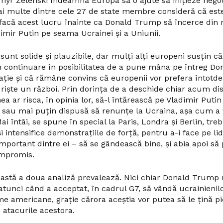
myr Zelenski îndeamnă Europa să o ajute să inițieze negoc
ai multe dintre cele 27 de state membre consideră că est
acă acest lucru înainte ca Donald Trump să încerce din 
imir Putin pe seama Ucrainei și a Uniunii.
unt solide și plauzibile, dar mulți alți europeni susțin c
n continuare în posibilitatea de a pune mâna pe întreg Do
ație și că rămâne convins că europenii vor prefera întotd
riște un război. Prin dorința de a deschide chiar acum dis
a ar risca, în opinia lor, să-l întărească pe Vladimir Puti
t sau mai puțin dispusă să renunțe la Ucraina, așa cum a 
 întâi, se spune în special la Paris, Londra și Berlin, tre
 intensifice demonstrațiile de forță, pentru a-i face pe lide
important dintre ei – să se gândească bine, și abia apoi s
ompromis.
stă a doua analiză prevalează. Nici chiar Donald Trump
atunci când a acceptat, în cadrul G7, să vândă ucrainienil
e americane, grație cărora aceștia vor putea să le țină pie
 atacurile acestora.