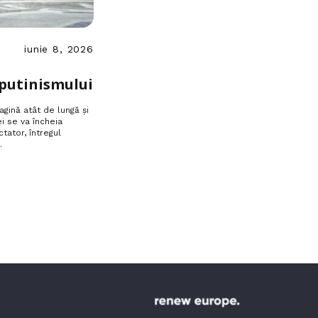
iunie 8, 2026
-putinismului
gină atât de lungă și
ei se va încheia
tator, întregul
…