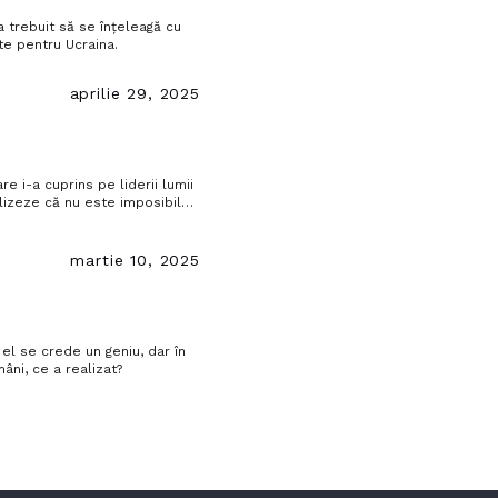
a trebuit să se înțeleagă cu
te pentru Ucraina.
aprilie 29, 2025
e i-a cuprins pe liderii lumii
alizeze că nu este imposibil
acea”.
martie 10, 2025
 el se crede un geniu, dar în
âni, ce a realizat?