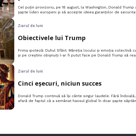
Cel puțin provizoriu, pe 18 august, la Washington, Donald Trump 
șapte lideri europeni și să accepte ideea garanțiilor de securita
Ziarul de luni
Obiectivele lui Trump
Prima ipoteză: Duhul Sfânt. Măreția locului și emoția colectivă car
și pe creștinii obișnuiți l-ar fi putut face pe Donald Trump să re
ca prietenul său Putin să îl „ia peste picior” și „să nu dorească p
Ziarul de luni
Cinci eșecuri, niciun succes
Donald Trump continuă să își cânte singur laudele. Fără îndoială,
afară de faptul că a semănat haosul global în doar șapte săptăm