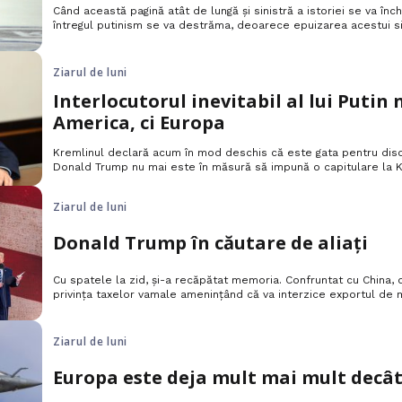
Când această pagină atât de lungă și sinistră a istoriei se va înc
întregul putinism se va destrăma, deoarece epuizarea acestui s
său inițial.
Ziarul de luni
Interlocutorul inevitabil al lui Putin
America, ci Europa
Kremlinul declară acum în mod deschis că este gata pentru disc
Donald Trump nu mai este în măsură să impună o capitulare la Ki
Europeană tocmai a deblocat un împrumut de 90 de miliarde de
Ziarul de luni
Donald Trump în căutare de aliați
Cu spatele la zid, și-a recăpătat memoria. Confruntat cu China, 
privința taxelor vamale amenințând că va interzice exportul de 
Unite, Donald Trump și-a amintit brusc că are aliați pe care ieri î
Ziarul de luni
Europa este deja mult mai mult decât