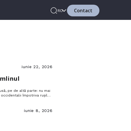
Contact
RO
iunie 22, 2026
emlinul
usă, pe de altă parte: nu mai
occidentalii împotriva rușilor,
atât de mult să rupă cu
iunie 8, 2026