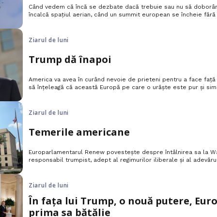
Când vedem că încă se dezbate dacă trebuie sau nu să doborâm
încalcă spațiul aerian, când un summit european se încheie fără
avertisment clar și fără ca vreun cuvânt dur să fi fost rostit, 
cu siguranță prea divizați și prea timizi pentru a…
Ziarul de luni
Trump dă înapoi
America va avea în curând nevoie de prieteni pentru a face față
să înțeleagă că această Europă pe care o urăște este pur și simp
Ziarul de luni
Temerile americane
Europarlamentarul Renew povestește despre întâlnirea sa la Wa
responsabil trumpist, adept al regimurilor iliberale și al adevărur
democrații pentru care Europa este acel buncăr al libertăților
lansa contraofensiva.
Ziarul de luni
În fața lui Trump, o nouă putere, Euro
prima sa bătălie