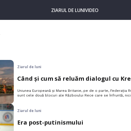
ZIARUL DE LUNI
VIDEO
Ziarul de luni
Când și cum să reluăm dialogul cu Kr
Uniunea Europeană și Marea Britanie, pe de o parte, Federația R
sunt cele două blocuri ale Războiului Rece care se înfruntă, nici 
ci două Europe – Europa democratică și cea care încă se luptă 
dictatura.
Ziarul de luni
Era post-putinismului