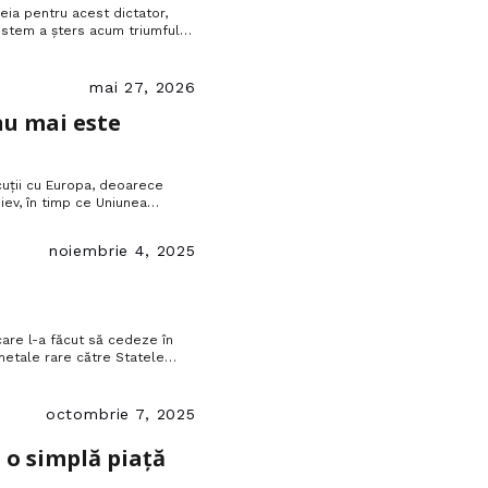
heia pentru acest dictator,
istem a șters acum triumful
mai 27, 2026
 nu mai este
uții cu Europa, deoarece
ev, în timp ce Uniunea
 euro pentru Ucraina.
noiembrie 4, 2025
care l-a făcut să cedeze în
metale rare către Statele
i numea „occidentali”.
octombrie 7, 2025
 o simplă piață