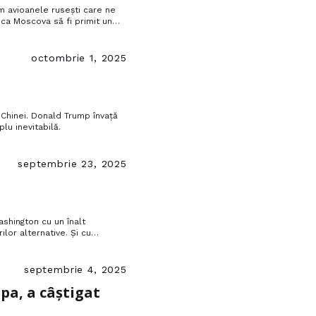
 avioanele rusești care ne
 ca Moscova să fi primit un
cum să nu ne spunem că suntem
octombrie 1, 2025
 Chinei. Donald Trump învață
lu inevitabilă.
septembrie 23, 2025
shington cu un înalt
ilor alternative. Și cu
 de unde democrația ar putea
septembrie 4, 2025
pa, a câștigat