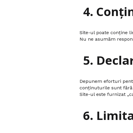
4. Conți
Site-ul poate conține li
Nu ne asumăm responsabi
5. Decla
Depunem eforturi pentr
conținuturile sunt fără
Site-ul este furnizat „ca
6. Limit