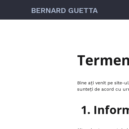
BERNARD GUETTA
Termeni
Bine ați venit pe site-u
sunteți de acord cu urm
1. Infor