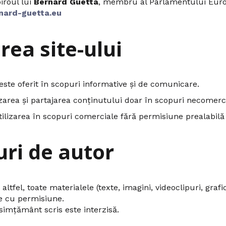
iroul lui
Bernard Guetta
, membru al Parlamentului Eur
nard-guetta.eu
area site-ului
este oferit în scopuri informative și de comunicare.
zarea și partajarea conținutului doar în scopuri necomerci
lizarea în scopuri comerciale fără permisiune prealabilă s
uri de autor
altfel, toate materialele (texte, imagini, videoclipuri, graf
te cu permisiune.
imțământ scris este interzisă.