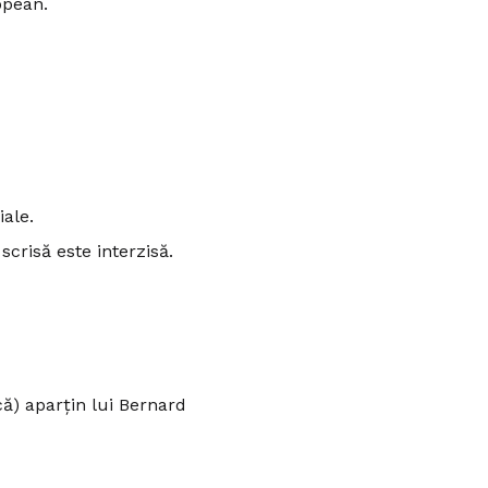
opean.
ale.
crisă este interzisă.
ică) aparțin lui Bernard