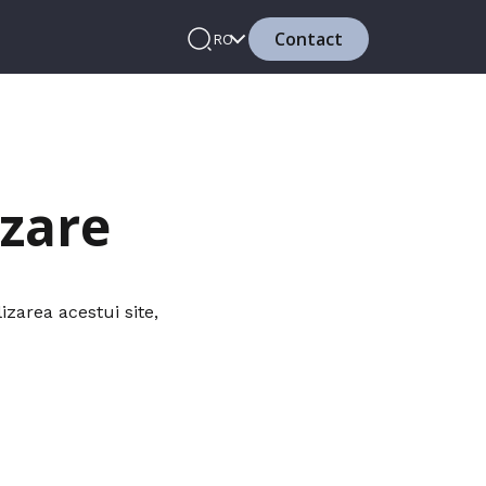
Contact
RO
izare
lizarea acestui site,