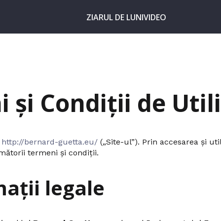
ZIARUL DE LUNI
VIDEO
 și Condiții de Util
l
http://bernard-guetta.eu/
(„Site-ul”). Prin accesarea și uti
ătorii termeni și condiții.
mații legale