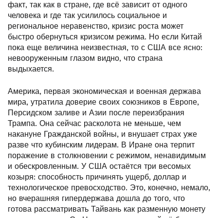
факт, так как в стране, где всё зависит от одного
человека и где так усилилось социальное и
региональное неравенство, кризис роста может
быстро обернуться кризисом режима. Но если Китай
пока еще величина неизвестная, то с США все ясно:
невооруженным глазом видно, что страна
выдыхается.
Америка, первая экономическая и военная держава
мира, утратила доверие своих союзников в Европе,
Персидском заливе и Азии после переизбрания
Трампа. Она сейчас расколота не меньше, чем
накануне Гражданской войны, и внушает страх уже
разве что кубинским лидерам. В Иране она терпит
поражение в столкновении с режимом, ненавидимым
и обескровленным. У США остаётся три весомых
козыря: способность причинять ущерб, доллар и
технологическое превосходство. Это, конечно, немало,
но вчерашняя гипердержава дошла до того, что
готова рассматривать Тайвань как разменную монету