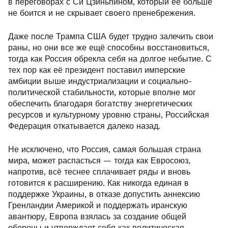
в переговорах с Си Цзиньпином, который её больше
не боится и не скрывает своего пренебрежения.
Даже после Трампа США будет трудно залечить свои
раны, но они все же ещё способны восстановиться,
тогда как Россия обрекла себя на долгое небытие. С
тех пор как её президент поставил имперские
амбиции выше индустриализации и социально-
политической стабильности, которые вполне мог
обеспечить благодаря богатству энергетических
ресурсов и культурному уровню страны, Российская
Федерация откатывается далеко назад.
Не исключено, что Россия, самая большая страна
мира, может распасться — тогда как Евросоюз,
напротив, всё теснее сплачивает ряды и вновь
готовится к расширению. Как никогда единая в
поддержке Украины, в отказе допустить аннексию
Гренландии Америкой и поддержать иранскую
авантюру, Европа взялась за создание общей
обороны и утверждает себя как политическая