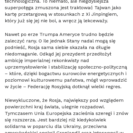
technologiczna. To niemało, ale niegdysiejsza
superpotęga zmuszona jest traktować Tajwan jako
kartę przetargową w stosunkach z Xi Jinpingiem,
który już się jej nie boi, a wręcz ją lekceważy.
Nawet po erze Trumpa Ameryce trudno będzie
zaleczyć rany. O ile jednak Stany nadal mogą się
podnieść, Rosja sama siebie skazała na długie
niedomaganie. Odkąd jej prezydent przedłożył
ambicję imperialnej rekonkwisty nad
uprzemysłowienie i stabilizację społeczno-polityczną
– które, dzięki bogactwu surowców energetycznych i
poziomowi kulturowemu państwa, mógł wprowadzić
w życie – Federację Rosyjską dotknął wielki regres.
Niewykluczone, że Rosja, największy pod względem
powierzchni kraj świata, ulegnie rozpadowi.
Tymczasem Unia Europejska zacieśnia szeregi i znów
się rozszerza. Jest bardziej niż kiedykolwiek
solidarna w poparciu dla Ukrainy, przeciwna
amerykańskiej aneksji Grenlandii oraz interwencji w