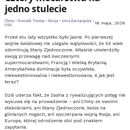
jedno stulecie
Chiny
•
Donald Trump
•
Rosja
•
Unia Europejska
•
18 maja, 2026
USA
Przed stu laty wszystko było jasne. Po pierwszej
wojnie światowej nie ulegało wątpliwości, że XX wiek
zdominują Stany Zjednoczone. Właśnie utwierdziły
swoją przewagę nad ówczesnymi
supermocarstwami, Francją i Wielką Brytanią.
Amerykańska dominacja była oczywista,
niekwestionowalna i niekwestionowana. A jak jest
teraz?
Dziś uderza fakt, że żadna z rywalizujących potęg nie
wysuwa się na prowadzenie – ani Chiny ze swoimi
słabościami, ani Stany Zjednoczone, kolos na
glinianych nogach, ani wyczerpana wojną Rosja, ani
Europa, której odrodzenie stoi pod znakiem
zapytania.