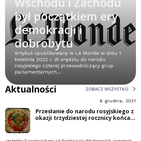
Wschodu i Zachodu
był początkiem ery
demokracji i
dobrobytu
Artykuł opublikowany w Le Monde w dniu 1
kwietnia 2022 r. W orędziu do narodu
rosyjskiego czterej przewodniczący grup
parlamentarnych…
Aktualności
ZOBACZ WSZYSTKO
8 grudnia, 2021
Przesłanie do narodu rosyjskiego z
okazji trzydziestej rocznicy końca
Związku Radzieckiego
Jesteśmy Europejczykami od Brześcia po Władywostok, ponieważ