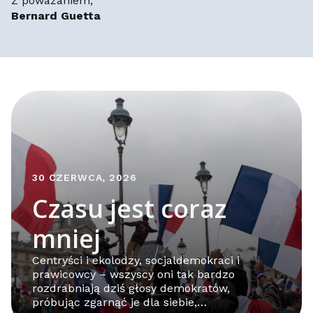
Z poważaniem,
Bernard Guetta
30 CZERWCA, 2026
Czasu jest coraz
mniej
Centryści i ekolodzy, socjaldemokraci i
prawicowcy – wszyscy oni tak bardzo
rozdrabniają dziś głosy demokratów,
próbując zgarnąć je dla siebie,…