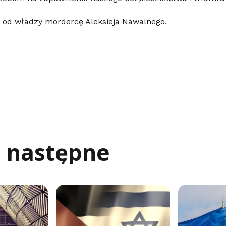
od władzy mordercę Aleksieja Nawalnego.
j następne