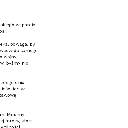
jskiego wsparcia
sji
eka, odwaga, by
prawców do samego
o wojny,
w, byśmy nie
żdego dnia
mieści ich w
dstawową
com. Musimy
j tarczy, która
wolności.