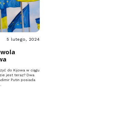
5 lutego, 2024
 wola
wa
zyć do Kijowa w ciągu
dzie jest teraz? Dwa
adimir Putin posiada
…