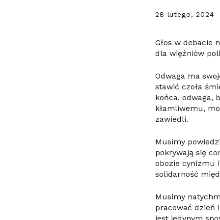
28 lutego, 2024
Głos w debacie n
dla więźniów pol
Odwaga ma swoje
stawić czoła śmi
końca, odwaga, b
kłamliwemu, mor
zawiedli.
Musimy powiedzi
pokrywają się cor
obozie cynizmu i
solidarność międ
Musimy natychmi
pracować dzień i
jest jedynym sp