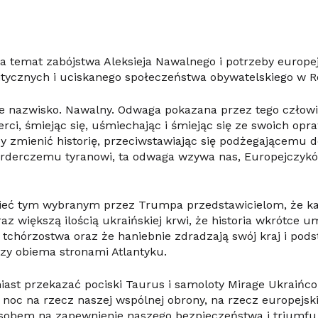
a temat zabójstwa Aleksieja Nawalnego i potrzeby europe
itycznych i uciskanego społeczeństwa obywatelskiego w Ro
 nazwisko. Nawalny. Odwaga pokazana przez tego człowi
erci, śmiejąc się, uśmiechając i śmiejąc się ze swoich o
y zmienić historię, przeciwstawiając się podżegającemu d
derczemu tyranowi, ta odwaga wzywa nas, Europejczykó
eć tym wybranym przez Trumpa przedstawicielom, że ka
az większą ilością ukraińskiej krwi, że historia wkrótce u
 tchórzostwa oraz że haniebnie zdradzają swój kraj i po
zy obiema stronami Atlantyku.
ast przekazać pociski Taurus i samoloty Mirage Ukraiń
 noc na rzecz naszej wspólnej obrony, na rzecz europejskie
osobem na zapewnienie naszego bezpieczeństwa i triumfu 