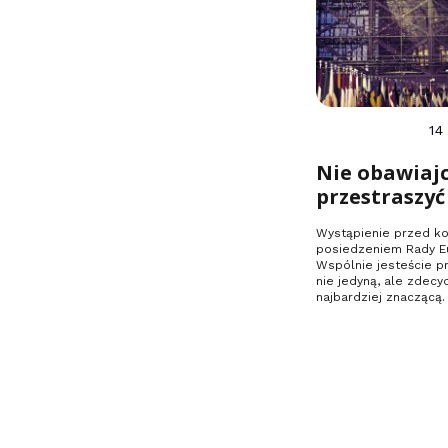
14
Nie obawiajc
przestraszyć
Wystąpienie przed k
posiedzeniem Rady Eu
Wspólnie jesteście pr
nie jedyną, ale zdec
najbardziej znaczącą.
mówić prawdę,…