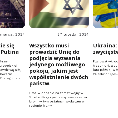
 marca, 2024
27 lutego, 2024
ie się
Wszystko musi
Ukraina:
 Putina
prowadzić Unię do
zwycięst
podjęcia wyzwania
olejnym
Planował wkroc
jedynego możliwego
ropejskiej
trzech dni, a g
pokoju, jakim jest
awdziwą siłą,
lata później Wł
ydowanie
zaledwie 17,5%
współistnienie dwóch
 Dlatego należy
państw.
Głos w debacie na temat wojny w
Strefie Gazy i potrzeby zawieszenia
broni, w tym ostatnich wydarzeń w
regionie Mamy…