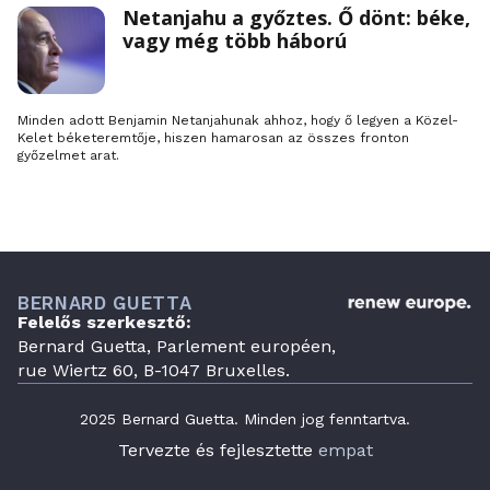
Netanjahu a győztes. Ő dönt: béke,
részvételével, akik ebben a megoldásban gondolkodnak.
vagy még több háború
Minden adott Benjamin Netanjahunak ahhoz, hogy ő legyen a Közel-
Kelet béketeremtője, hiszen hamarosan az összes fronton
győzelmet arat.
BERNARD GUETTA
Felelős szerkesztő:
Bernard Guetta, Parlement européen,
rue Wiertz 60, B-1047 Bruxelles.
2025 Bernard Guetta. Minden jog fenntartva.
Tervezte és fejlesztette
empat