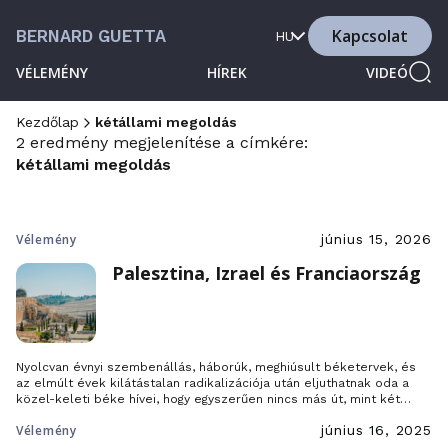
Kapcsolat
BERNARD GUETTA
HU
VÉLEMÉNY
HÍREK
VIDEÓ
Kezdőlap
kétállami megoldás
2 eredmény megjelenítése a címkére:
kétállami megoldás
Vélemény
június 15, 2026
Palesztina, Izrael és Franciaország
Nyolcvan évnyi szembenállás, háborúk, meghiúsult béketervek, és
az elmúlt évek kilátástalan radikalizációja után eljuthatnak oda a
közel-keleti béke hívei, hogy egyszerűen nincs más út, mint két
külön államot szervezni az izraelieknek és a palesztinoknak? A
Vélemény
június 16, 2025
francia külügyminisztérium június 12-én Párizsban hívott össze egy
konferenciát, európai állami vezetők és izraeli és palesztin civilek