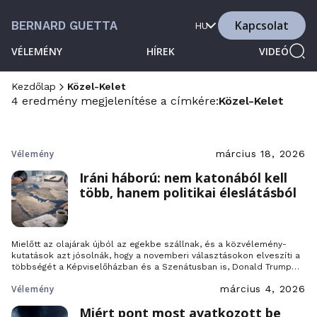
Kapcsolat
BERNARD GUETTA
HU
VÉLEMÉNY
HÍREK
VIDEÓ
Kezdőlap
Közel-Kelet
4 eredmény megjelenítése a címkére:
Közel-Kelet
Vélemény
március 18, 2026
Iráni háború: nem katonából kell
több, hanem politikai éleslátásból
Mielőtt az olajárak újból az egekbe szállnak, és a közvélemény-
kutatások azt jósolnák, hogy a novemberi választásokon elveszíti a
többségét a Képviselőházban és a Szenátusban is, Donald Trump
még megpróbálhatja menteni a helyzetet. Kihirdetheti győzelmét és
Vélemény
március 4, 2026
visszavonhatja a csapatait Iránból, de mi történne ezután a Közel-
Keleten?
Miért pont most avatkozott be