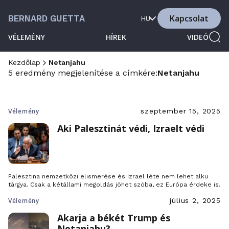
Kapcsolat
BERNARD GUETTA
HU
VÉLEMÉNY
HÍREK
VIDEÓ
Kezdőlap
Netanjahu
5 eredmény megjelenítése a címkére:
Netanjahu
Vélemény
szeptember 15, 2025
Aki Palesztinát védi, Izraelt védi
Palesztina nemzetközi elismerése és Izrael léte nem lehet alku
tárgya. Csak a kétállami megoldás jöhet szóba, ez Európa érdeke is.
Vélemény
július 2, 2025
Akarja a békét Trump és
Netanjahu?