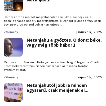
Három kérdés maradt megválaszolatlanul. Az első, hogy ez a
tizenkét napos háború megváltoztatta-e Donald Trumpot, vagy csak
egy zárójeles epizód volt a karrierjében.
Vélemény
június 16, 2025
Netanjahu a győztes. Ő dönt: béke,
vagy még több háború
Minden adott Benjamin Netanjahunak ahhoz, hogy ő legyen a Közel-
Kelet béketeremtője, hiszen hamarosan az összes fronton
győzelmet arat.
Vélemény
május 18, 2025
Netanjahutól jobbra minden
egyszerű, csak menjenek el
maguktól a gázaiak