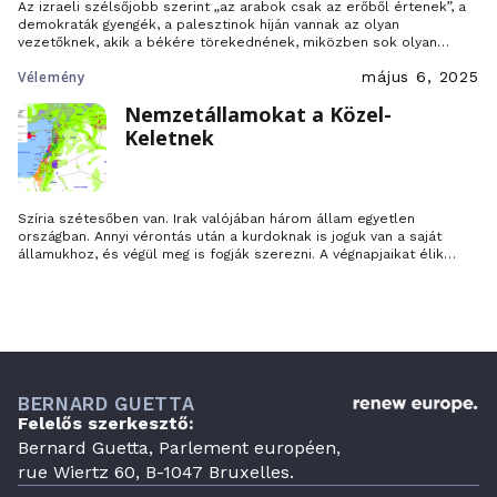
Az izraeli szélsőjobb szerint „az arabok csak az erőből értenek”, a
demokraták gyengék, a palesztinok híján vannak az olyan
vezetőknek, akik a békére törekednének, miközben sok olyan
szervezet van, amely elkötelezett a békés együttélés iránt. Bernard
Vélemény
május 6, 2025
Guetta EP-képviselő elemzi a gázai helyzetet.
Nemzetállamokat a Közel-
Keletnek
Szíria szétesőben van. Irak valójában három állam egyetlen
országban. Annyi vérontás után a kurdoknak is joguk van a saját
államukhoz, és végül meg is fogják szerezni. A végnapjaikat élik
azok az országok, amelyeket az egykori európai birodalmak
mesterségesen hoztak létre az Oszmán Birodalom romjain.
BERNARD GUETTA
Felelős szerkesztő:
Bernard Guetta, Parlement européen,
rue Wiertz 60, B-1047 Bruxelles.