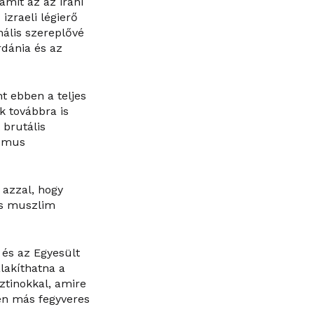
 amit az az iráni
izraeli légierő
nális szereplővé
dánia és az
t ebben a teljes
k továbbra is
 brutális
izmus
 azzal, hogy
es muszlim
 és az Egyesült
alakíthatna a
sztinokkal, amire
en más fegyveres