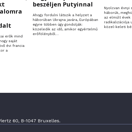
kt
beszéljen Putyinnal
Nyolcvan évnyi
talomra
háborúk, meghi
Ahogy fordulni látszik a helyzet a
az elmúlt évek 
háborúban Ukrajna javára, Európában
radikalizációja
dalt
egyre többen úgy gondolják:
közel-keleti bé
közeledik az idő, amikor egyértelmű
erőfölényből…
kai erők mind
hogy saját
övő évi francia
kor a
ertz 60, B-1047 Bruxelles.