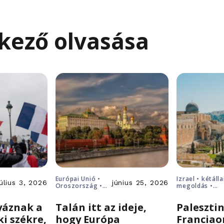
kező olvasása
Európai Unió •
Izrael • kétáll
július 3, 2026
június 25, 2026
Oroszország •
megoldás •
Putyin • Ukrajna
Palesztina
yáznak a
Talán itt az ideje,
Palesztin
ki székre,
hogy Európa
Franciao