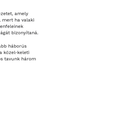
ezetet, amely
 mert ha valaki
lenfeleinek
ágát bizonyítaná.
jabb háborús
a közel-keleti
zös tavunk három