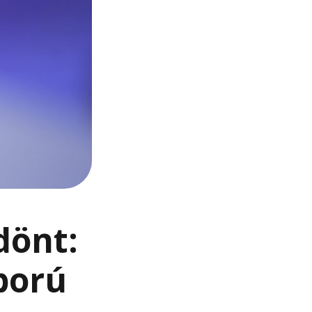
dönt:
ború