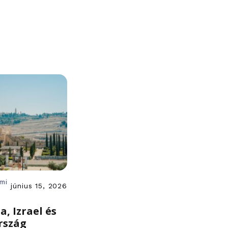
ami
június 15, 2026
a, Izrael és
rszág