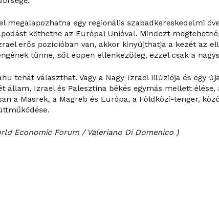
dőrsége.
tel megalapozhatna egy regionális szabadkereskedelmi öv
apodást köthetne az Európai Unióval. Mindezt megtehetné,
rael erős pozícióban van, akkor kinyújthatja a kezét az el
engének tűnne, sőt éppen ellenkezőleg, ezzel csak a nagys
hu tehát választhat. Vagy a Nagy-Izrael illúziója és egy ú
t állam, Izrael és Palesztina békés egymás mellett élése, 
an a Masrek, a Magreb és Európa, a Földközi-tenger, kö
yüttműködése.
rld Economic Forum / Valeriano Di Domenico )