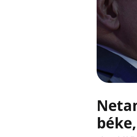
Netan
béke,