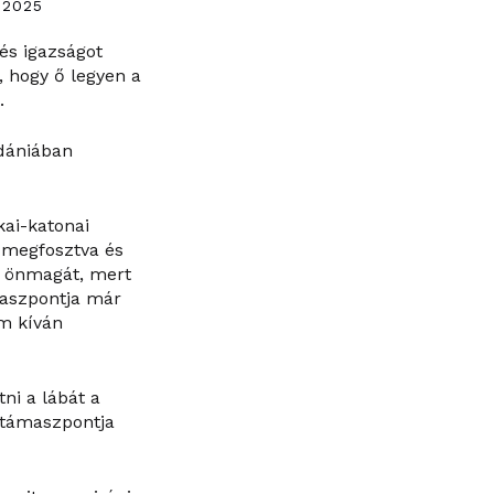
, 2025
és igazságot
 hogy ő legyen a
.
rdániában
kai-katonai
l megfosztva és
ie önmagát, mert
maszpontja már
em kíván
ni a lábát a
 támaszpontja