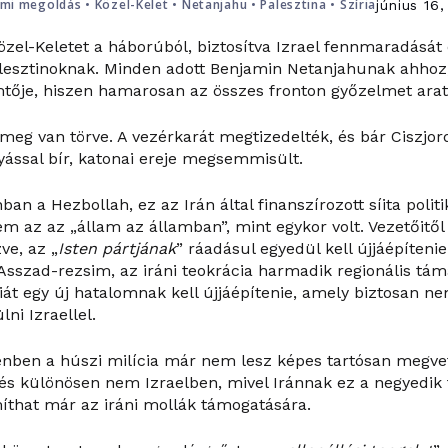
ami megoldás
•
Közel-Kelet
•
Netanjahu
•
Palesztina
•
Szíria
június 16
özel-Keletet a háborúból, biztosítva Izrael fennmaradását 
alesztinoknak. Minden adott Benjamin Netanjahunak ahhoz,
tője, hiszen hamarosan az összes fronton győzelmet arat
eg van törve. A vezérkarát megtizedelték, és bár Ciszjo
lyással bír, katonai ereje megsemmisült.
an a Hezbollah, ez az Irán által finanszírozott síita politi
m az az „állam az államban”, mint egykor volt. Vezetőitő
ve, az „
Isten pártjának
” ráadásul egyedül kell újjáépíten
Asszad-rezsim, az iráni teokrácia harmadik regionális tá
riát egy új hatalomnak kell újjáépítenie, amely biztosan n
lni Izraellel.
nben a húszi milícia már nem lesz képes tartósan megvet
és különösen nem Izraelben, mivel Iránnak ez a negyedik
that már az iráni mollák támogatására.