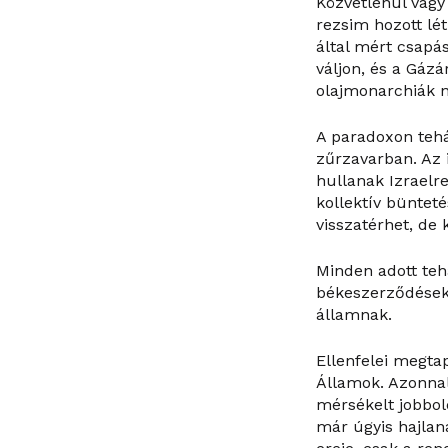
Közvetlenül vagy 
rezsim hozott lét
által mért csapá
váljon, és a Gáz
olajmonarchiák n
A paradoxon tehá
zűrzavarban. Az 
hullanak Izraelr
kollektív büntet
visszatérhet, de
Minden adott teh
békeszerződéseke
államnak.
Ellenfelei megta
Államok. Azonnal 
mérsékelt jobbold
már úgyis hajlan