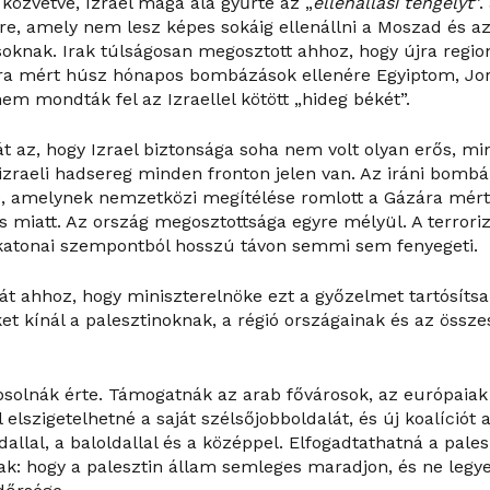
közvetve, Izrael maga alá gyűrte az „
ellenállási tengelyt
”.
re, amely nem lesz képes sokáig ellenállni a Moszad és az 
soknak. Irak túlságosan megosztott ahhoz, hogy újra regio
ára mért húsz hónapos bombázások ellenére Egyiptom, Jor
em mondták fel az Izraellel kötött „hideg békét”.
t az, hogy Izrael biztonsága soha nem volt olyan erős, min
izraeli hadsereg minden fronton jelen van. Az iráni bombá
e, amelynek nemzetközi megítélése romlott a Gázára mért
és miatt. Az ország megosztottsága egyre mélyül. A terror
 katonai szempontból hosszú távon semmi sem fenyegeti.
át ahhoz, hogy miniszterelnöke ezt a győzelmet tartósítsa
t kínál a palesztinoknak, a régió országainak és az össz
psolnák érte. Támogatnák az arab fővárosok, az európaiak
elszigetelhetné a saját szélsőjobboldalát, és új koalíciót 
allal, a baloldallal és a középpel. Elfogadtathatná a pale
ak: hogy a palesztin állam semleges maradjon, és ne legy