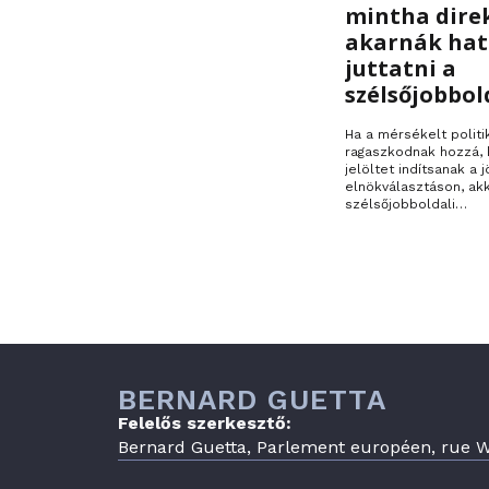
mintha dire
akarnák ha
juttatni a
szélsőjobbol
Ha a mérsékelt politi
ragaszkodnak hozzá, 
jelöltet indítsanak a j
elnökválasztáson, ak
szélsőjobboldali…
BERNARD GUETTA
Felelős szerkesztő:
Bernard Guetta, Parlement européen, rue Wi