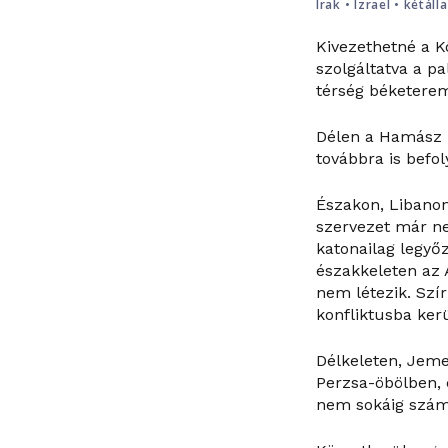
Irak
•
Izrael
•
kétáll
Kivezethetné a K
szolgáltatva a p
térség béketerem
Délen a Hamász m
továbbra is befo
Északon, Libanonb
szervezet már ne
katonailag legyőz
északkeleten az 
nem létezik. Szí
konfliktusba kerü
Délkeleten, Jeme
Perzsa-öbölben, 
nem sokáig számí