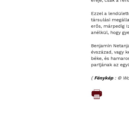
ereje, csak a ren
Ezzel a lendület
társulási megáll
erős, márpedig Iz
anélkül, hogy gy
Benjamin Netanja
évszázad, vagy ké
béke, és hamaros
partjának az eg
(
Fénykép
: © Wo