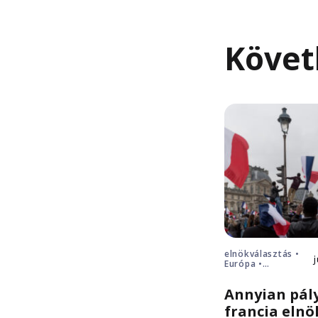
Követ
elnökválasztás •
Európa •
Franciaország
Annyian pál
francia elnö