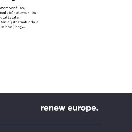
 szembenállás,
úsult béketervek, és
kilátástalan
 után eljuthatnak oda a
ke hívei, hogy…