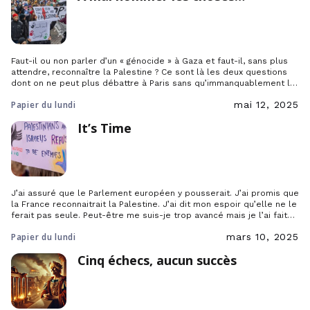
Faut-il ou non parler d’un « génocide » à Gaza et faut-il, sans plus
attendre, reconnaître la Palestine ? Ce sont là les deux questions
dont on ne peut plus débattre à Paris sans qu’immanquablement le
ton ne monte. Alors, tentons de les aborder, cartes sur table et
Papier du lundi
mai 12, 2025
calmement.
It’s Time
J’ai assuré que le Parlement européen y pousserait. J’ai promis que
la France reconnaitrait la Palestine. J’ai dit mon espoir qu’elle ne le
ferait pas seule. Peut-être me suis-je trop avancé mais je l’ai fait
car it’s time : il est temps.
Papier du lundi
mars 10, 2025
Cinq échecs, aucun succès