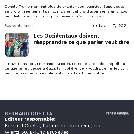
Donald Trump n’en finit plus de chanter ses louanges. Sans doute
se croit-il réellement génial mais en dehors d’avoir semé un chaos
mondial en seulement sept semaines qu’a-t-il réussi ?
Papier du lundi
octobre 7, 2024
Les Occidentaux doivent
réapprendre ce que parler veut dire
Il n’avait pas tort, Emmanuel Macron. Lorsque Joe Biden appelle à
ce que le feu cesse à Gaza, la « cohérence » voudrait en effet qu’il
ne livre plus les armes alimentant ce feu. Un enfant le
comprendrait mais où est la cohérence lorsque ce même
Emmanuel Macron reporte aux calendes grecques la
reconnaissance de la Palestine alors que la France défend…
BERNARD GUETTA
Editeur responsable:
Bernard Guetta, Parlement européen, rue
Wiertz 60, B-1047 Bruxelles.