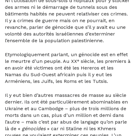
Ni l’utilisation de sous-sols d’hôpitaux pour y stocker
des armes ni le démarrage de tunnels sous des
bâtiments habités ne peuvent relativiser ces crimes.
Il y a crimes de guerre mais on ne pourrait, en
revanche, parler de génocide que s’il y avait eu une
volonté des autorités israéliennes d’exterminer
l’ensemble de la population palestinienne.
Etymologiquement parlant, un génocide est en effet
le meurtre d’un peuple. Au XX° siècle, les premiers à
en avoir été victimes ont été les Hereros et les
Namas du Sud-Ouest africain puis il y eut les
Arméniens, les Juifs, les Roms et les Tutsis.
Il y eut bien d’autres massacres de masse au siècle
dernier. Ils ont été particulièrement abominables en
Ukraine et au Cambodge – plus de trois millions de
morts dans un cas, plus d’un million et demi dans
l’autre – mais c’est par abus de langage qu’on parle
là de «
génocides
» car ni Staline ni les Khmers
rouges ne voulaient exterminer ces peuples. L’un