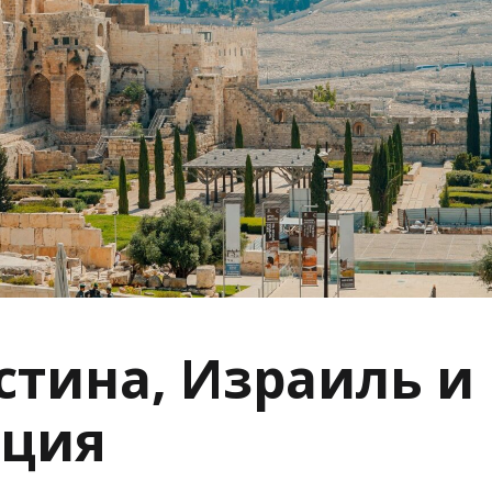
стина, Израиль и
ция