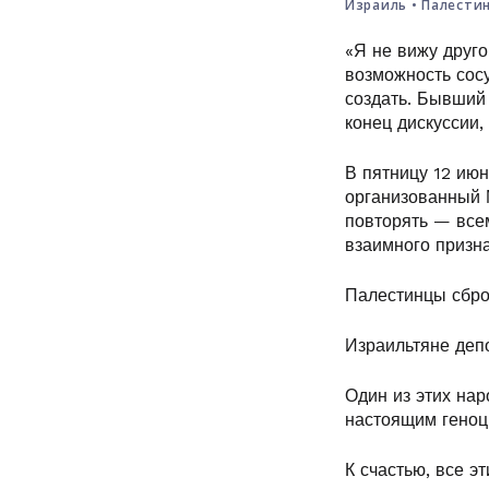
Израиль
•
Палести
«Я не вижу друго
возможность сос
создать. Бывший
конец дискуссии,
В пятницу 12 июн
организованный 
повторять — все
взаимного призн
Палестинцы сбро
Израильтяне деп
Один из этих нар
настоящим гено
К счастью, все э