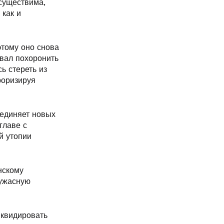
существима,
 как и
этому оно снова
вал похоронить
ь стереть из
роризируя
ъединяет новых
главе с
й утопии
нскому
 ужасную
иквидировать