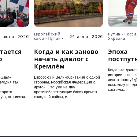
Европейский
Путин • Росси
1 июля, 2026
24 июня, 2026
союз • Путин •
Украина
Россия • Украина
тается
Когда и как заново
Эпоха
о
начать диалог с
постпут
Кремлём
Когда эта долга
истории наконец
оциал-
Евросоюз и Великобритания с одной
диктатором уйдё
егодня так
стороны, Российская Федерация с
поскольку прод
а
другой. Это уже не два
системы…
тората,
противоборствующих блока времен
уга, что исход
холодной войны, и…