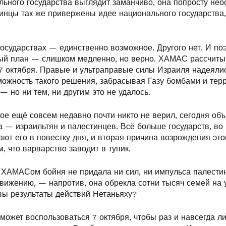
льного государства выглядит заманчиво, она попросту нео
инцы так же привержены идее национального государства,
осударствах — единственно возможное. Другого нет. И по
ый план — слишком медленно, но верно. ХАМАС рассчиты
7 октября. Правые и ультраправые силы Израиля надеялис
можность такого решения, забрасывая Газу бомбами и тер
— но ни тем, ни другим это не удалось.
ое ещё совсем недавно почти никто не верил, сегодня об
 — израильтян и палестинцев. Всё больше государств, во 
ют его в повестку дня, и вторая причина возрождения это
м, что варварство заводит в тупик.
ХАМАСом бойня не придала ни сил, ни импульса палести
вижению, — напротив, она обрекла сотни тысяч семей на
вы результаты действий Нетаньяху?
сможет воспользоваться 7 октября, чтобы раз и навсегда л