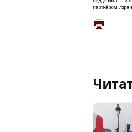
поддержка — и п
партнёром Израи
Читат