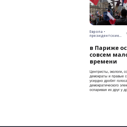
Европа •
президентские
выборы • Франция
в Париже ос
совсем мал
времени
Центристы, экологи, с
демократы и правые с
усердно дробят голос
демократического элек
оспаривая их друг у др
первого…