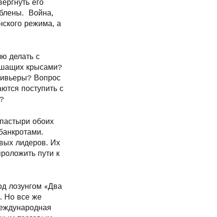
вергнуть его
блены. Война,
нского режима, а
ю делать с
ишащих крысами?
Ривьеры? Вопрос
аются поступить с
?
 пастыри обоих
банкротами.
вых лидеров. Их
проложить пути к
од лозунгом «Два
. Но все же
международная