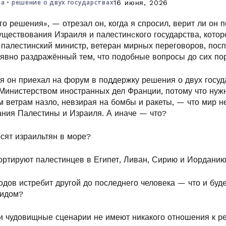
на
•
решение о двух государствах
16 июня, 2026
го решения», — отрезал он, когда я спросил, верит ли он 
уществования Израиля и палестинcкого государства, котор
 палестинский министр, ветеран мирных переговоров, пос
 явно раздражённый тем, что подобные вопросы до сих по
я он приехал на форум в поддержку решения о двух госуд
Министерством иностранных дел Франции, потому что нужн
м ветрам назло, невзирая на бомбы и ракеты, — что мир 
ания Палестины и Израиля. А иначе — что?
сят израильтян в море?
ортируют палестинцев в Египет, Ливан, Сирию и Иордани
одов истребит другой до последнего человека — что и буд
цидом?
ти чудовищные сценарии не имеют никакого отношения к ре