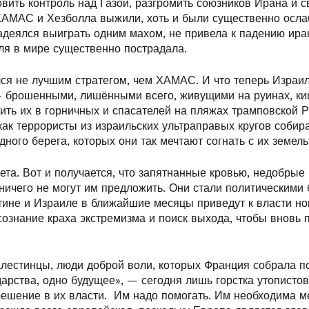
ить контроль над Газой, разгромить союзников Ирана и с
АМАС и Хезболла выжили, хоть и были существенно осла
адеялся выиграть одним махом, не привела к падению ира
ля в мире существенно пострадала.
лся не лучшим стратегом, чем ХАМАС. И что теперь Израил
 брошенными, лишёнными всего, живущими на руинах, к
ить их в горничных и спасателей на пляжах трамповской 
как террористы из израильских ультраправых кругов собир
ого берега, которых они так мечтают согнать с их земель
ета. Вот и получается, что запятнанные кровью, недобрые
ничего не могут им предложить. Они стали политическими 
ине и Израиле в ближайшие месяцы приведут к власти но
сознание краха экстремизма и поиск выхода, чтобы вновь 
алестинцы, люди доброй воли, которых Франция собрала п
дарства, одно будущее», — сегодня лишь горстка утопистов
решение в их власти. Им надо помогать. Им необходима 