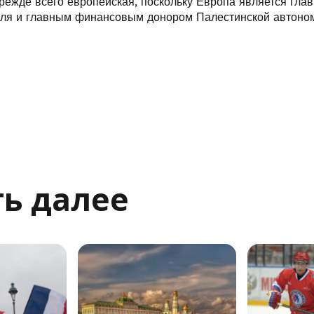
режде всего европейская, поскольку Европа является гла
ля и главным финансовым донором Палестинской автоно
ь далее