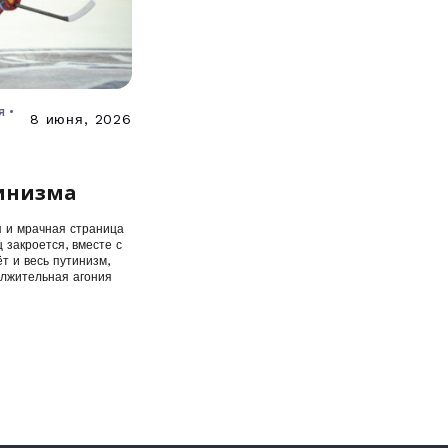
я •
8 июня, 2026
инизма
я и мрачная страница
 закроется, вместе с
т и весь путинизм,
олжительная агония