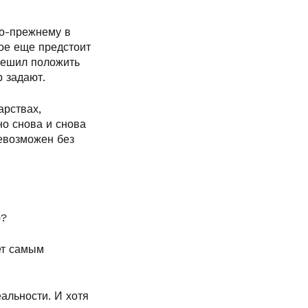
по-прежнему в
ое еще предстоит
пешил положить
р задают.
арствах,
о снова и снова
невозможен без
ю?
ет самым
альности. И хотя