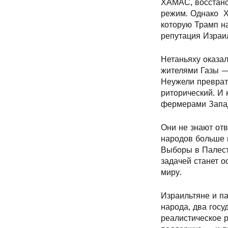
ХАМАС, восстанов
режим. Однако Х
которую Трамп н
репутация Израи
Нетаньяху оказа
жителями Газы —
Неужели преврат
риторический. И 
фермерами Западн
Они не знают отв
народов больше 
Выборы в Палест
задачей станет о
миру.
Израильтяне и п
народа, два госу
реалистическое 