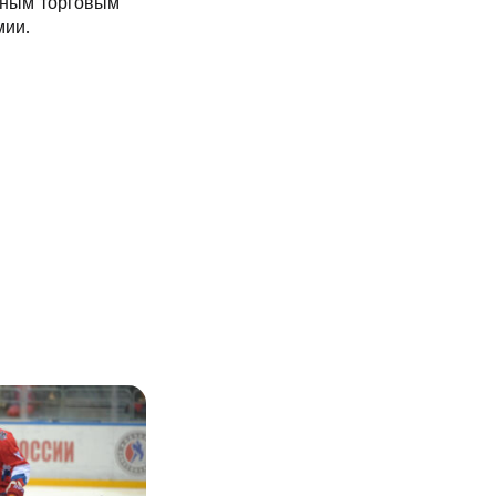
вным торговым
мии.