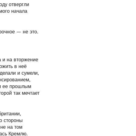
оду отвергли
мого начала
рочное — не это.
 и на вторжение
ожить в неё
сделали и сумели,
ансированием,
ли ее прошлым
торой так мечтает
британии,
о стороны
 не на том
лась Кремлю.