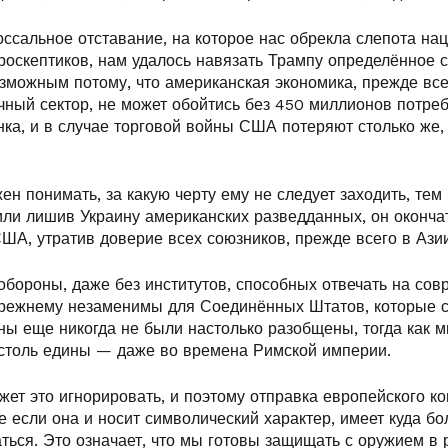
ссальное отставание, на которое нас обрекла слепота на
роскептиков, нам удалось навязать Трампу определённое 
озможным потому, что американская экономика, прежде все
чный сектор, не может обойтись без 450 миллионов потре
ка, и в случае торговой войны США потеряют столько же, 
н понимать, за какую черту ему не следует заходить, тем 
ли лишив Украину американских разведданных, он оконча
ША, утратив доверие всех союзников, прежде всего в Азии
обороны, даже без институтов, способных отвечать на со
режнему незаменимы для Соединённых Штатов, которые 
ы еще никогда не были настолько разобщены, тогда как м
 столь едины — даже во времена Римской империи.
ет это игнорировать, и поэтому отправка европейского ко
 если она и носит символический характер, имеет куда бо
ться. Это означает, что мы готовы защищать с оружием в 