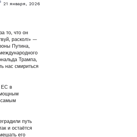
е
21 января, 2026
а то, что он
твуй, раскол!» —
роны Путина,
 международного
ональда Трампа,
ть нас смириться
 ЕС в
л мощным
м самым
еградили путь
ак и остаётся
омешать его