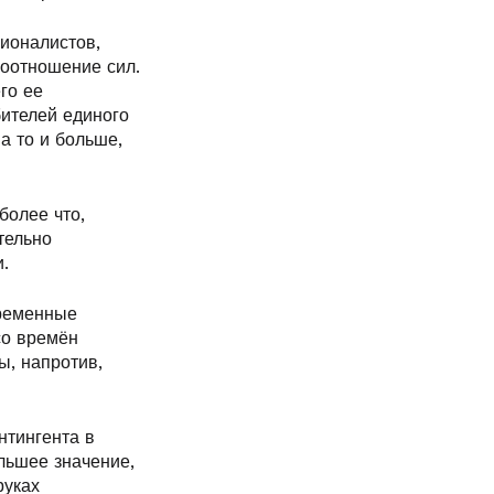
ционалистов,
соотношение сил.
го ее
бителей единого
а то и больше,
более что,
тельно
.
временные
со времён
ы, напротив,
нтингента в
льшее значение,
руках