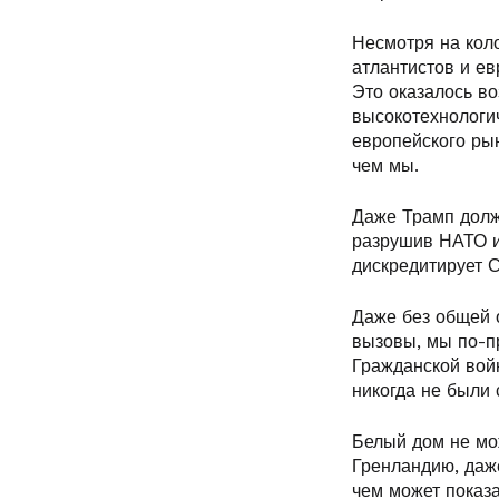
Несмотря на коло
атлантистов и ев
Это оказалось в
высокотехнологи
европейского рын
чем мы.
Даже Трамп долже
разрушив НАТО и
дискредитирует С
Даже без общей 
вызовы, мы по-п
Гражданской войн
никогда не были
Белый дом не мож
Гренландию, даже
чем может показа