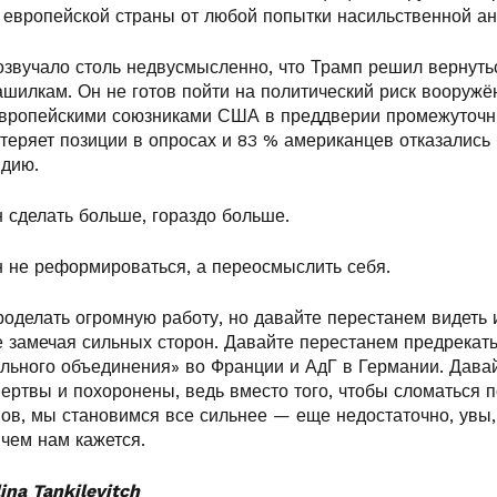
 европейской страны от любой попытки насильственной ан
озвучало столь недвусмысленно, что Трамп решил вернуть
шилкам. Он не готов пойти на политический риск вооружё
европейскими союзниками США в преддверии промежуточн
 теряет позиции в опросах и 83 % американцев отказались
ндию.
 сделать больше, гораздо больше.
 не реформироваться, а переосмыслить себя.
роделать огромную работу, но давайте перестанем видеть
не замечая сильных сторон. Давайте перестанем предрекат
льного объединения» во Франции и АдГ в Германии. Дава
мертвы и похоронены, ведь вместо того, чтобы сломаться 
ов, мы становимся все сильнее — еще недостаточно, увы, 
 чем нам кажется.
ina Tankilevitch