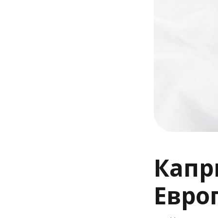
Капр
Евро