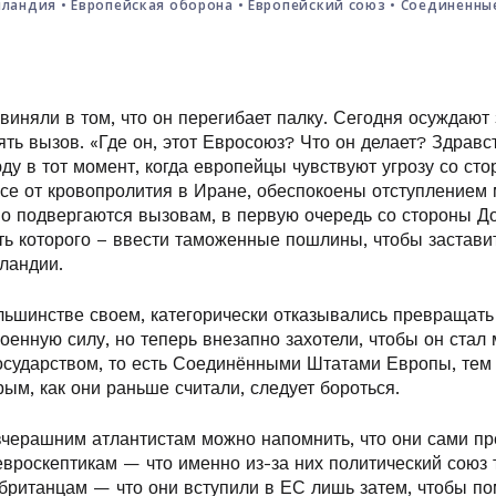
нландия
•
Европейская оборона
•
Европейский союз
•
Соединенны
иняли в том, что он перегибает палку. Сегодня осуждают з
ть вызов. «Где он, этот Евросоюз? Что он делает? Здравс
у в тот момент, когда европейцы чувствуют угрозу со сто
се от кровопролития в Иране, обеспокоены отступлением
но подвергаются вызовам, в первую очередь со стороны Д
ть которого – ввести таможенные пошлины, чтобы застави
ландии.
льшинстве своем, категорически отказывались превращать
оенную силу, но теперь внезапно захотели, чтобы он ста
сударством, то есть Соединёнными Штатами Европы, те
рым, как они раньше считали, следует бороться.
вчерашним атлантистам можно напомнить, что они сами пр
вроскептикам — что именно из-за них политический союз т
 британцам — что они вступили в ЕС лишь затем, чтобы п