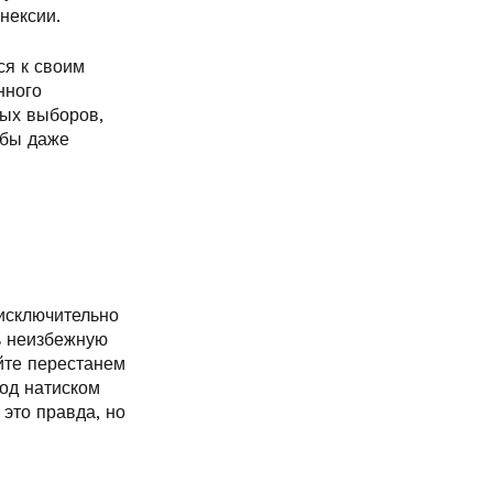
нексии.
ся к своим
нного
ых выборов,
 бы даже
 исключительно
ь неизбежную
йте перестанем
под натиском
это правда, но