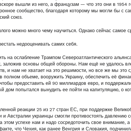
вскоре вышли из него, а французам — что это они в 1954 г
ронное сообщество, благодаря которому мы могли бы с са
ский союз.
лого можно много чему научиться. Однако сейчас самое с
рестать недооценивать самих себя.
ить на ослабление Трампом Североатлантического альянса
у, заложив основы общей обороны. Нам ещё не удалось вл
тв, и нам не хватает на это решимости, но все же мы это 
 в полном объеме, вооружить Украину, обеспечить её фин
, чтобы предоставить ей 90 миллиардов евро, и поддержа
ый дом попытался вынудить ее пойти на капитуляцию, о ко
ленной реакции 25 из 27 стран ЕС, при поддержке Велико
и и Австралии украинцы смогли противостоять давлению с
 этом успехе нам и надо сосредоточить свое внимание, а
акте, что Чехия, как ранее Венгрия и Словакия, подчини