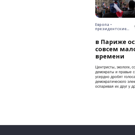
Европа •
президентские
выборы • Франция
в Париже ос
совсем мал
времени
Центристы, экологи, с
демократы и правые с
усердно дробят голос
демократического элек
оспаривая их друг у др
первого…