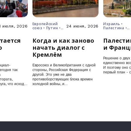
Европейский
Израиль •
1 июля, 2026
24 июня, 2026
союз • Путин •
Палестина •
Россия • Украина
решение о дв
государствах
тается
Когда и как заново
Палести
о
начать диалог с
и Франц
Кремлём
Решение о двух 
единственно воз
оциал-
Евросоюз и Великобритания с одной
И поэтому оно 
егодня так
стороны, Российская Федерация с
первый план - 
а
другой. Это уже не два
тората,
противоборствующих блока времен
уга, что исход
холодной войны, и…