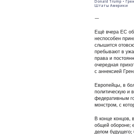
Donald Trump
•
Гре
Штаты Америки
—
Ещё вчера ЕС обв
неспособен приня
слышится отовсюд
пребывают в ужа
права и постоян
очередная прихо
с аннексией Грен
Европейцы, в бо
политическую и в
федеративным го
монстром, с кото
В конце концов, 
общей обороне; е
делом будущего;