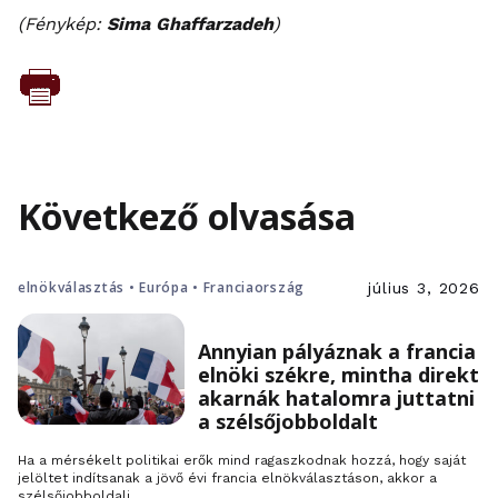
(
Fénykép
:
Sima Ghaffarzadeh
)
Következő olvasása
elnökválasztás • Európa • Franciaország
július 3, 2026
Annyian pályáznak a francia
elnöki székre, mintha direkt
akarnák hatalomra juttatni
a szélsőjobboldalt
Ha a mérsékelt politikai erők mind ragaszkodnak hozzá, hogy saját
jelöltet indítsanak a jövő évi francia elnökválasztáson, akkor a
szélsőjobboldali…