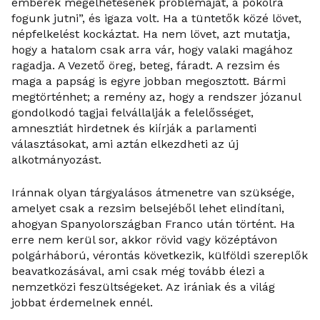
emberek megélhetésének problémáját, a pokolra
fogunk jutni”, és igaza volt. Ha a tüntetők közé lövet,
népfelkelést kockáztat. Ha nem lövet, azt mutatja,
hogy a hatalom csak arra vár, hogy valaki magához
ragadja. A Vezető öreg, beteg, fáradt. A rezsim és
maga a papság is egyre jobban megosztott. Bármi
megtörténhet; a remény az, hogy a rendszer józanul
gondolkodó tagjai felvállalják a felelősséget,
amnesztiát hirdetnek és kiírják a parlamenti
választásokat, ami aztán elkezdheti az új
alkotmányozást.
Iránnak olyan tárgyalásos átmenetre van szüksége,
amelyet csak a rezsim belsejéből lehet elindítani,
ahogyan Spanyolországban Franco után történt. Ha
erre nem kerül sor, akkor rövid vagy középtávon
polgárháború, vérontás következik, külföldi szereplők
beavatkozásával, ami csak még tovább élezi a
nemzetközi feszültségeket. Az irániak és a világ
jobbat érdemelnek ennél.