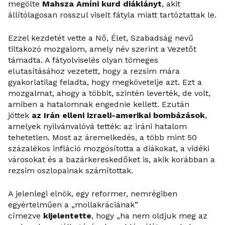
megölte
Mahsza Amíni kurd diáklányt
, akit
állítólagosan rosszul viselt fátyla miatt tartóztattak le.
Ezzel kezdetét vette a Nő, Élet, Szabadság nevű
tiltakozó mozgalom, amely név szerint a Vezetőt
támadta. A fátyolviselés olyan tömeges
elutasításához vezetett, hogy a rezsim mára
gyakorlatilag feladta, hogy megkövetelje azt. Ezt a
mozgalmat, ahogy a többit, szintén leverték, de volt,
amiben a hatalomnak engednie kellett. Ezután
jöttek
az Irán elleni izraeli-amerikai bombázások
,
amelyek nyilvánvalóvá tették: az iráni hatalom
tehetetlen. Most az áremelkedés, a több mint 50
százalékos infláció mozgósította a diákokat, a vidéki
városokat és a bazárkereskedőket is, akik korábban a
rezsim oszlopainak számítottak.
A jelenlegi elnök, egy reformer, nemrégiben
egyértelműen a „mollakráciának”
címezve
kijelentette
, hogy „ha nem oldjuk meg az