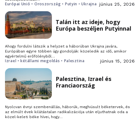
Európai Unió • Oroszország • Putyin • Ukrajna
június 25, 2026
Talán itt az ideje, hogy
Európa beszéljen Putyinnal
Ahogy fordulni látszik a helyzet a háborúban Ukrajna javára,
Európában egyre többen úgy gondolják: közeledik az idő, amikor
egyértelmű erőfölényből…
Izrael • kétállami megoldás • Palesztina
június 15, 2026
Palesztina, Izrael és
Franciaország
Nyolcvan évnyi szembenállás, háborúk, meghiúsult béketervek, és
az elmúlt évek kilátástalan radikalizációja után eljuthatnak oda a
közel-keleti béke hívei, hogy…