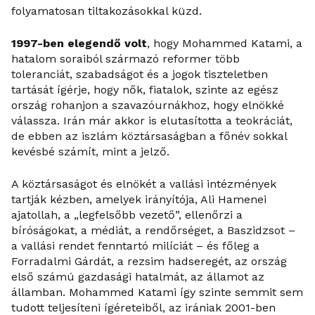
folyamatosan tiltakozásokkal küzd.
1997-ben elegendő volt
, hogy Mohammed Katami, a
hatalom soraiból származó reformer több
toleranciát, szabadságot és a jogok tiszteletben
tartását ígérje, hogy nők, fiatalok, szinte az egész
ország rohanjon a szavazóurnákhoz, hogy elnökké
válassza. Irán már akkor is elutasította a teokráciát,
de ebben az iszlám köztársaságban a főnév sokkal
kevésbé számít, mint a jelző.
A köztársaságot és elnökét a vallási intézmények
tartják kézben, amelyek irányítója, Ali Hamenei
ajatollah, a „legfelsőbb vezető”, ellenőrzi a
bíróságokat, a médiát, a rendőrséget, a Baszidzsot –
a vallási rendet fenntartó milíciát – és főleg a
Forradalmi Gárdát, a rezsim hadseregét, az ország
első számú gazdasági hatalmát, az államot az
államban. Mohammed Katami így szinte semmit sem
tudott teljesíteni ígéreteiből, az irániak 2001-ben