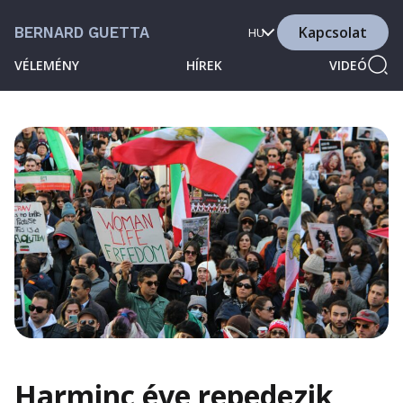
Kapcsolat
BERNARD GUETTA
HU
VÉLEMÉNY
HÍREK
VIDEÓ
Harminc éve repedezik,