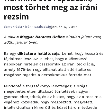
most törhet meg az iráni
rezsim
demokrácia
•
Irán
•
szabadság
január 6, 2026
A cikk
a Magyar Narancs Online
oldalán jelent meg
2026. január 5-én.
Ez egy
diktatúra haláltusája
. Lehet, hogy hosszú és
fájdalmas lesz. Az is lehet, hogy a következő
napokban hirtelen összeomlik az iráni teokrácia,
amely 1979-ben egy pillanat alatt eltérítette és
magához ragadta a demokratikus forradalmat.
Mindenféle forgatókönyv lehetséges; a drága
megélhetés ellen tiltakozó tüntetések nagyon
gyorsan elterjedtek, és az biztos, hogy ez a rezsim a
végéhez közeledik, hogy megosztott, megvetett,
intellektuálisan kimerült és közel három évtizede