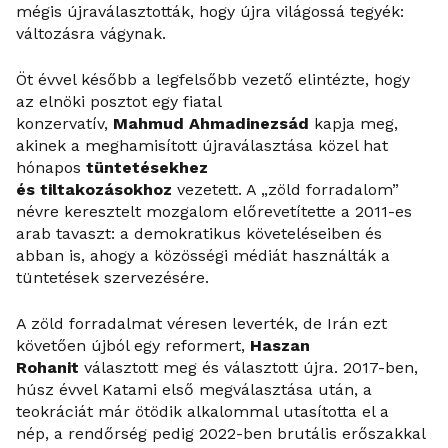
mégis újraválasztották, hogy újra világossá tegyék:
változásra vágynak.
Öt évvel később a legfelsőbb vezető elintézte, hogy
az elnöki posztot egy fiatal
konzervatív,
Mahmud Ahmadinezsád
kapja meg,
akinek a meghamisított újraválasztása közel hat
hónapos
tüntetésekhez
és tiltakozásokhoz
vezetett. A „zöld forradalom”
névre keresztelt mozgalom előrevetítette a 2011-es
arab tavaszt: a demokratikus követeléseiben és
abban is, ahogy a közösségi médiát használták a
tüntetések szervezésére.
A zöld forradalmat véresen leverték, de Irán ezt
követően újból egy reformert,
Haszan
Rohanit
választott meg és választott újra. 2017-ben,
húsz évvel Katami első megválasztása után, a
teokráciát már ötödik alkalommal utasította el a
nép, a rendőrség pedig 2022-ben brutális erőszakkal