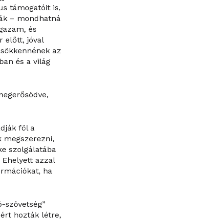
us támogatóit is,
tják – mondhatná
igazam, és
előtt, jóval
 csökkennének az
an és a világ
 megerősödve,
ják föl a
k megszerezni,
ke szolgálatába
 Ehelyett azzal
ormációkat, ha
ó-szövetség”
rt hozták létre,