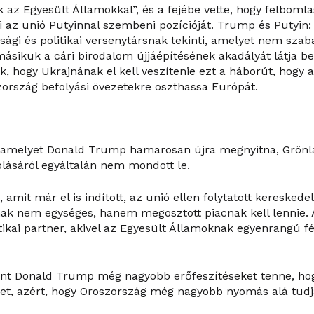
 az Egyesült Államokkal”, és a fejébe vette, hogy felbomlas
 az unió Putyinnal szembeni pozícióját. Trump és Putyin:
sági és politikai versenytársnak tekinti, amelyet nem szab
ásikuk a cári birodalom újjáépítésének akadályát látja b
, hogy Ukrajnának el kell veszítenie ezt a háborút, hogy 
ország befolyási övezetekre oszthassa Európát.
, amelyet Donald Trump hamarosan újra megnyitna, Grönl
lásáról egyáltalán nem mondott le.
 amit már el is indított, az unió ellen folytatott keresked
nak nem egységes, hanem megosztott piacnak kell lennie.
ikai partner, akivel az Egyesült Államoknak egyenrangú fé
nt Donald Trump még nagyobb erőfeszítéseket tenne, hog
get, azért, hogy Oroszország még nagyobb nyomás alá tudj