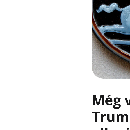
Még v
Trump