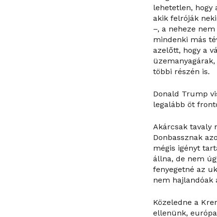
lehetetlen, hogy 
akik felróják ne
–, a neheze nem 
mindenki más tév
azelőtt, hogy a 
üzemanyagárak, é
többi részén is.
Donald Trump vis
legalább öt fron
Akárcsak tavaly 
Donbassznak azok
mégis igényt tar
állna, de nem úg
fenyegetné az uk
nem hajlandóak a
Közeledne a Krem
ellenünk, európa