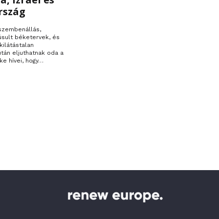
rszág
 szembenállás,
úsult béketervek, és
kilátástalan
 után eljuthatnak oda a
ke hívei, hogy…