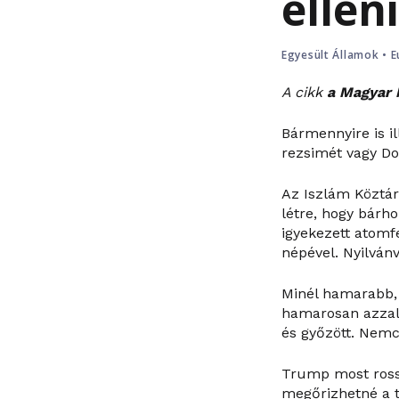
ellen
Egyesült Államok
•
E
A cikk
a Magyar 
Bármennyire is il
rezsimét vagy D
Az Iszlám Köztár
létre, hogy bárh
igyekezett atomfe
népével. Nyilván
Minél hamarabb, 
hamarosan azzal 
és győzött. Nemc
Trump most rossz
megőrizhetné a t