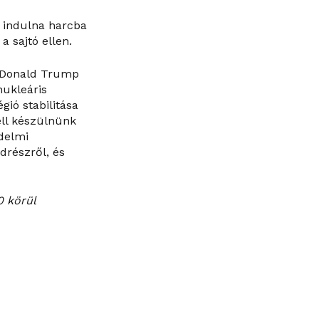
 indulna harcba
a sajtó ellen.
a Donald Trump
nukleáris
ió stabilitása
ell készülnünk
delmi
drészről, és
0 körül