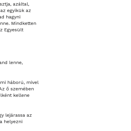
ztja, azáltal,
 az egyikük az
ad hagyni
enne. Mindketten
az Egyesült
and lenne,
elmi háború, mivel
 Az ő szemében
lként kellene
y lejárassa az
a helyezni