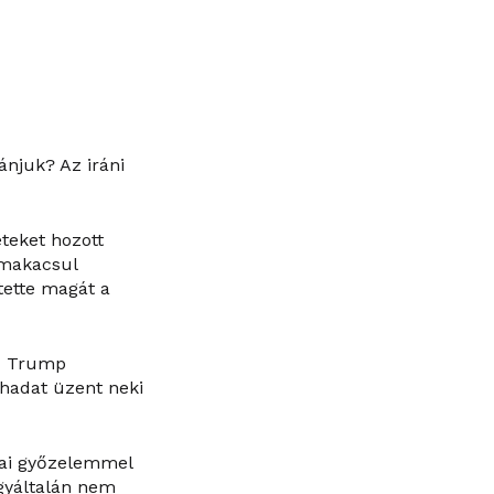
vánjuk? Az iráni
teket hozott
 makacsul
tette magát a
ld Trump
hadat üzent neki
nai győzelemmel
Egyáltalán nem