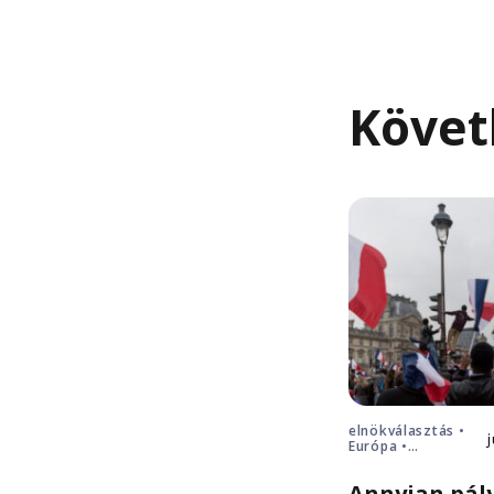
Követ
elnökválasztás •
Európa •
Franciaország
Annyian pál