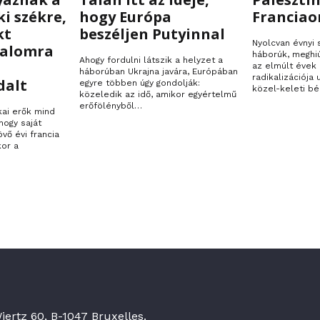
ki székre,
hogy Európa
Franciao
kt
beszéljen Putyinnal
Nyolcvan évnyi
talomra
háborúk, meghi
Ahogy fordulni látszik a helyzet a
az elmúlt évek 
háborúban Ukrajna javára, Európában
radikalizációja
dalt
egyre többen úgy gondolják:
közel-keleti bé
közeledik az idő, amikor egyértelmű
erőfölényből…
kai erők mind
hogy saját
övő évi francia
kor a
ertz 60, B-1047 Bruxelles.