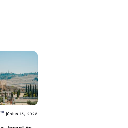
ami
június 15, 2026
a, Izrael és