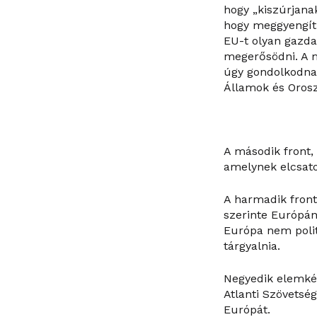
hogy „kiszúrjanak
hogy meggyengíti
EU-t olyan gazda
megerősödni. A m
úgy gondolkodnak
Államok és Orosz
A második front
amelynek elcsato
A harmadik front,
szerinte Európá
Európa nem polit
tárgyalnia.
Negyedik elemké
Atlanti Szövetsé
Európát.