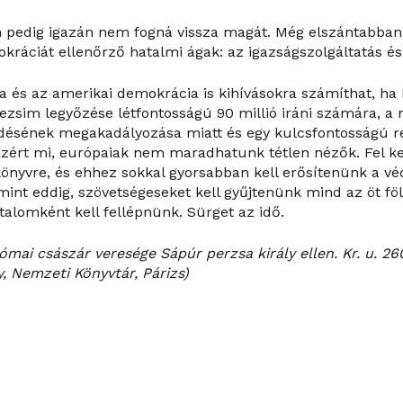
n pedig igazán nem fogná vissza magát. Még elszántabban
ráciát ellenőrző hatalmi ágak: az igazságszolgáltatás és 
a és az amerikai demokrácia is kihívásokra számíthat, h
rezsim legyőzése létfontosságú 90 millió iráni számára, a 
edésének megakadályozása miatt és egy kulcsfontosságú rég
zért mi, európaiak nem maradhatunk tétlen nézők. Fel k
önyvre, és ehhez sokkal gyorsabban kell erősítenünk a vé
mint eddig, szövetségeseket kell gyűjtenünk mind az öt föl
atalomként kell fellépnünk. Sürget az idő.
római császár veresége Sápúr perzsa király ellen. Kr. u. 26
 Nemzeti Könyvtár, Párizs)