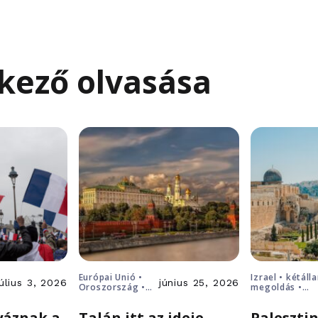
kező olvasása
Európai Unió •
Izrael • kétáll
július 3, 2026
június 25, 2026
Oroszország •
megoldás •
Putyin • Ukrajna
Palesztina
yáznak a
Talán itt az ideje,
Palesztin