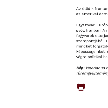
Az ötödik fronto
az amerikai demok
Egyszóval: Európ
győz Iránban. A 
fegyverek elterj
szempontjából. E
mindkét forgatók
képességeinket, 
végre politikai h
Kép
: Valerianus 
(Éremgyűjtemény,