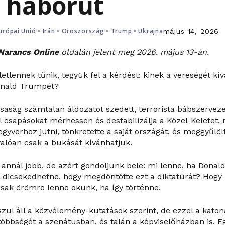
i háborút
urópai Unió
•
Irán
•
Oroszország
•
Trump
•
Ukrajna
május 14, 2026
Narancs Online
oldalán jelent meg 2026. május 13-án.
letlennek tűnik, tegyük fel a kérdést: kinek a vereségét kí
onald Trumpét?
saság számtalan áldozatot szedett, terrorista bábszerveze
ol csapásokat mérhessen és destabilizálja a Közel-Keletet,
gyverhez jutni, tönkretette a saját országát, és meggyűlöl
valóan csak a bukását kívánhatjuk.
annál jobb, de azért gondoljunk bele: mi lenne, ha Dona
dicsekedhetne, hogy megdöntötte ezt a diktatúrát? Hogy 
sak örömre lenne okunk, ha így történne.
ul áll a közvélemény-kutatások szerint, de ezzel a kato
öbbségét a szenátusban, és talán a képviselőházban is. 