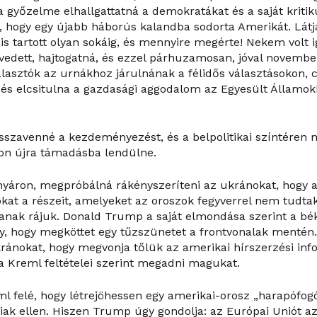
a győzelme elhallgattatná a demokratákat és a saját kritik
ki, hogy egy újabb háborús kalandba sodorta Amerikát. Lá
is tartott olyan sokáig, és mennyire megérte! Nekem volt 
edett, hajtogatná, és ezzel párhuzamosan, jóval november 
választók az urnákhoz járulnának a félidős választásokon,
s elcsitulna a gazdasági aggodalom az Egyesült Államokb
szavenné a kezdeményezést, és a belpolitikai színtéren
ton újra támadásba lendülne.
nyáron, megpróbálná rákényszeríteni az ukránokat, hogy ad
at a részeit, amelyeket az oroszok fegyverrel nem tudta
tanak rájuk. Donald Trump a saját elmondása szerint a bé
y, hogy megköttet egy tűzszünetet a frontvonalak mentén.
ránokat, hogy megvonja tőlük az amerikai hírszerzési inf
 Kreml feltételei szerint megadni magukat.
l felé, hogy létrejöhessen egy amerikai-orosz „harapófog
iak ellen. Hiszen Trump úgy gondolja: az Európai Uniót azé