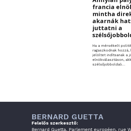
francia elnö
mintha dire
akarnák ha
juttatni a
szélsőjobbol
Ha a mérsékelt politi
ragaszkodnak hozzá, 
jelöltet indítsanak a j
elnökválasztáson, ak
szélsőjobboldali…
BERNARD GUETTA
Felelős szerkesztő:
Bernard Guetta, Parlement européen, rue Wi