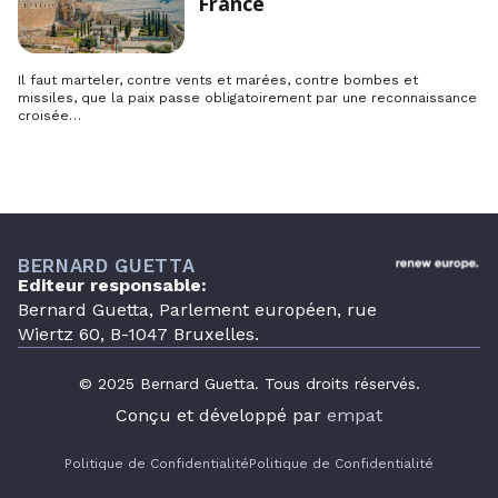
France
Il faut marteler, contre vents et marées, contre bombes et
missiles, que la paix passe obligatoirement par une reconnaissance
croisée…
BERNARD GUETTA
Editeur responsable:
Bernard Guetta, Parlement européen, rue
Wiertz 60, B-1047 Bruxelles.
© 2025 Bernard Guetta. Tous droits réservés.
Conçu et développé par
empat
Politique de Confidentialité
Politique de Confidentialité