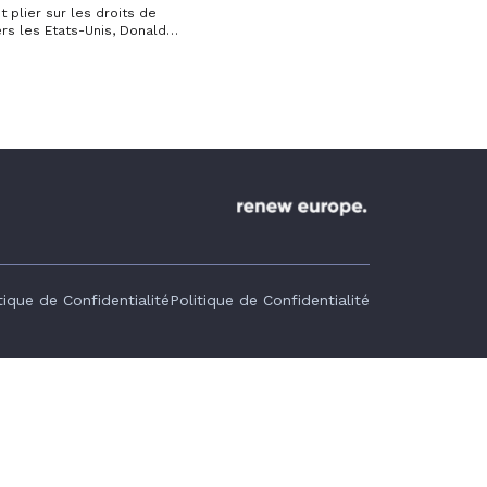
t plier sur les droits de
rs les Etats-Unis, Donald
ier « occidentaux ».
tique de Confidentialité
Politique de Confidentialité