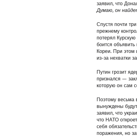
заявил, что Дон
Думаю, он найде
Спустя почти три
прежнему контро
потерял Курскую 
боится объявить
Кореи. При этом
из-за нехватки з
Путин грозит яде
признался — закл
которую он сам с
Поэтому весьма в
вынуждены будут
заявил, что укра
что НАТО откроет
себя обязательст
поражения, но за