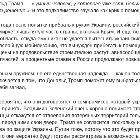
альд Трамп —
« умный человек, у которого уже есть боль
т решение »
, и это подхалимство звучало как крик о помо
 года после попытки прибрать к рукам Украину, российский
лирует лишь пятую часть страны, включая Крым. И еще по 
область, откуда ему никак не удается вытеснить украинские
 всеобщую мобилизацию, что вынужден прибегать к помощ
 цены на продовольствие стремительно растут, авиасообщ
апчастей, а процентные ставки в России продолжают повы
рным оружием, но его единственная надежда — как он тол
ючается в том, что Дональд Трамп поможет ему выбраться
ебя загнал.
ероятно, что они договорятся о компромиссе, который ук
 принять. Владимир Зеленский очень хорошо понимает это
инцы откажутся от отвоевания потерянных территорий толь
 перед ними свои двери. Трамп не согласится, поскольку н
ва по защите Украины. Путин тоже, потому что это будет п
то они вероятно будут готовы рассматривать возможность 