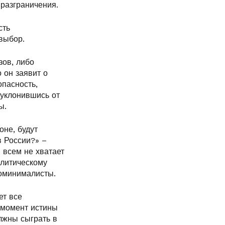
 разграничения.
сть
выбор.
зов, либо
 он заявит о
опасность,
 уклонившись от
ы.
оне, будут
в России?» –
 всем не хватает
олитическому
роминималисты.
ет все
т момент истины
олжны сыграть в