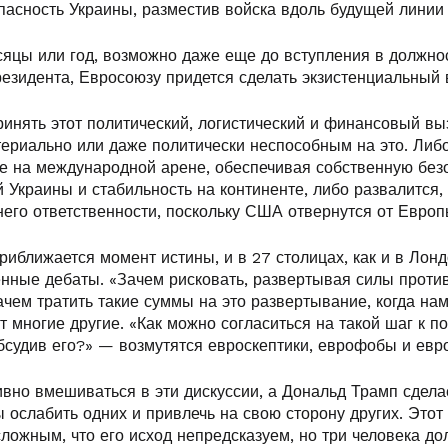
пасность Украины, разместив войска вдоль будущей линии
яцы или год, возможно даже еще до вступления в должно
резидента, Евросоюзу придется сделать экзистенциальный 
инять этот политический, логистический и финансовый вы
ериально или даже политически неспособным на это. Либо
ке на международной арене, обеспечивая собственную без
 Украины и стабильность на континенте, либо развалится,
его ответственности, поскольку США отвернутся от Европ
иближается момент истины, и в 27 столицах, как и в Лонд
енные дебаты. «Зачем рисковать, развертывая силы проти
ачем тратить такие суммы на это развертывание, когда нам
т многие другие. «Как можно согласиться на такой шаг к п
обсудив его?» — возмутятся евроскептики, еврофобы и ев
ивно вмешиваться в эти дискуссии, а Дональд Трамп сдела
 ослабить одних и привлечь на свою сторону других. Это
сложным, что его исход непредсказуем, но три человека д