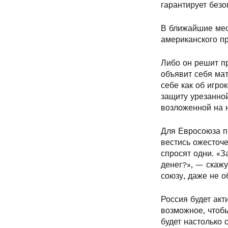
гарантирует безо
В ближайшие мес
американского п
Либо он решит пр
объявит себя мат
себе как об игро
защиту урезанной
возложенной на н
Для Евросоюза пр
вестись ожесточ
спросят одни. «З
денег?», — скажу
союзу, даже не 
Россия будет акт
возможное, чтобы
будет настолько 