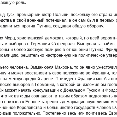
шающую роль.
д Туск, премьер-министр Польши, поскольку его страна и
дства в свой военный потенциал, а он сам был в первых р
единиться против Путина, создавая общую оборону.
 Мерц, христианский демократ, который, по всей вероятно
огам выборов в Германии 23 февраля. Выступая за займы,
роны и более жесткую позицию в отношении Путина, Фрид
т коалицию, решительно настроенную на политическое утве
тьего человека, Эмманюэля Макрона, то он явно ужесточил
ину и может восстановить свое положение во Франции, то
 на международной арене. Президент Франции мог бы по
 после выборов в Германии, в которой он изложил бы геоп
Он может начать консультации с Дональдом Туском и Фрид
 что их взгляды совпадают, и таким образом подготовить 
го призыва к Европе закрепить демаркационную линию ме
иненное Королевство и большинство государств-членов ЕС
призыв положительно. Постепенно весь или почти весь Евр