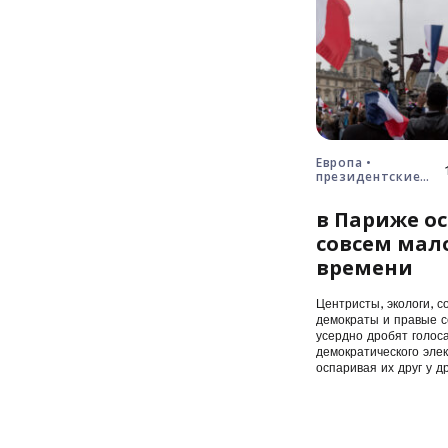
Европа •
президентские
выборы • Франция
в Париже ос
совсем мал
времени
Центристы, экологи, с
демократы и правые с
усердно дробят голос
демократического элек
оспаривая их друг у др
первого…