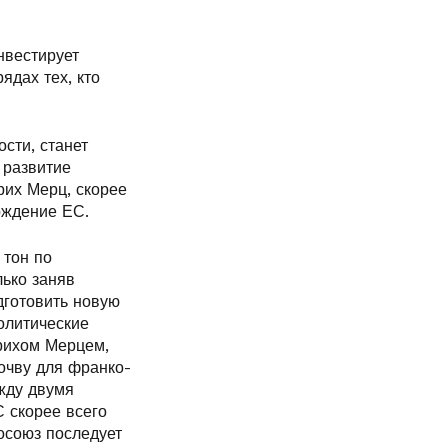
нвестирует
ядах тех, кто
сти, станет
 развитие
рих Мерц, скорее
рждение ЕС.
 тон по
лько заняв
дготовить новую
олитические
рихом Мерцем,
почву для франко-
жду двумя
 скорее всего
осоюз последует