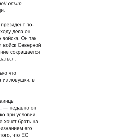
шой опыт.
щи.
 президент по-
ходу дела он
 войска. Он так
и войск Северной
ение сокращается
шаться.
ько что
 из ловушки, в
раинцы
, — недавно он
ко при условии,
е хочет брать на
ризнанием его
того, что ЕС