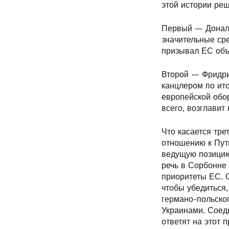
этой истории ре
Первый — Дональ
значительные сре
призывал ЕС объ
Второй — Фридрих
канцлером по ит
европейской обо
всего, возглави
Что касается тре
отношению к Пут
ведущую позицию
речь в Сорбонне
приоритеты ЕС. 
чтобы убедиться,
германо-польско
Украинами. Соед
ответят на этот 