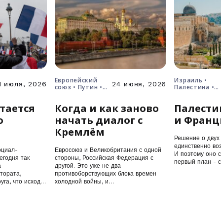
Европейский
Израиль •
1 июля, 2026
24 июня, 2026
союз • Путин •
Палестина •
Россия • Украина
решение о дв
государствах
тается
Когда и как заново
Палести
о
начать диалог с
и Франц
Кремлём
Решение о двух 
единственно воз
оциал-
Евросоюз и Великобритания с одной
И поэтому оно 
егодня так
стороны, Российская Федерация с
первый план - 
а
другой. Это уже не два
тората,
противоборствующих блока времен
уга, что исход
холодной войны, и…