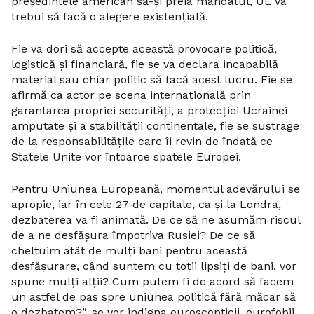
președintele american să-și preia mandatul, UE va
trebui să facă o alegere existențială.
Fie va dori să accepte această provocare politică,
logistică și financiară, fie se va declara incapabilă
material sau chiar politic să facă acest lucru. Fie se
afirmă ca actor pe scena internațională prin
garantarea propriei securități, a protecției Ucrainei
amputate și a stabilității continentale, fie se sustrage
de la responsabilitățile care îi revin de îndată ce
Statele Unite vor întoarce spatele Europei.
Pentru Uniunea Europeană, momentul adevărului se
apropie, iar în cele 27 de capitale, ca și la Londra,
dezbaterea va fi animată. De ce să ne asumăm riscul
de a ne desfășura împotriva Rusiei? De ce să
cheltuim atât de mulți bani pentru această
desfășurare, când suntem cu toții lipsiți de bani, vor
spune mulți alții? Cum putem fi de acord să facem
un astfel de pas spre uniunea politică fără măcar să
o dezbatem?”, se vor indigna euroscepticii, eurofobii