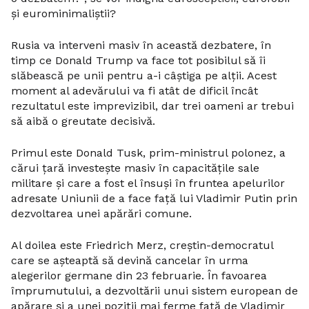
și eurominimaliștii?
Rusia va interveni masiv în această dezbatere, în
timp ce Donald Trump va face tot posibilul să îi
slăbească pe unii pentru a-i câștiga pe alții. Acest
moment al adevărului va fi atât de dificil încât
rezultatul este imprevizibil, dar trei oameni ar trebui
să aibă o greutate decisivă.
Primul este Donald Tusk, prim-ministrul polonez, a
cărui țară investește masiv în capacitățile sale
militare și care a fost el însuși în fruntea apelurilor
adresate Uniunii de a face față lui Vladimir Putin prin
dezvoltarea unei apărări comune.
Al doilea este Friedrich Merz, creștin-democratul
care se așteaptă să devină cancelar în urma
alegerilor germane din 23 februarie. În favoarea
împrumutului, a dezvoltării unui sistem european de
apărare și a unei poziții mai ferme față de Vladimir