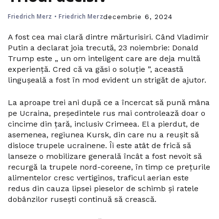
Friedrich Merz
•
Friedrich Merz
decembrie 6, 2024
A fost cea mai clară dintre mărturisiri. Când Vladimir
Putin a declarat joia trecută, 23 noiembrie: Donald
Trump este „ un om inteligent care are deja multă
experiență. Cred că va găsi o soluție ”, această
lingușeală a fost în mod evident un strigăt de ajutor.
La aproape trei ani după ce a încercat să pună mâna
pe Ucraina, președintele rus mai controlează doar o
cincime din țară, inclusiv Crimeea. El a pierdut, de
asemenea, regiunea Kursk, din care nu a reușit să
disloce trupele ucrainene. Îi este atât de frică să
lanseze o mobilizare generală încât a fost nevoit să
recurgă la trupele nord-coreene, în timp ce prețurile
alimentelor cresc vertiginos, traficul aerian este
redus din cauza lipsei pieselor de schimb și ratele
dobânzilor rusești continuă să crească.