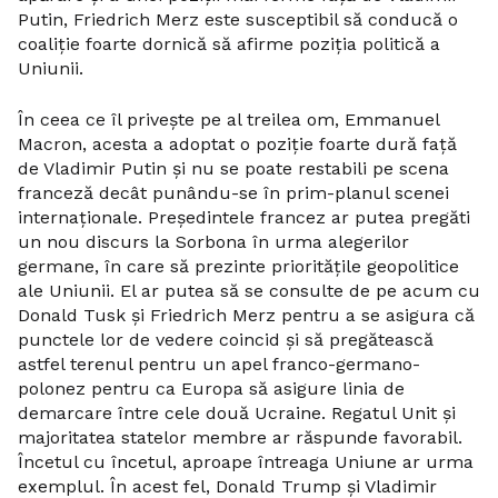
Putin, Friedrich Merz este susceptibil să conducă o
coaliție foarte dornică să afirme poziția politică a
Uniunii.
În ceea ce îl privește pe al treilea om, Emmanuel
Macron, acesta a adoptat o poziție foarte dură față
de Vladimir Putin și nu se poate restabili pe scena
franceză decât punându-se în prim-planul scenei
internaționale. Președintele francez ar putea pregăti
un nou discurs la Sorbona în urma alegerilor
germane, în care să prezinte prioritățile geopolitice
ale Uniunii. El ar putea să se consulte de pe acum cu
Donald Tusk și Friedrich Merz pentru a se asigura că
punctele lor de vedere coincid și să pregătească
astfel terenul pentru un apel franco-germano-
polonez pentru ca Europa să asigure linia de
demarcare între cele două Ucraine. Regatul Unit și
majoritatea statelor membre ar răspunde favorabil.
Încetul cu încetul, aproape întreaga Uniune ar urma
exemplul. În acest fel, Donald Trump și Vladimir