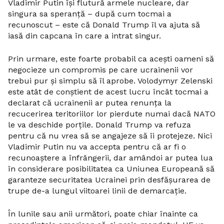
Vladimir Putin își flutură armele nucleare, dar
singura sa speranță – după cum tocmai a
recunoscut – este că Donald Trump îl va ajuta să
iasă din capcana în care a intrat singur.
Prin urmare, este foarte probabil ca acești oameni să
negocieze un compromis pe care ucrainenii vor
trebui pur și simplu să îl aprobe. Volodymyr Zelenski
este atât de conștient de acest lucru încât tocmai a
declarat că ucrainenii ar putea renunța la
recucerirea teritoriilor lor pierdute numai dacă NATO
le va deschide porțile. Donald Trump va refuza
pentru că nu vrea să se angajeze să îi protejeze. Nici
Vladimir Putin nu va accepta pentru că ar fi o
recunoaștere a înfrângerii, dar amândoi ar putea lua
în considerare posibilitatea ca Uniunea Europeană să
garanteze securitatea Ucrainei prin desfășurarea de
trupe de-a lungul viitoarei linii de demarcație.
În lunile sau anii următori, poate chiar înainte ca