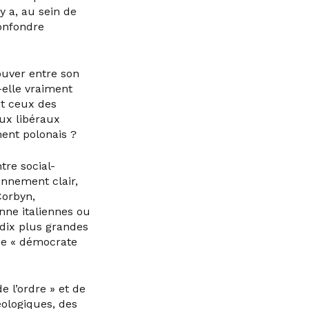
’y a, au sein de
confondre
rouver entre son
t-elle vraiment
nt ceux des
aux libéraux
ment polonais ?
tre social-
ionnement clair,
Corbyn,
nne italiennes ou
 dix plus grandes
 de « démocrate
e l’ordre » et de
éologiques, des