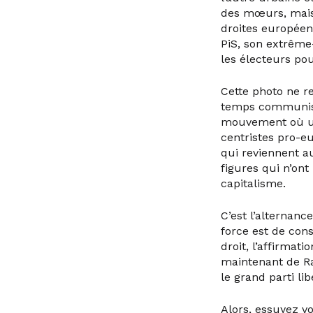
des mœurs, mais 
droites européenn
PiS, son extrême-
les électeurs pou
Cette photo ne r
temps communiste
mouvement où une 
centristes pro-e
qui reviennent a
figures qui n’on
capitalisme.
C’est l’alternanc
force est de con
droit, l’affirmat
maintenant de Ra
le grand parti lib
Alors, essuyez v