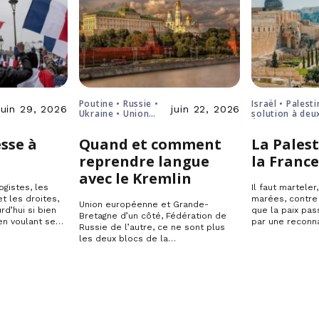
Poutine • Russie •
Israël • Palesti
juin 29, 2026
juin 22, 2026
Ukraine • Union
solution à deu
européenne
États
sse à
Quand et comment
La Palest
reprendre langue
la Franc
avec le Kremlin
ogistes, les
Il faut marteler
t les droites,
marées, contre
Union européenne et Grande-
rd’hui si bien
que la paix pas
Bretagne d’un côté, Fédération de
en voulant se…
par une reconn
Russie de l’autre, ce ne sont plus
les deux blocs de la…