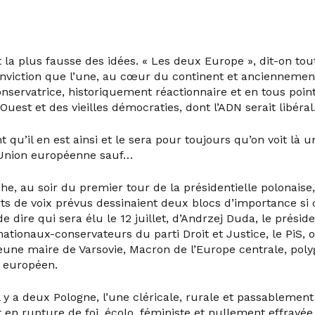
 la plus fausse des idées. « Les deux Europe », dit-on to
onviction que l’une, au cœur du continent et ancienneme
onservatrice, historiquement réactionnaire et en tous poi
l’Ouest et des vieilles démocraties, dont l’ADN serait libéral
t qu’il en est ainsi et le sera pour toujours qu’on voit là
’Union européenne sauf…
e, au soir du premier tour de la présidentielle polonaise
s de voix prévus dessinaient deux blocs d’importance si 
de dire qui sera élu le 12 juillet, d’Andrzej Duda, le présid
ationaux-conservateurs du parti Droit et Justice, le PiS, 
eune maire de Varsovie, Macron de l’Europe centrale, poly
 européen.
 y a deux Pologne, l’une cléricale, rurale et passablemen
t en rupture de foi, écolo, féministe et nullement effrayée 