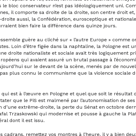
le bloc conservateur n’est pas idéologiquement uni. Co
es, il comporte sa droite de la droite, son centre droit et,
droite aussi, la Confédération, eurosceptique et nationale
rraient bien faire la différence dans quinze jours.
essemble guère au cliché sur « l’autre Europe » comme on
s. Loin d’être figée dans la naphtaline, la Pologne est u
droite nationaliste et sociale avait très logiquement pris
uropéens qui avaient assuré un brutal passage à l’économ
ujourd’hui sur le devant de la scène, menés par de nouvel
t pas plus connu le communisme que la violence sociale d
e qui est à l’œuvre en Pologne et quel que soit le résultat du
stater que le PiS est malmené par l’autonomisation de ses 
ion d’une extrême-droite, la perte du Sénat en octobre der
fal Trzaskowski qui modernise et pousse à gauche la Pla
éral dont il est issu.
os cadrans, remettez vos montres à l’heure, il y a bien de