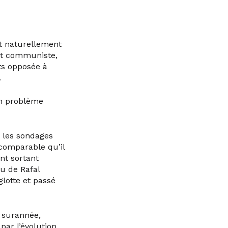
ut naturellement
nt communiste,
nts opposée à
.
 un problème
, les sondages
comparable qu’il
ent sortant
ou de Rafal
glotte et passé
t surannée,
par l’évolution