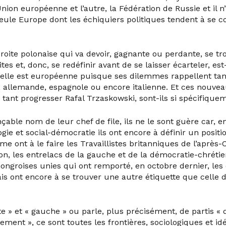
’Union européenne et l’autre, la Fédération de Russie et il n
seule Europe dont les échiquiers politiques tendent à se 
droite polonaise qui va devoir, gagnante ou perdante, se t
ites et, donc, se redéfinir avant de se laisser écarteler, es
 elle est européenne puisque ses dilemmes rappellent ta
e, allemande, espagnole ou encore italienne. Et ces nouve
t tant progresser Rafal Trzaskowski, sont-ils si spécifique
çable nom de leur chef de file, ils ne le sont guère car, en
ogie et social-démocratie ils ont encore à définir un posit
 ont à le faire les Travaillistes britanniques de l’après-
 les entrelacs de la gauche et de la démocratie-chrétie
hongroises unies qui ont remporté, en octobre dernier, les
ais ont encore à se trouver une autre étiquette que celle
te » et « gauche » ou parle, plus précisément, de partis « d
ment », ce sont toutes les frontières, sociologiques et id