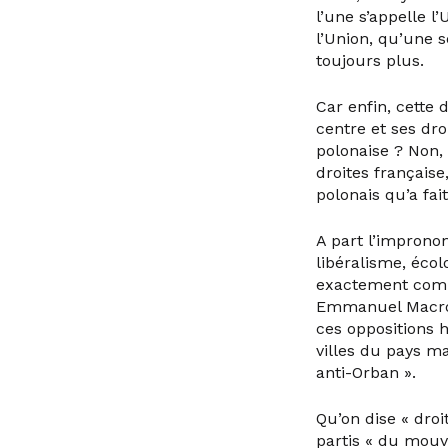
l’une s’appelle l
l’Union, qu’une 
toujours plus.
Car enfin, cette 
centre et ses dro
polonaise ? Non,
droites français
polonais qu’a fai
A part l’impronon
libéralisme, écol
exactement comme
Emmanuel Macron,
ces oppositions 
villes du pays m
anti-Orban ».
Qu’on dise « droi
partis « du mouve