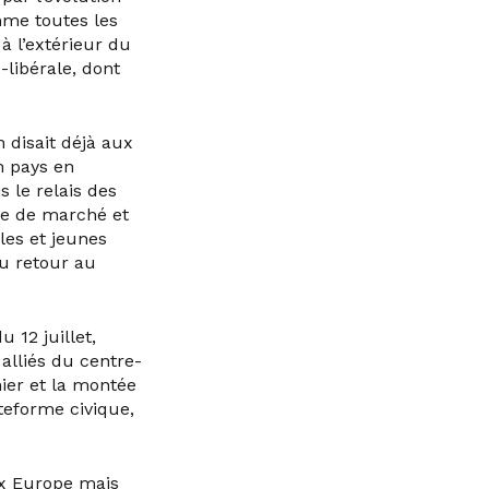
mme toutes les
 à l’extérieur du
-libérale, dont
 disait déjà aux
n pays en
 le relais des
ie de marché et
les et jeunes
u retour au
 12 juillet,
alliés du centre-
nier et la montée
teforme civique,
ux Europe mais