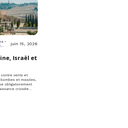
ne •
juin 15, 2026
x
ine, Israël et
e
, contre vents et
 bombes et missiles,
se obligatoirement
aissance croisée…