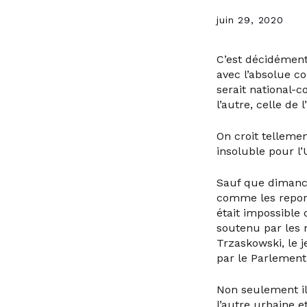
juin 29, 2020
C’est décidément
avec l’absolue c
serait national-c
l’autre, celle de 
On croit tellemen
insoluble pour l
Sauf que dimanch
comme les report
était impossible 
soutenu par les n
Trzaskowski, le j
par le Parlement
Non seulement il
l’autre urbaine e