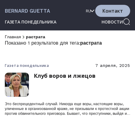
Контакт
BERNARD GUETTA
RU
ГАЗЕТА ПОНЕДЕЛЬНИКА
НОВОСТИ
Главная
растрата
Показано 1 результатов для тега:
растрата
Газета понедельника
7 апреля, 2025
Клуб воров и лжецов
Это беспрецедентный случай. Никогда еще воры, настоящие воры,
уличенные в организованной краже, не призывали к протестной акции
против обвинительного приговора. Бывает, что преступники, выйдя из
заключения, красуются на публике или празднуют неспособность
правосудия доказать их вину. Но воскресный митинг «Национального
объединения» стал настоящей премьерой.