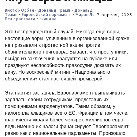
Виктор Орбан
•
Дональд Трамп
•
Дональд
Трамп
•
Европейский парламент
•
Марин Ле
7 апреля, 2025
Пен
•
растрата
•
скандал
Это беспрецедентный случай. Никогда еще воры,
настоящие воры, уличенные в организованной краже,
не призывали к протестной акции против
обвинительного приговора. Бывает, что преступники,
выйдя из заключения, красуются на публике или
празднуют неспособность правосудия доказать их
вину. Но воскресный митинг «Национального
объединения» стал настоящей премьерой.
Эта партия заставила Европарламент выплачивать
зарплаты своим сотрудникам, представив их
помощниками евродепутатов. Таким образом, у
налогоплательщиков всего ЕС, Франции в том числе,
фактически украли более четырёх миллионов евро,
ведь именно их налоги финансируют Европарламент,
равно как и национальные парламенты. Произошло