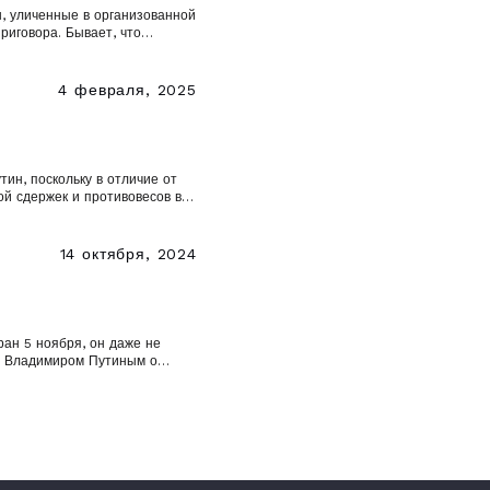
, уличенные в организованной
риговора. Бывает, что
азднуют неспособность
ного объединения» стал
4 февраля, 2025
ин, поскольку в отличие от
ой сдержек и противовесов в
ральной резервной системы.
14 октября, 2024
ран 5 ноября, он даже не
 с Владимиром Путиным о