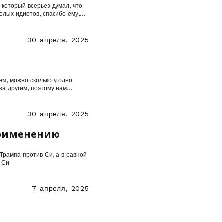
 который всерьез думал, что
лых идиотов, спасибо ему,
ельному типу, потому что
 - гротескной,
30 апреля, 2025
ем, можно сколько угодно
за другим, поэтому нам
ров, чтобы очнуться от этого
30 апреля, 2025
применению
 Трампа против Си, а в равной
 Си.
7 апреля, 2025