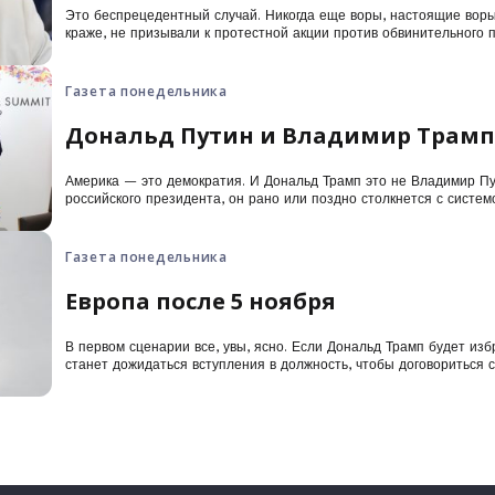
Это беспрецедентный случай. Никогда еще воры, настоящие воры
краже, не призывали к протестной акции против обвинительного п
преступники, выйдя из заключения, красуются на публике или пр
правосудия доказать их вину. Но воскресный митинг «Националь
настоящей премьерой.
Газета понедельника
Дональд Путин и Владимир Трамп
Америка — это демократия. И Дональд Трамп это не Владимир Пут
российского президента, он рано или поздно столкнется с систем
лице судебной системы, Конгресса, прессы, губернаторов и Феде
Газета понедельника
Европа после 5 ноября
В первом сценарии все, увы, ясно. Если Дональд Трамп будет изб
станет дожидаться вступления в должность, чтобы договориться
разделе Украины по образцу Германии или Кореи.