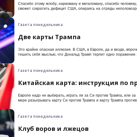
Спасибо этому жлобу, наркоману и мегаломану, спасибо человеку,
сможет сократить дефицит США, опираясь на отряды неполовозре
олицетворению власти денег, да, спасибо этому глубоко отвратит
благодаря ему Трамп наконец-то предстал в своем истинном свете
некомпетентной и разрушительной пустышкой.
Газета понедельника
Две карты Трампа
Это крайне опасная иллюзия. В США, в Европе, да и везде, впроч
тешить себя мыслью, что Дональд Трамп терпит одно поражение 
остаётся лишь дождаться ноября 2026 года и промежуточных выбо
кошмара.
Газета понедельника
Китайская карта: инструкция по 
Европе надо не выбирать, играть ли за Си против Трампа, или за
мере разыгрывать карту Си против Трампа и карту Трампа против
Газета понедельника
Клуб воров и лжецов