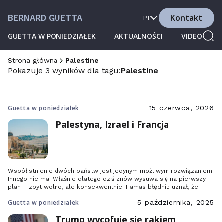
Kontakt
BERNARD GUETTA
PL
GUETTA W PONIEDZIAŁEK
AKTUALNOŚCI
VIDEO
Strona główna
Palestine
Pokazuje 3 wyników dla tagu:
Palestine
Guetta w poniedziałek
15 czerwca, 2026
Palestyna, Izrael i Francja
Współistnienie dwóch państw jest jedynym możliwym rozwiązaniem.
Innego nie ma. Właśnie dlatego dziś znów wysuwa się na pierwszy
plan – zbyt wolno, ale konsekwentnie. Hamas błędnie uznał, że
storpedował je atakiem 7 października. Izraelska prawica i skrajna
Guetta w poniedziałek
5 października, 2025
prawica chciały, by o nim zapomniano, bombardując w tym celu Gazę
i terroryzując Zachodni Brzeg. Nie udało się.
Trump wycofuje się rakiem