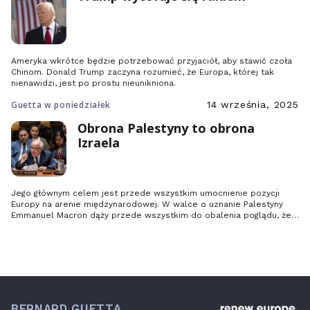
Ameryka wkrótce będzie potrzebować przyjaciół, aby stawić czoła
Chinom. Donald Trump zaczyna rozumieć, że Europa, której tak
nienawidzi, jest po prostu nieunikniona.
Guetta w poniedziałek
14 września, 2025
Obrona Palestyny to obrona
Izraela
Jego głównym celem jest przede wszystkim umocnienie pozycji
Europy na arenie międzynarodowej. W walce o uznanie Palestyny
Emmanuel Macron dąży przede wszystkim do obalenia poglądu, że
Europejczycy nie szanują prawa międzynarodowego w Ziemi Świętej
tak samo jak na Ukrainie, że ich zasady są zmienne i że popierają
Benjamina Netanjahu nie mniej niż Donald Trump.
BERNARD GUETTA