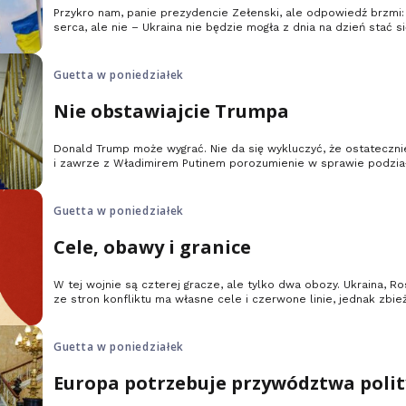
Przykro nam, panie prezydencie Zełenski, ale odpowiedź brzmi
serca, ale nie – Ukraina nie będzie mogła z dnia na dzień stać
Unii Europejskiej.
Guetta w poniedziałek
Nie obstawiajcie Trumpa
Donald Trump może wygrać. Nie da się wykluczyć, że ostatecznie
i zawrze z Władimirem Putinem porozumienie w sprawie podział
Tymczasem nic nie jest jednak przesądzone.
Guetta w poniedziałek
Cele, obawy i granice
W tej wojnie są czterej gracze, ale tylko dwa obozy. Ukraina, R
ze stron konfliktu ma własne cele i czerwone linie, jednak zbież
Amerykanów przyczynia się do dalszej konsolidacji bloku Unia E
Guetta w poniedziałek
Europa potrzebuje przywództwa poli