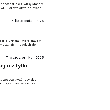
pożegnali się z wizją Stanów
ili kierownictwo polityczne,
4 listopada, 2025
cji z Chinami, które zmusiły
metali ziem rzadkich do
ie, że ma sojuszników,
7 października, 2025
ej niż tylko
y zestrzeliwać rosyjskie
ropejski kończy się bez
y, jak tu nie stwierdzić, że
.