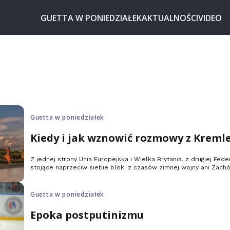
GUETTA W PONIEDZIAŁEK
AKTUALNOŚCI
VIDEO
Guetta w poniedziałek
Kiedy i jak wznowić rozmowy z Kreml
Z jednej strony Unia Europejska i Wielka Brytania, z drugiej Fede
stojące naprzeciw siebie bloki z czasów zimnej wojny ani Zach
lecz dwie Europy: Europa demokratyczna i Europa, której wciąż
dyktaturą.
Guetta w poniedziałek
Epoka postputinizmu