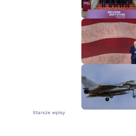
Nawigacja
Starsze wpisy
po