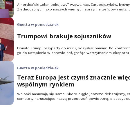
Amerykański „plan pokojowy” wzywa nas, Europejczyków, byśmy 
Zjednoczonych jako naszych wiernych sprzymierzeńców i ustanow
które nie ogranicza się do Unii.
Guetta w poniedziałek
Trumpowi brakuje sojuszników
Donald Trump, przyparty do muru, odzyskał pamięć. Po konfronta
go do ustąpienia w sprawie ceł, grożąc wstrzymaniem eksportu 
Stanów Zjednoczonych, amerykański prezydent przypomniał sob
których dawniej określało się mianem „zachodnich”.
Guetta w poniedziałek
Teraz Europa jest czymś znacznie więc
wspólnym rynkiem
Wnioski nasuwają się same. Skoro ciągle jeszcze debatujemy, cz
samoloty naruszające naszą przestrzeń powietrzną, a szczyt eu
jakichkolwiek ostrzeżeń czy ostrych słów skierowanych do Moskw
ewidentnie jesteśmy zbyt podzieleni i tchórzliwi, żeby się bronić