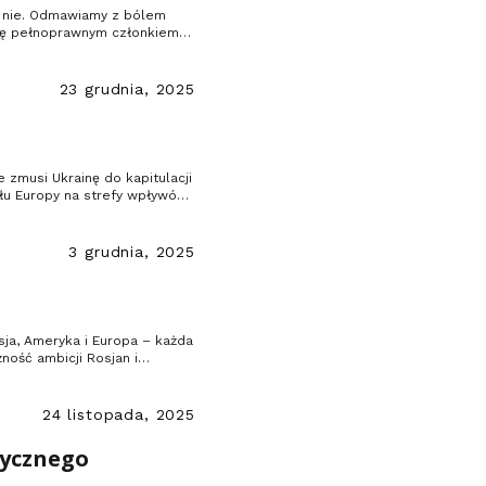
: nie. Odmawiamy z bólem
 się pełnoprawnym członkiem
23 grudnia, 2025
 zmusi Ukrainę do kapitulacji
u Europy na strefy wpływów.
3 grudnia, 2025
osja, Ameryka i Europa – każda
ność ambicji Rosjan i
uropejska – Ukraina.
24 listopada, 2025
tycznego