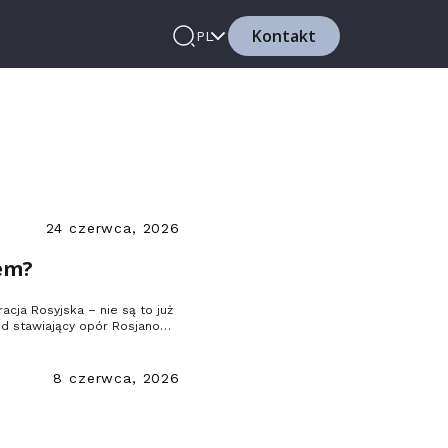
Kontakt
PL
24 czerwca, 2026
em?
racja Rosyjska – nie są to już
ód stawiający opór Rosjanom,
 tak trudno zerwać z
8 czerwca, 2026