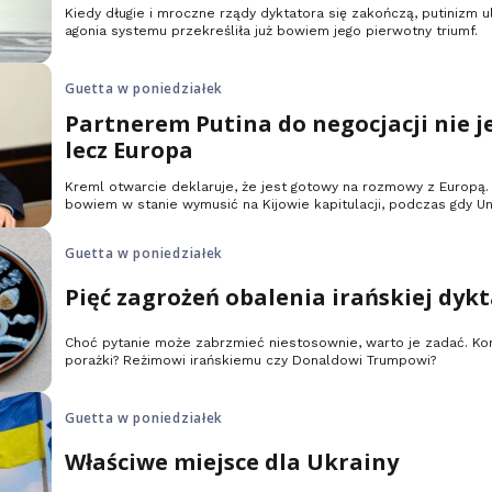
Kiedy długie i mroczne rządy dyktatora się zakończą, putinizm u
agonia systemu przekreśliła już bowiem jego pierwotny triumf.
Guetta w poniedziałek
Partnerem Putina do negocjacji nie j
lecz Europa
Kreml otwarcie deklaruje, że jest gotowy na rozmowy z Europą. 
bowiem w stanie wymusić na Kijowie kapitulacji, podczas gdy Un
odblokowała dla Ukrainy pożyczkę w wysokości 90 miliardów eu
Guetta w poniedziałek
Pięć zagrożeń obalenia irańskiej dyk
Choć pytanie może zabrzmieć niestosownie, warto je zadać. K
porażki? Reżimowi irańskiemu czy Donaldowi Trumpowi?
Guetta w poniedziałek
Właściwe miejsce dla Ukrainy