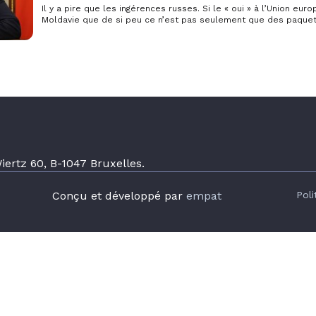
Il y a pire que les ingérences russes. Si le « oui » à l’Union eu
Moldavie que de si peu ce n’est pas seulement que des paquet
par les services de M. Poutine qui ont parallèlement inondé le
nouvelles. En Géorgie comme en Moldavie, ces ingérences son
ertz 60, B-1047 Bruxelles.
Conçu et développé par
empat
Poli