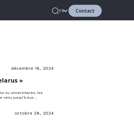
Contact
FR
décembre 16, 2024
elarus »
ns ou universitaires, les
e venu jusqu’à eux.
endrez-vous des sanctions
ons et des tabassages ? ».
nt rejoindre les…
octobre 28, 2024