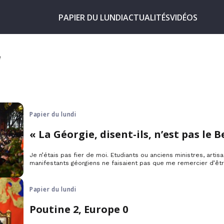
PAPIER DU LUNDI
ACTUALITÉS
VIDÉOS
e
Papier du lundi
« La Géorgie, disent-ils, n’est pas le B
Je n’étais pas fier de moi. Etudiants ou anciens ministres, artisa
manifestants géorgiens ne faisaient pas que me remercier d’êtr
« Pourquoi ne faites-vous rien, me demandaient-ils ? Quand pr
contre les responsables de la fraude électorale, des arrestati
Quand, mais quand, insistaient-ils, cette Union qu’ils veulent ta
Papier du lundi
Poutine 2, Europe 0