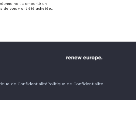
ropéenne ne l’a emporté en
s de voix y ont été achetées
s électeurs de fausses
t redoutablement…
tique de Confidentialité
Politique de Confidentialité