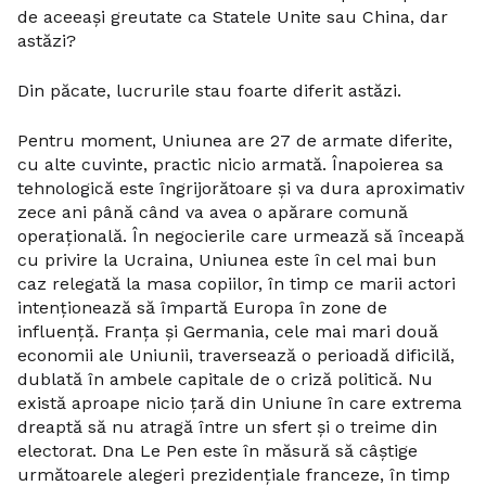
de aceeași greutate ca Statele Unite sau China, dar
astăzi?
Din păcate, lucrurile stau foarte diferit astăzi.
Pentru moment, Uniunea are 27 de armate diferite,
cu alte cuvinte, practic nicio armată. Înapoierea sa
tehnologică este îngrijorătoare și va dura aproximativ
zece ani până când va avea o apărare comună
operațională. În negocierile care urmează să înceapă
cu privire la Ucraina, Uniunea este în cel mai bun
caz relegată la masa copiilor, în timp ce marii actori
intenționează să împartă Europa în zone de
influență. Franța și Germania, cele mai mari două
economii ale Uniunii, traversează o perioadă dificilă,
dublată în ambele capitale de o criză politică. Nu
există aproape nicio țară din Uniune în care extrema
dreaptă să nu atragă între un sfert și o treime din
electorat. Dna Le Pen este în măsură să câștige
următoarele alegeri prezidențiale franceze, în timp