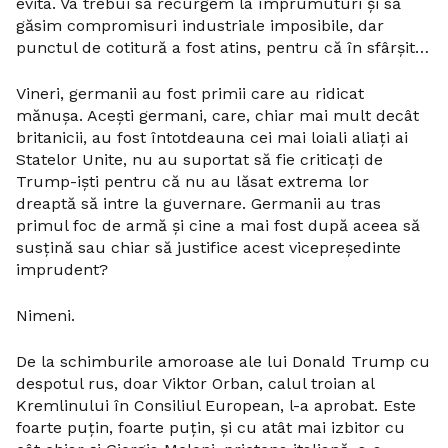
evita. Va trebui să recurgem la împrumuturi și să
găsim compromisuri industriale imposibile, dar
punctul de cotitură a fost atins, pentru că în sfârșit…
Vineri, germanii au fost primii care au ridicat
mănușa. Acești germani, care, chiar mai mult decât
britanicii, au fost întotdeauna cei mai loiali aliați ai
Statelor Unite, nu au suportat să fie criticați de
Trump-iști pentru că nu au lăsat extrema lor
dreaptă să intre la guvernare. Germanii au tras
primul foc de armă și cine a mai fost după aceea să
susțină sau chiar să justifice acest vicepreședinte
imprudent?
Nimeni.
De la schimburile amoroase ale lui Donald Trump cu
despotul rus, doar Viktor Orban, calul troian al
Kremlinului în Consiliul European, l-a aprobat. Este
foarte puțin, foarte puțin, și cu atât mai izbitor cu