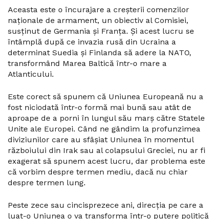
Aceasta este o încurajare a creșterii comenzilor
naționale de armament, un obiectiv al Comisiei,
susținut de Germania și Franța. Și acest lucru se
întâmplă după ce invazia rusă din Ucraina a
determinat Suedia și Finlanda să adere la NATO,
transformând Marea Baltică într-o mare a
Atlanticului.
Este corect să spunem că Uniunea Europeană nu a
fost niciodată într-o formă mai bună sau atât de
aproape de a porni în lungul său marș către Statele
Unite ale Europei. Când ne gândim la profunzimea
diviziunilor care au sfâșiat Uniunea în momentul
războiului din Irak sau al colapsului Greciei, nu ar fi
exagerat să spunem acest lucru, dar problema este
că vorbim despre termen mediu, dacă nu chiar
despre termen lung.
Peste zece sau cincisprezece ani, direcția pe care a
luat-o Uniunea o va transforma într-o putere politică