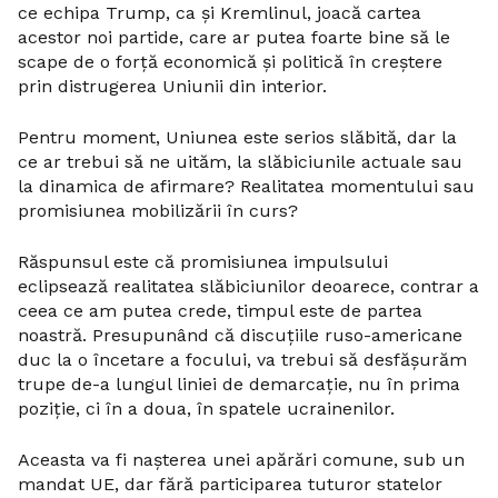
ce echipa Trump, ca și Kremlinul, joacă cartea
acestor noi partide, care ar putea foarte bine să le
scape de o forță economică și politică în creștere
prin distrugerea Uniunii din interior.
Pentru moment, Uniunea este serios slăbită, dar la
ce ar trebui să ne uităm, la slăbiciunile actuale sau
la dinamica de afirmare? Realitatea momentului sau
promisiunea mobilizării în curs?
Răspunsul este că promisiunea impulsului
eclipsează realitatea slăbiciunilor deoarece, contrar a
ceea ce am putea crede, timpul este de partea
noastră. Presupunând că discuțiile ruso-americane
duc la o încetare a focului, va trebui să desfășurăm
trupe de-a lungul liniei de demarcație, nu în prima
poziție, ci în a doua, în spatele ucrainenilor.
Aceasta va fi nașterea unei apărări comune, sub un
mandat UE, dar fără participarea tuturor statelor