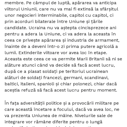
membre. Pe câmpul de luptă, apărarea va anticipa
viitorul Uniunii, care nu va mai fi extinsă la sfârșitul
unor negocieri interminabile, capitol cu capitol, ci
prin acorduri bilaterale între Uniune și țările
candidate. Ucraina nu va aștepta cincisprezece ani
pentru a adera la Uniune, ci va adera la aceasta în
ceea ce privește apărarea și industria de armament,
înainte de a deveni într-o zi prima putere agricolă a
lumii. Extinderile viitoare vor avea loc în etape.
Aceasta este ceea ce va permite Marii Britanii să ni se
alăture atunci când va decide să facă acest lucru,
după ce a plasat soldați pe teritoriul ucrainean
alături de soldați francezi, germani, scandinavi,
baltici, italieni, spanioli și chiar polonezi, chiar dacă
aceștia refuză să facă acest lucru pentru moment.
În fața adversității politice și a provocării militare pe
care această încetare a focului, dacă va avea loc, ne
va prezenta Uniunea de mâine. Nivelurile sale de
integrare vor rămâne diferite pentru o lungă