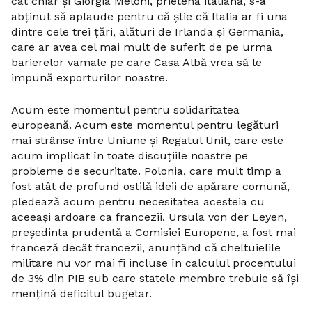
cât chiar și Giorgia Meloni, prietena italiană, s-a
abținut să aplaude pentru că știe că Italia ar fi una
dintre cele trei țări, alături de Irlanda și Germania,
care ar avea cel mai mult de suferit de pe urma
barierelor vamale pe care Casa Albă vrea să le
impună exporturilor noastre.
Acum este momentul pentru solidaritatea
europeană. Acum este momentul pentru legături
mai strânse între Uniune și Regatul Unit, care este
acum implicat în toate discuțiile noastre pe
probleme de securitate. Polonia, care mult timp a
fost atât de profund ostilă ideii de apărare comună,
pledează acum pentru necesitatea acesteia cu
aceeași ardoare ca francezii. Ursula von der Leyen,
președinta prudentă a Comisiei Europene, a fost mai
franceză decât francezii, anunțând că cheltuielile
militare nu vor mai fi incluse în calculul procentului
de 3% din PIB sub care statele membre trebuie să își
mențină deficitul bugetar.