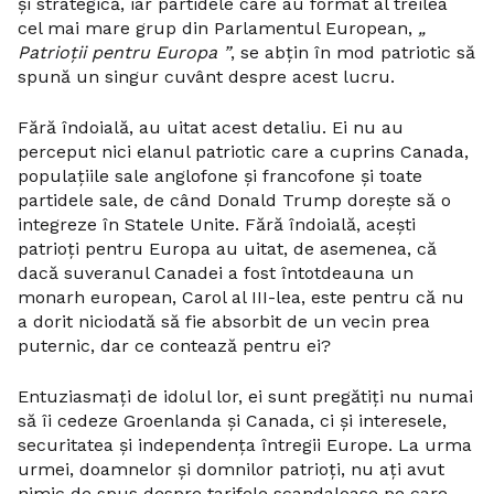
și strategică, iar partidele care au format al treilea
cel mai mare grup din Parlamentul European,
„
Patrioții pentru Europa ”
, se abțin în mod patriotic să
spună un singur cuvânt despre acest lucru.
Fără îndoială, au uitat acest detaliu. Ei nu au
perceput nici elanul patriotic care a cuprins Canada,
populațiile sale anglofone și francofone și toate
partidele sale, de când Donald Trump dorește să o
integreze în Statele Unite. Fără îndoială, acești
patrioți pentru Europa au uitat, de asemenea, că
dacă suveranul Canadei a fost întotdeauna un
monarh european, Carol al III-lea, este pentru că nu
a dorit niciodată să fie absorbit de un vecin prea
puternic, dar ce contează pentru ei?
Entuziasmați de idolul lor, ei sunt pregătiți nu numai
să îi cedeze Groenlanda și Canada, ci și interesele,
securitatea și independența întregii Europe. La urma
urmei, doamnelor și domnilor patrioți, nu ați avut
nimic de spus despre tarifele scandaloase pe care