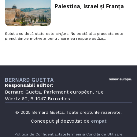
Palestina, Israel și Franța
Soluția cu două state este singura. Nu există alta și acesta este
primul dintre motivele pentru care ea reapare astăzi,…
BERNARD GUETTA
Responsabil editor:
Bernard Guetta, Parlement européen, rue
Wiertz 60, B-1047 Bruxelles.
© 2025 Bernard Guetta. Toate drepturile rezervate.
Conceput și dezvoltat de
empat
Politica de Confidențialitate
Termeni și Condiții de Utilizare