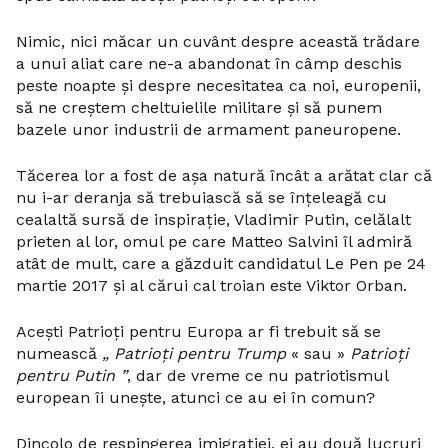
Nimic, nici măcar un cuvânt despre această trădare
a unui aliat care ne-a abandonat în câmp deschis
peste noapte și despre necesitatea ca noi, europenii,
să ne creștem cheltuielile militare și să punem
bazele unor industrii de armament paneuropene.
Tăcerea lor a fost de așa natură încât a arătat clar că
nu i-ar deranja să trebuiască să se înțeleagă cu
cealaltă sursă de inspirație, Vladimir Putin, celălalt
prieten al lor, omul pe care Matteo Salvini îl admiră
atât de mult, care a găzduit candidatul Le Pen pe 24
martie 2017 și al cărui cal troian este Viktor Orban.
Acești Patrioți pentru Europa ar fi trebuit să se
numească
„ Patrioți pentru Trump
« sau »
Patrioți
pentru Putin ”
, dar de vreme ce nu patriotismul
european îi unește, atunci ce au ei în comun?
Dincolo de respingerea imigrației, ei au două lucruri