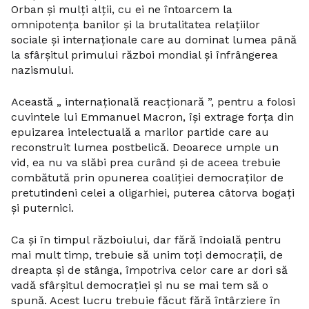
Orban și mulți alții, cu ei ne întoarcem la
omnipotența banilor și la brutalitatea relațiilor
sociale și internaționale care au dominat lumea până
la sfârșitul primului război mondial și înfrângerea
nazismului.
Această „ internațională reacționară ”, pentru a folosi
cuvintele lui Emmanuel Macron, își extrage forța din
epuizarea intelectuală a marilor partide care au
reconstruit lumea postbelică. Deoarece umple un
vid, ea nu va slăbi prea curând și de aceea trebuie
combătută prin opunerea coaliției democraților de
pretutindeni celei a oligarhiei, puterea câtorva bogați
și puternici.
Ca și în timpul războiului, dar fără îndoială pentru
mai mult timp, trebuie să unim toți democrații, de
dreapta și de stânga, împotriva celor care ar dori să
vadă sfârșitul democrației și nu se mai tem să o
spună. Acest lucru trebuie făcut fără întârziere în