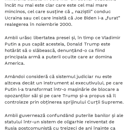
încât nu mai este clar care este cel mai mare
mincinos, cel care susține că „ naziștii” conduc
Ucraina sau cel care insistă că Joe Biden i-a „furat”
realegerea în noiembrie 2000.
Ambii urăsc libertatea presei și, în timp ce Vladimir
Putin a pus capăt acesteia, Donald Trump este
hotărât să o slăbească, denunțând-o ca fiind
principala armă a puterii oculte care ar domina
America.
Amândoi consideră că sistemul judiciar nu este
altceva decât un instrument al executivului, pe care
Putin l-a transformat într-o mașinărie de blocare a
opozanților săi și pe care Trump și-a propus să îl
controleze prin obținerea sprijinului Curții Supreme.
Ambii guvernează confundând puterile banilor și ale
statului într-un sistem de oligarhie reinventat de
Rusia postcomunistă cu treizeci de ani înainte ca