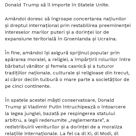
Donald Trump să îl importe în Statele Unite.
Amândoi doresc să îngroape concertarea națiunilor
și dreptul internațional prin restabilirea preeminenței
intereselor marilor puteri și a dorinței lor de
expansiune teritorială în Groenlanda și Ucraina.
În fine, amândoi își asigură sprijinul popular prin
apărarea moralei, a religiei, a împărțirii rolurilor între
bărbatul vânător și femeia casnică și a tuturor
tradițiilor naționale, culturale și religioase din trecut,
al căror declin tulbură o mare parte a societăților de
pe cinci continente.
În spatele acestei măști conservatoare, Donald
Trump și Vladimir Putin întruchipează o întoarcere
la legea junglei, bazată pe respingerea statului
arbitru, a legii redenumite „reglementare”, a
redistribuirii veniturilor și a dorinței de a moraliza
relațiile internaționale. La fel ca dl Xi, dl Modi, dl