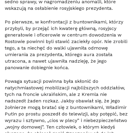
sedno sprawy, w nagromadzeniu anomalii, które
wskazują na osłabienie rosyjskiego prezydenta.
Po pierwsze, w konfrontacji z buntownikami, którzy
przybyli, by przejąć ich kwaterę główną, rosyjscy
generałowie i oficerowie w centrum dowodzenia w
Rostowie powinni byli stawić zaciekły opór. Nie zrobili
tego, a ta niechęć do walki ujawniła odmowę
umierania za prezydenta, którego aura została
utracona, a nawet ujawniła nadzieję, że jego
panowanie dobiegnie końca.
Powaga sytuacji powinna była skłonić do
natychmiastowej mobilizacji najbliższych oddziałów,
tych na froncie ukraińskim, ale z Kremla nie
nadszedł żaden rozkaz. Jakby obawiał się, że jego
żołnierze mogą bratać się z buntownikami, Władimir
Putin po prostu poszedł do telewizji, aby potępić, bez
wyrazu i sztywno, „cios w plecy” i niebezpieczeństwo
„wojny domowej”. Ten człowiek, o którym kiedyś