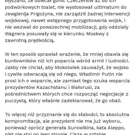
słyszano, że obiecał gonić Czeczenów aż do ich
podwórkowych toalet, nie wystosował ultimatum do
Jewgienija Prigożyna, nie zarządził żadnej interwencji
wojskowej, nawet wstępnego przygotowania wojsk, i
nie wezwał do powszechnej mobilizacji, gdy oddziały
Wagnera posuwały się w kierunku Moskwy z
zawrotną prędkością.
W ten sposób sprawiał wrażenie, że mniej obawia się
buntowników niż ich poparcia wśród armii i ludności.
Jakby nie chciał, aby ktokolwiek zauważył, że wojsko
i cywile odwracają się od niego, Władimir Putin nie
prosi ich o wsparcie, ale zamiast tego szuka wsparcia
prezydentów Kazachstanu i Białorusi, za
pośrednictwem których chce rozpocząć negocjacje z
puczystą, który właśnie zadeklarował, że go obali.
To więcej niż przyznanie się do słabości, to absolutna
kompromitacja, ale prezydent nie ma już wyboru,
ponieważ oprócz generała Surowikina, kata Aleppo,
nikt nie stoi po jego stronie. Cisza w sztabie