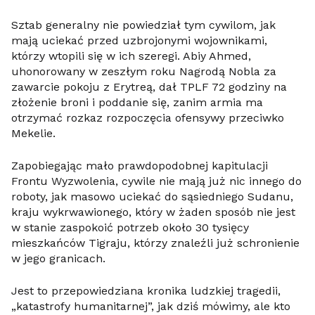
Sztab generalny nie powiedział tym cywilom, jak
mają uciekać przed uzbrojonymi wojownikami,
którzy wtopili się w ich szeregi. Abiy Ahmed,
uhonorowany w zeszłym roku Nagrodą Nobla za
zawarcie pokoju z Erytreą, dał TPLF 72 godziny na
złożenie broni i poddanie się, zanim armia ma
otrzymać rozkaz rozpoczęcia ofensywy przeciwko
Mekelie.
Zapobiegając mało prawdopodobnej kapitulacji
Frontu Wyzwolenia, cywile nie mają już nic innego do
roboty, jak masowo uciekać do sąsiedniego Sudanu,
kraju wykrwawionego, który w żaden sposób nie jest
w stanie zaspokoić potrzeb około 30 tysięcy
mieszkańców Tigraju, którzy znaleźli już schronienie
w jego granicach.
Jest to przepowiedziana kronika ludzkiej tragedii,
„katastrofy humanitarnej”, jak dziś mówimy, ale kto