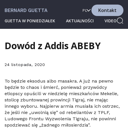
Kontakt
BERNARD GUETTA
PL
GUETTA W PONIEDZIAŁEK
AKTUALNOŚCI
VIDEO
Dowód z Addis ABEBY
24 listopada, 2020
To będzie eksodus albo masakra. A już na pewno
będzie to chaos i śmierć, ponieważ przywódcy
etiopscy opuścili w niedzielę mieszkańców Mekelie,
stolicę zbuntowanej prowincji Tigraj, nie mając
innego wyboru. Najpierw armia musiała ich ostrzec,
że jeśli nie „uwolnią się” od rebeliantów z TPLF,
Ludowego Frontu Wyzwolenia Tigraju, nie powinni
spodziewać się „żadnego miłosierdzia”.