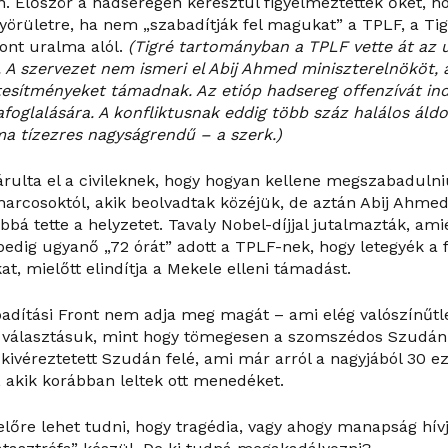
n. Először a hadseregen keresztül figyelmeztették őket, h
örületre, ha nem „szabadítják fel magukat” a TPLF, a Tig
ront uralma alól.
(Tigré tartományban a TPLF vette át az 
 A szervezet nem ismeri el Abij Ahmed miniszterelnököt, 
tesítményeket támadnak. Az etióp hadsereg offenzívát ind
afoglalására. A konfliktusnak eddig több száz halálos áldo
a tízezres nagyságrendű – a szerk.)
rulta el a civileknek, hogy hogyan kellene megszabadulniu
 harcosoktól, akik beolvadtak közéjük, de aztán Abij Ahme
bbá tette a helyzetet. Tavaly Nobel-díjjal jutalmazták, ami
pedig ugyanő „72 órát” adott a TPLF-nek, hogy letegyék a 
, mielőtt elindítja a Mekele elleni támadást.
adítási Front nem adja meg magát – ami elég valószínűtle
álasztásuk, mint hogy tömegesen a szomszédos Szudán 
kivéreztetett Szudán felé, ami már arról a nagyjából 30 ez
 akik korábban leltek ott menedéket.
előre lehet tudni, hogy tragédia, vagy ahogy manapság hívj