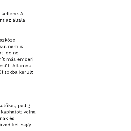
kellene. A
t az általa
eszköze
sul nem is
át, de ne
mít más emberi
gyesült Államok
úl sokba került
ötőket, pedig
 kaphatott volna
únak és
zázad két nagy