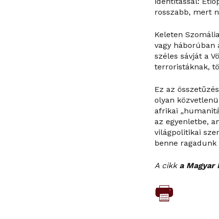
identitással: Et
rosszabb, mert n
Keleten Szomália
vagy háborúban á
széles sávját a V
terroristáknak, 
Ez az összetűzés
olyan közvetlenül
afrikai „humanit
az egyenletbe, a
világpolitikai sz
benne ragadunk 
A cikk
a Magyar 