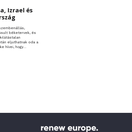
a, Izrael és
rszág
 szembenállás,
úsult béketervek, és
kilátástalan
 után eljuthatnak oda a
ke hívei, hogy…