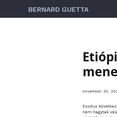
BERNARD GUETTA
Etióp
menek
november 30, 20
Exodus következi
nem hagytak vála