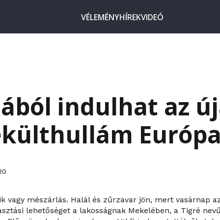
VÉLEMÉNY
HÍREK
VIDEÓ
iából indulhat az ú
ülthullám Európa 
20
k vagy mészárlás. Halál és zűrzavar jön, mert vasárnap az
sztási lehetőséget a lakosságnak Mekelében, a Tigré nevű