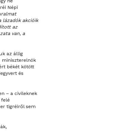
ogy ne
réi Népi
uralmat
a lázadók akcióik
ított az
zata van, a
k az állig
d miniszterelnök
ért békét kötött
fegyvert és
n – a civileknek
felé
er tigréiről sem
ák,