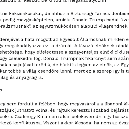
tasztrófa” készül. De ki tudná megakadályozni?
ne kéksisakosokat, de ahhoz a Biztonsági Tanács döntése 
s pedig mozgásképtelen, amióta Donald Trump hadat üzen
teralizmusnak”, az együttműködésen alapuló világrendnek.
aderejével a háta mögött az Egyesült Államoknak minden 
y megakadályozza ezt a drámát. A távozó elnöknek ráadá
hetősége, hogy elfeledtesse a szégyenteljes elnöki ciklus
hogy cselekedni fog. Donald Trumpnak fikarcnyit sem szá
sak a sajátjával törődik, de bárki is legyen az elnök, az E
ar többé a világ csendőre lenni, mert ez a szerep így is t
ilag és anyagilag is.
?
g sem fordult a fejében, hogy megvásárolja a libanoni kik
zájuk juthatott volna, és rajtuk keresztül szabad bejárást
iacokra. Csakhogy Kína nem akar belekeveredni egy hossz
rkező konfliktusba. Viszont akkor kicsoda, ha nem az évs