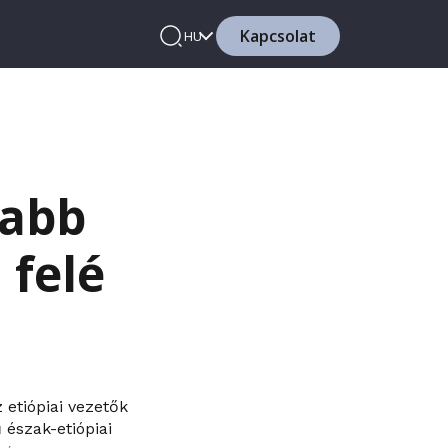
Kapcsolat
HU
jabb
felé
 etiópiai vezetők
 észak-etiópiai