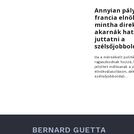
Franciaország
Annyian pál
francia elnö
mintha dire
akarnák ha
juttatni a
szélsőjobbol
Ha a mérsékelt politi
ragaszkodnak hozzá, 
jelöltet indítsanak a j
elnökválasztáson, ak
szélsőjobboldali…
BERNARD GUETTA