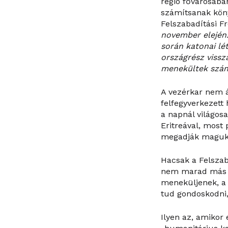
régió fővárosába
számítsanak köny
Felszabadítási F
november elején.
során katonai lé
országrész vissz
menekültek szám
A vezérkar nem á
felfegyverkezett
a napnál világosa
Eritreával, most 
megadják magukat
Hacsak a Felszab
nem marad más v
meneküljenek, a 
tud gondoskodni,
Ilyen az, amikor 