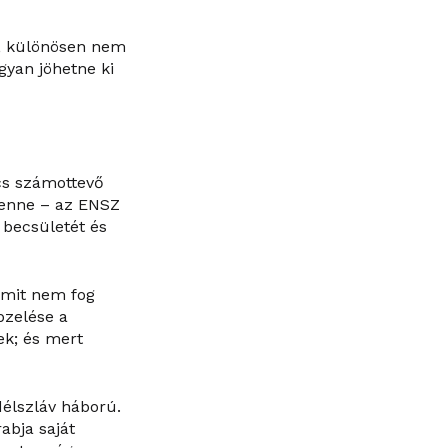
i, különösen nem
gyan jöhetne ki
ncs számottevő
 lenne – az ENSZ
becsületét és
mmit nem fog
pzelése a
ek; és mert
délszláv háború.
abja saját