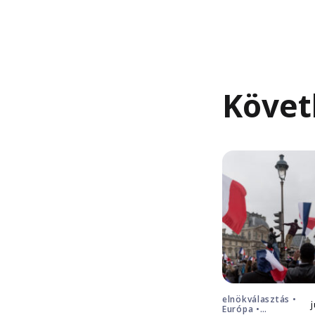
Követ
elnökválasztás •
Európa •