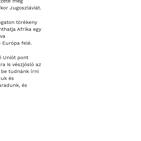
lyzete még
kor Jugoszláviát.
ugaton törékeny
thatja Afrika egy
lva
 Európa felé.
i Uniót pont
a is vészjósló az
 be tudnánk írni
zuk és
maradunk, és