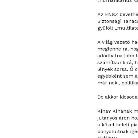
„humanitárius ka
Az ENSZ bevethet
Biztonsági Tanác
gyűlölt „multila
A világ vezető h
meglenne rá, hog
adódhatna jobb le
számítsunk rá, 
lények sorsa. Ő c
egyébként sem ak
már neki, politika
De akkor kicsoda
Kína? Kínának me
jutányos áron hoz
a közel-keleti p
bonyolultnak ígé