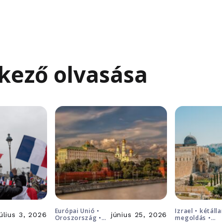
kező olvasása
Európai Unió •
Izrael • kétáll
július 3, 2026
június 25, 2026
Oroszország •
megoldás •