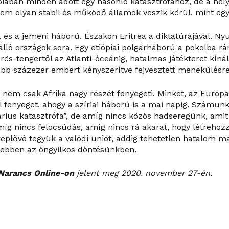
iópiában minden adott egy hasonló katasztrófához, de a he
em olyan stabil és működő államok veszik körül, mint egy
 és a jemeni háború. Északon Eritrea a diktatúrájával. Ny
lló országok sora. Egy etiópiai polgárháború a pokolba rán
örös-tengertől az Atlanti-óceánig, hatalmas játékteret kíná
több százezer embert kényszerítve fejvesztett menekülésre
 nem csak Afrika nagy részét fenyegeti. Minket, az Európa
 fenyeget, ahogy a szíriai háború is a mai napig. Számunkr
árius katasztrófa”, de amíg nincs közös hadseregünk, amit
míg nincs felocsúdás, amíg nincs rá akarat, hogy létrehoz
ereplővé tegyük a valódi uniót, addig tehetetlen hatalom 
ebben az öngyilkos döntésünkben.
Narancs Online-on
jelent meg 2020. november 27-én.