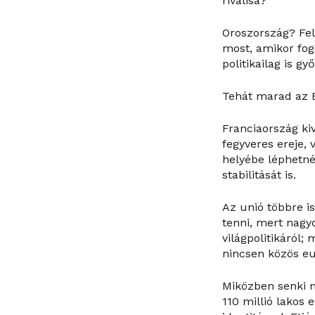
riválisa?
Oroszország? Fel
most, amikor fog
politikailag is g
Tehát marad az E
Franciaország ki
fegyveres ereje,
helyébe léphetn
stabilitását is.
Az unió többre i
tenni, mert nagy
világpolitikáról
nincsen közös eu
Miközben senki n
110 millió lakos 