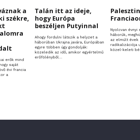
Putyin • Ukrajna
Palesztina
yáznak a
Talán itt az ideje,
Palesztin
ki székre,
hogy Európa
Franciao
kt
beszéljen Putyinnal
Nyolcvan évnyi
talomra
háborúk, meghi
Ahogy fordulni látszik a helyzet a
az elmúlt évek 
háborúban Ukrajna javára, Európában
radikalizációja
dalt
egyre többen úgy gondolják:
közel-keleti bé
közeledik az idő, amikor egyértelmű
erőfölényből…
kai erők mind
hogy saját
övő évi francia
kor a