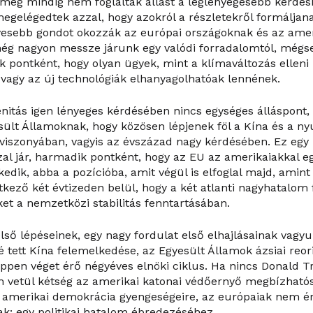
, még mindig nem foglaltak állást a leglényegesebb kérdés
egelégedtek azzal, hogy azokról a részletekről formáljan
esebb gondot okozzák az európai országoknak és az ameri
 még nagyon messze járunk egy valódi forradalomtól, mé
 pontként, hogy olyan ügyek, mint a klímaváltozás elleni 
 vagy az új technológiák elhanyagolhatóak lennének.
nitás igen lényeges kérdésében nincs egységes álláspont, 
esült Államoknak, hogy közösen lépjenek föl a Kína és a ny
viszonyában, vagyis az évszázad nagy kérdésében. Ez egy
zal jár, harmadik pontként, hogy az EU az amerikaiakkal 
edik, abba a pozícióba, amit végül is elfoglal majd, amint 
tkező két évtizeden belül, hogy a két atlanti nagyhatalom
ket a nemzetközi stabilitás fenntartásában.
lső lépéseinek, egy nagy fordulat első elhajlásainak vagyu
 tett Kína felemelkedése, az Egyesült Államok ázsiai reori
pen véget érő négyéves elnöki ciklus. Ha nincs Donald 
 vetül kétség az amerikai katonai védőernyő megbízhatós
z amerikai demokrácia gyengeségeire, az európaiak nem ért
ak: egy politikai hatalom ébredezéséhez.