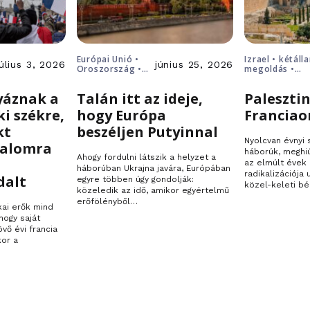
Európai Unió •
Izrael • kétáll
július 3, 2026
június 25, 2026
Oroszország •
megoldás •
Putyin • Ukrajna
Palesztina
yáznak a
Talán itt az ideje,
Palesztin
ki székre,
hogy Európa
Franciao
kt
beszéljen Putyinnal
Nyolcvan évnyi
talomra
háborúk, meghi
Ahogy fordulni látszik a helyzet a
az elmúlt évek 
háborúban Ukrajna javára, Európában
radikalizációja
dalt
egyre többen úgy gondolják:
közel-keleti bé
közeledik az idő, amikor egyértelmű
erőfölényből…
kai erők mind
hogy saját
övő évi francia
kor a