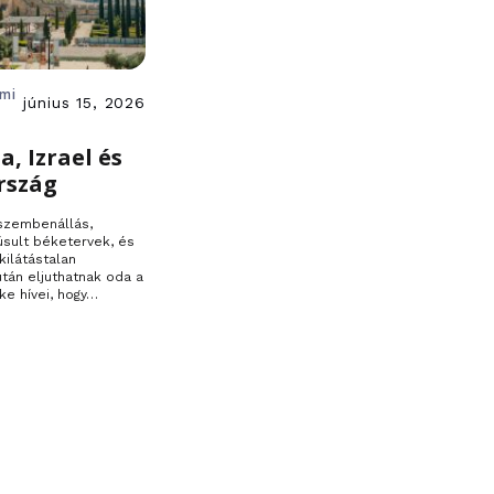
ami
június 15, 2026
a, Izrael és
rszág
 szembenállás,
úsult béketervek, és
kilátástalan
 után eljuthatnak oda a
ke hívei, hogy…