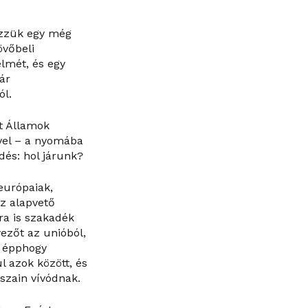
ezzük egy még
övőbeli
elmét, és egy
ár
ól.
t Államok
ével – a nyomába
dés: hol járunk?
európaiak,
ez alapvető
ra is szakadék
yezőt az unióból,
n épphogy
l azok között, és
szain vívódnak.