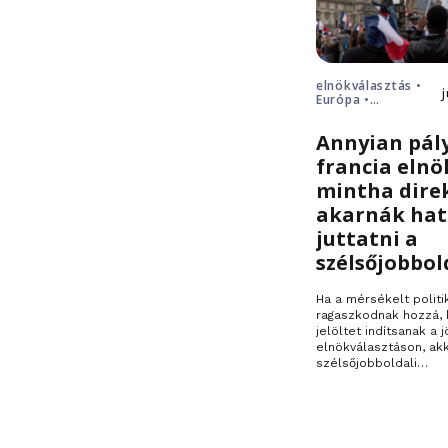
elnökválasztás •
Európa •
Franciaország
Annyian pál
francia elnö
mintha dire
akarnák ha
juttatni a
szélsőjobbol
Ha a mérsékelt politi
ragaszkodnak hozzá, 
jelöltet indítsanak a j
elnökválasztáson, ak
szélsőjobboldali…