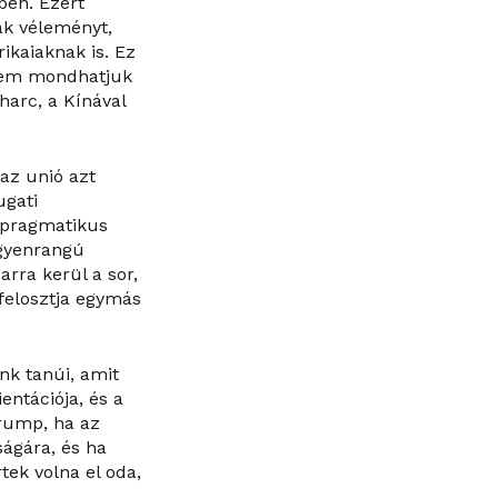
ben. Ezért
ak véleményt,
kaiaknak is. Ez
gsem mondhatjuk
harc, a Kínával
az unió azt
ugati
 pragmatikus
egyenrangú
arra kerül a sor,
 felosztja egymás
nk tanúi, amit
entációja, és a
Trump, ha az
ágára, és ha
ek volna el oda,