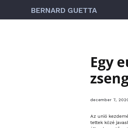
BERNARD GUETTA
Egy e
zseng
december 7, 202
Az unió kezdemén
tettek közé java