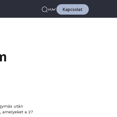
Kapcsolat
HU
om
egymás után
a, amelyeket a 27