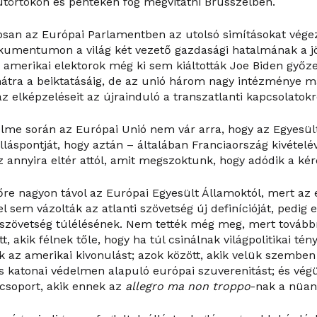
ütörtökön és pénteken fog megvitatni Brüsszelben.
san az Európai Parlamentben az utolsó simításokat vég
kumentumon a világ két vezető gazdasági hatalmának a j
z amerikai elektorok még ki sem kiáltották Joe Biden győz
átra a beiktatásáig, de az unió három nagy intézménye m
 elképzeléseit az újrainduló a transzatlanti kapcsolatokr
elme során az Európai Unió nem vár arra, hogy az Egyesül
álláspontját, hogy aztán – általában Franciaország kivétel
 annyira eltér attól, amit megszoktunk, hogy adódik a kér
lőre nagyon távol az Európai Egyesült Államoktól, mert az 
el sem vázolták az atlanti szövetség új definícióját, pedig 
a szövetség túlélésének. Nem tették még meg, mert tovább
t, akik félnek tőle, hogy ha túl csinálnak világpolitikai tén
ják az amerikai kivonulást; azok között, akik velük szembe
ös katonai védelmen alapuló európai szuverenitást; és végü
csoport, akik ennek az
allegro ma non troppo
-nak a nüan