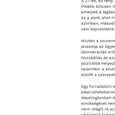
A 27-ek, ez tény
inkább bölcsen m
amelyek a legkev
az a pont, ahol
azonban, második
való kapcsolatok
Miután a szuvere
javasolja az Egy
demokráciák erő
hozzáállás és az
pozícióba helyezk
valamikor a köve
között a szerepe
Egy forradalom e
elkerülhetetlenné
Washingtonban ép
elnökségével nem
nem világít rá a
ahol most tartan