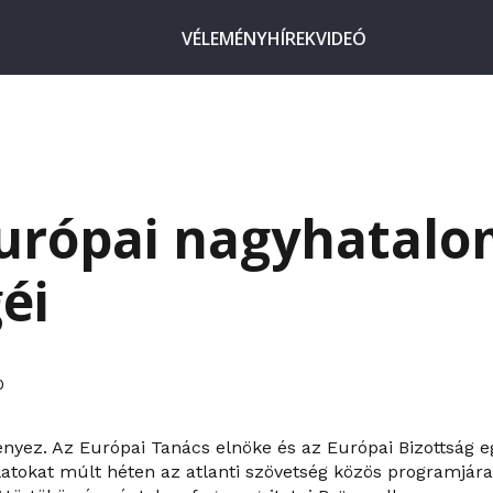
VÉLEMÉNY
HÍREK
VIDEÓ
urópai nagyhatal
éi
0
yez. Az Európai Tanács elnöke és az Európai Bizottság 
slatokat múlt héten az atlanti szövetség közös programjár