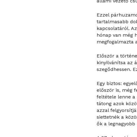
állami vezető cs
Ezzel párhuzamo
tartalmasabb do
kapcsolatáról. A
hónap van még h
megfogalmazta az
Először a történ
kinyilvánítsa az 
szegődhessen. Ez
Egy biztos: egye
először is, még f
feltétele lenne 
tátong azok közöt
azzal felgyorsít
siettetnék a köz
ők a legnagyobb 