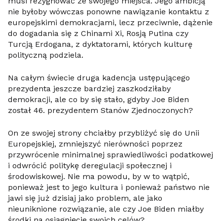
musi rezygnować ze swojego miejsca. Jego ambicją
nie byłoby wówczas ponowne nawiązanie kontaktu z
europejskimi demokracjami, lecz przeciwnie, dążenie
do dogadania się z Chinami Xi, Rosją Putina czy
Turcją Erdogana, z dyktatorami, których kulturę
polityczną podziela.
Na całym świecie druga kadencja ustępującego
prezydenta jeszcze bardziej zaszkodziłaby
demokracji, ale co by się stało, gdyby Joe Biden
został 46. prezydentem Stanów Zjednoczonych?
On ze swojej strony chciałby przybliżyć się do Unii
Europejskiej, zmniejszyć nierówności poprzez
przywrócenie minimalnej sprawiedliwości podatkowej
i odwrócić politykę deregulacji społecznej i
środowiskowej. Nie ma powodu, by w to wątpić,
ponieważ jest to jego kultura i ponieważ państwo nie
jawi się już dzisiaj jako problem, ale jako
nieuniknione rozwiązanie, ale czy Joe Biden miałby
środki na osiągnięcie swoich celów?