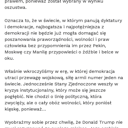
prawem, ponieważ został wybrany w wyniku
oszustwa.
Oznacza to, że w świecie, w którym panują dyktatury
i demokracje, najbogatsza i najpotężniejsza z
demokracji nie będzie już mogła domagać się
poszanowania praworządności, wolności i praw
człowieka bez przypomnienia im przez Pekin,
Moskwę czy Manilę przypowieści o źdźble i belce w
oku.
Właśnie wkroczyliśmy w erę, w której demokracja
utraci przewagę wojskową, siłę armii numer jeden na
świecie. Jednocześnie Stany Zjednoczone weszły w
kryzys instytucjonalny, który może się jeszcze
pogłębić. Nie chodzi o linię polityczną, która
zwycięży, ale o cały obóz wolności, który poniósł
klęskę, ponieważ…
Wyobraźmy sobie przez chwilę, że Donald Trump nie