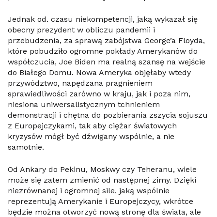
Jednak od. czasu niekompetencji, jaką wykazał się
obecny prezydent w obliczu pandemii i
przebudzenia, za sprawą zabójstwa George’a Floyda,
które pobudziło ogromne pokłady Amerykanów do
współczucia, Joe Biden ma realną szansę na wejście
do Białego Domu. Nowa Ameryka objęłaby wtedy
przywództwo, napędzana pragnieniem
sprawiedliwości zarówno w kraju, jak i poza nim,
niesiona uniwersalistycznym tchnieniem
demonstracji i chętna do pozbierania zszycia sojuszu
z Europejczykami, tak aby ciężar światowych
kryzysów mógł być dźwigany wspólnie, a nie
samotnie.
Od Ankary do Pekinu, Moskwy czy Teheranu, wiele
może się zatem zmienić od następnej zimy. Dzięki
niezrównanej i ogromnej sile, jaką wspólnie
reprezentują Amerykanie i Europejczycy, wkrótce
będzie można otworzyć nową stronę dla świata, ale