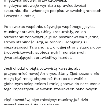
międzynarodowej, praw człowieka,
międzynarodowego wymiaru sprawiedliwości
szacunku dla i własnego podpisu w swoich granicach
i wszędzie indziej.
Po czwarte: wspólnie, używając wspólnego języka,
musimy sprawić, by Chiny zrozumiały, że ich
odrodzenie zobowiązuje je do poszanowania z jednej
strony stabilności Azji, autonomii Hongkongu i
niezależności Tajwanu, a z drugiej strony standardów
środowiskowych, społecznych i monetarnych
gwarantujących sprawiedliwy handel.
Jeśli chodzi o piątą oczywistą kwestię, aby
przypomnieć nowej Ameryce: Stany Zjednoczone nie
mogą być mniej chętne niż Europa do walki z
globalnym ociepleniem i mniej gotowe do narzucenia
tego imperatywu w swoich stosunkach handlowych.
Pięć dowodów, pięć miesięcy: musimy już dziś
zacząć dzwonić do Joe Bidena.