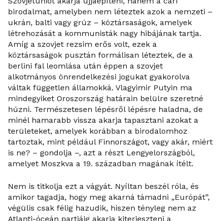
Szovjetuniót akarja újjáépíteni, hanem a cári
birodalmat, amelyben nem léteztek azok a nemzeti –
ukrán, balti vagy grúz – köztársaságok, amelyek
létrehozását a kommunisták nagy hibájának tartja.
Amíg a szovjet rezsim erős volt, ezek a
köztársaságok pusztán formálisan léteztek, de a
berlini fal leomlása után éppen a szovjet
alkotmányos önrendelkezési jogukat gyakorolva
váltak független államokká. Vlagyimir Putyin ma
mindegyiket Oroszország határain belülre szeretné
húzni. Természetesen lépésről lépésre haladna, de
minél hamarabb vissza akarja tapasztani azokat a
területeket, amelyek korábban a birodalomhoz
tartoztak, mint például Finnországot, vagy akár, miért
is ne? – gondolja –, azt a részt Lengyelországból,
amelyet Moszkva a 19. században magának ítélt.
Nem is titkolja ezt a vágyát. Nyíltan beszél róla, és
amikor tagadja, hogy meg akarná támadni „Európát”,
végülis csak félig hazudik, hiszen tényleg nem az
Atlanti-óceán partjáig akarja kiterjeszteni a