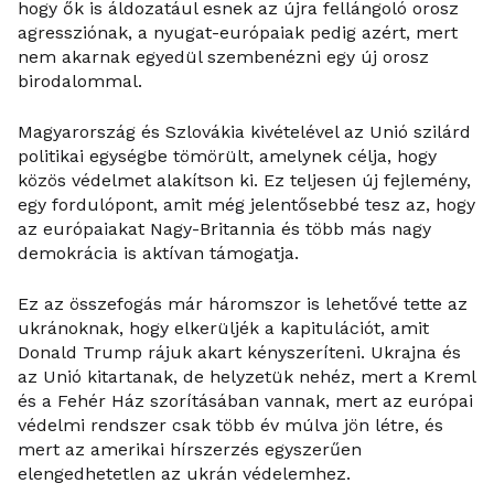
hogy ők is áldozatául esnek az újra fellángoló orosz
agressziónak, a nyugat-európaiak pedig azért, mert
nem akarnak egyedül szembenézni egy új orosz
birodalommal.
Magyarország és Szlovákia kivételével az Unió szilárd
politikai egységbe tömörült, amelynek célja, hogy
közös védelmet alakítson ki. Ez teljesen új fejlemény,
egy fordulópont, amit még jelentősebbé tesz az, hogy
az európaiakat Nagy-Britannia és több más nagy
demokrácia is aktívan támogatja.
Ez az összefogás már háromszor is lehetővé tette az
ukránoknak, hogy elkerüljék a kapitulációt, amit
Donald Trump rájuk akart kényszeríteni. Ukrajna és
az Unió kitartanak, de helyzetük nehéz, mert a Kreml
és a Fehér Ház szorításában vannak, mert az európai
védelmi rendszer csak több év múlva jön létre, és
mert az amerikai hírszerzés egyszerűen
elengedhetetlen az ukrán védelemhez.