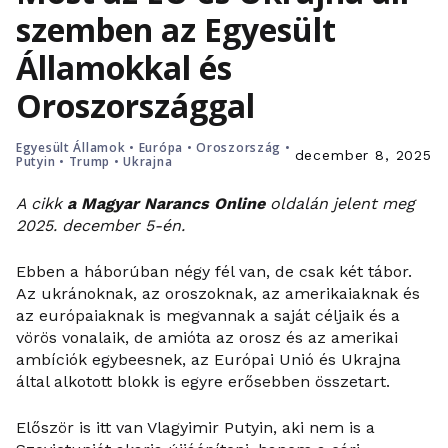
szemben az Egyesült
Államokkal és
Oroszországgal
Egyesült Államok
•
Európa
•
Oroszország
•
december 8, 2025
Putyin
•
Trump
•
Ukrajna
A cikk
a Magyar Narancs Online
oldalán jelent meg
2025. december 5-én.
Ebben a háborúban négy fél van, de csak két tábor.
Az ukránoknak, az oroszoknak, az amerikaiaknak és
az európaiaknak is megvannak a saját céljaik és a
vörös vonalaik, de amióta az orosz és az amerikai
ambíciók egybeesnek, az Európai Unió és Ukrajna
által alkotott blokk is egyre erősebben összetart.
Először is itt van Vlagyimir Putyin, aki nem is a