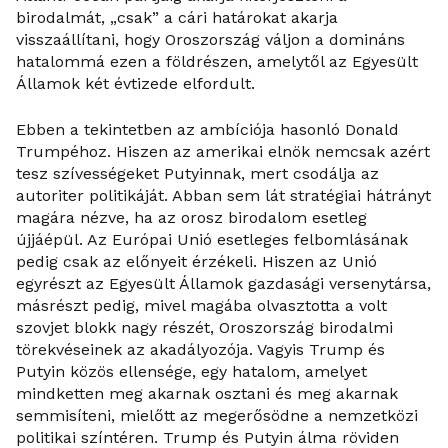
birodalmát, „csak” a cári határokat akarja
visszaállítani, hogy Oroszország váljon a domináns
hatalommá ezen a földrészen, amelytől az Egyesült
Államok két évtizede elfordult.
Ebben a tekintetben az ambíciója hasonló Donald
Trumpéhoz. Hiszen az amerikai elnök nemcsak azért
tesz szívességeket Putyinnak, mert csodálja az
autoriter politikáját. Abban sem lát stratégiai hátrányt
magára nézve, ha az orosz birodalom esetleg
újjáépül. Az Európai Unió esetleges felbomlásának
pedig csak az előnyeit érzékeli. Hiszen az Unió
egyrészt az Egyesült Államok gazdasági versenytársa,
másrészt pedig, mivel magába olvasztotta a volt
szovjet blokk nagy részét, Oroszország birodalmi
törekvéseinek az akadályozója. Vagyis Trump és
Putyin közös ellensége, egy hatalom, amelyet
mindketten meg akarnak osztani és meg akarnak
semmisíteni, mielőtt az megerősödne a nemzetközi
politikai színtéren. Trump és Putyin álma röviden