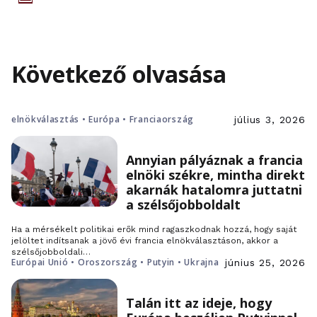
Következő olvasása
elnökválasztás • Európa • Franciaország
július 3, 2026
Annyian pályáznak a francia
elnöki székre, mintha direkt
akarnák hatalomra juttatni
a szélsőjobboldalt
Ha a mérsékelt politikai erők mind ragaszkodnak hozzá, hogy saját
jelöltet indítsanak a jövő évi francia elnökválasztáson, akkor a
szélsőjobboldali…
Európai Unió • Oroszország • Putyin • Ukrajna
június 25, 2026
Talán itt az ideje, hogy