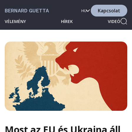
Kapcsolat
BERNARD GUETTA
HU
VÉLEMÉNY
HÍREK
VIDEÓ
Most az EU és Ukrajna áll