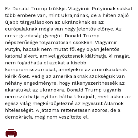
Ez Donald Trump trükkje. Vlagyimir Putyinnak sokkal
több embere van, mint Ukrajnának, de a héten zajló
újabb tárgyalásokon az ukránoknak és az
európaiaknak mégis van négy jelentős előnye. Az
orosz gazdaság gyengül. Donald Trump
népszerűsége folyamatosan csökken. Vlagyimir
Putyin, hacsak nem mutat föl egy olyan jelentős
katonai sikert, amivel győztesnek kiálthatja ki magát,
nem fogadhatja el azokat a kisebb
kompromisszumokat, amelyekre az amerikaiaknak
kérik őket. Pedig az amerikaiaknak szükségük van
néhány engedményre, hogy rákényszeríthessék az
akaratukat az ukránokra. Donald Trump ugyanis
nem szúrhatja nyíltan hátba Ukrajnát, mert akkor az
egész világ megkérdőjelezné az Egyesült Államok
hitelességét. A játszma rettenetesen szoros, de a
demokrácia még nem veszítette el.