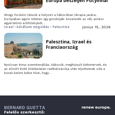
Európa beszéljen Putyinnal
Ahogy fordulni látszik a helyzet a háborúban Ukrajna javára,
Európában egyre többen úgy gondolják: közeledik az idő, amikor
egyértelmű erőfölényből…
Izrael • kétállami megoldás • Palesztina
június 15, 2026
Palesztina, Izrael és
Franciaország
Nyolcvan évnyi szembenállás, háborúk, meghiúsult béketervek, és
az elmúlt évek kilátástalan radikalizációja után eljuthatnak oda a
közel-keleti béke hívei, hogy…
BERNARD GUETTA
Felelős szerkesztő: