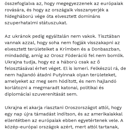
összefoglalva az, hogy megegyezzenek az európaiak
rovására, és hogy az országaik visszanyerjék a
hidegháború vége óta elvesztett domináns
szuperhatalmi státuszukat.
Az ukránok pedig egyáltalán nem vakok. Tisztában
vannak azzal, hogy soha nem fogják visszakapni az
elvesztett területeiket a Krímben és a Donbaszban,
mindaddig, amíg az Orosz Föderáció fel nem bomlik.
Ukrajna tudja, hogy ez a háború csak az ő
felosztásával érhet véget. El is ismeri. Felkészül rá, de
nem hajlandó átadni Putyinnak olyan területeket,
amelyeket az meg sem hódított, és nem hajlandó
korlátozni a megmaradt katonai, politikai és
diplomáciai szuverenitását sem.
Ukrajna el akarja riasztani Oroszországot attól, hogy
egy nap újra támadást indítson, és az amerikaiakkal
ellentétben az európaiak ebben egyetértenek vele. A
közép-európai országok azért, mert attól tartanak,