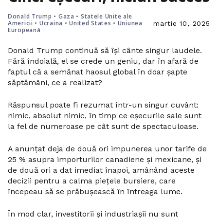
Donald Trump
•
Gaza
•
Statele Unite ale
Americii
•
Ucraina
•
United States
•
Uniunea
martie 10, 2025
Europeană
Donald Trump continuă să își cânte singur laudele.
Fără îndoială, el se crede un geniu, dar în afară de
faptul că a semănat haosul global în doar șapte
săptămâni, ce a realizat?
Răspunsul poate fi rezumat într-un singur cuvânt:
nimic, absolut nimic, în timp ce eșecurile sale sunt
la fel de numeroase pe cât sunt de spectaculoase.
A anunțat deja de două ori impunerea unor tarife de
25 % asupra importurilor canadiene și mexicane, și
de două ori a dat imediat înapoi, amânând aceste
decizii pentru a calma piețele bursiere, care
începeau să se prăbușească în întreaga lume.
În mod clar, investitorii și industriașii nu sunt