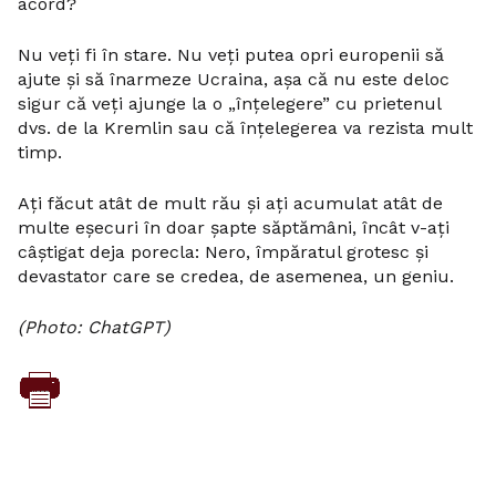
acord?
Nu veți fi în stare. Nu veți putea opri europenii să
ajute și să înarmeze Ucraina, așa că nu este deloc
sigur că veți ajunge la o „înțelegere” cu prietenul
dvs. de la Kremlin sau că înțelegerea va rezista mult
timp.
Ați făcut atât de mult rău și ați acumulat atât de
multe eșecuri în doar șapte săptămâni, încât v-ați
câștigat deja porecla: Nero, împăratul grotesc și
devastator care se credea, de asemenea, un geniu.
(Photo: ChatGPT)