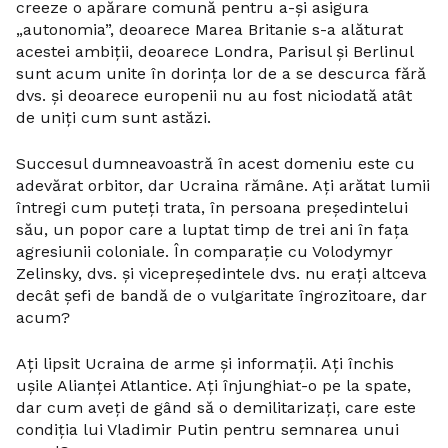
creeze o apărare comună pentru a-și asigura
„autonomia”, deoarece Marea Britanie s-a alăturat
acestei ambiții, deoarece Londra, Parisul și Berlinul
sunt acum unite în dorința lor de a se descurca fără
dvs. și deoarece europenii nu au fost niciodată atât
de uniți cum sunt astăzi.
Succesul dumneavoastră în acest domeniu este cu
adevărat orbitor, dar Ucraina rămâne. Ați arătat lumii
întregi cum puteți trata, în persoana președintelui
său, un popor care a luptat timp de trei ani în fața
agresiunii coloniale. În comparație cu Volodymyr
Zelinsky, dvs. și vicepreședintele dvs. nu erați altceva
decât șefi de bandă de o vulgaritate îngrozitoare, dar
acum?
Ați lipsit Ucraina de arme și informații. Ați închis
ușile Alianței Atlantice. Ați înjunghiat-o pe la spate,
dar cum aveți de gând să o demilitarizați, care este
condiția lui Vladimir Putin pentru semnarea unui