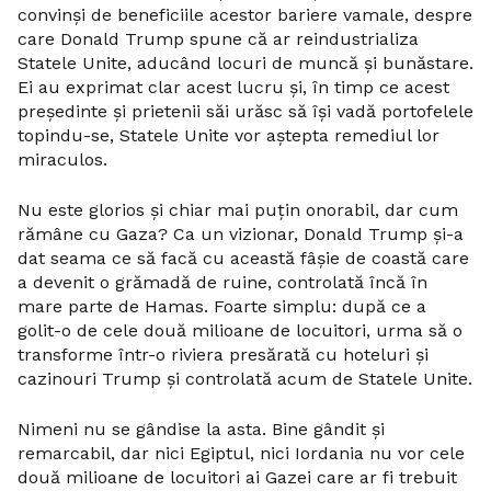
convinși de beneficiile acestor bariere vamale, despre
care Donald Trump spune că ar reindustrializa
Statele Unite, aducând locuri de muncă și bunăstare.
Ei au exprimat clar acest lucru și, în timp ce acest
președinte și prietenii săi urăsc să își vadă portofelele
topindu-se, Statele Unite vor aștepta remediul lor
miraculos.
Nu este glorios și chiar mai puțin onorabil, dar cum
rămâne cu Gaza? Ca un vizionar, Donald Trump și-a
dat seama ce să facă cu această fâșie de coastă care
a devenit o grămadă de ruine, controlată încă în
mare parte de Hamas. Foarte simplu: după ce a
golit-o de cele două milioane de locuitori, urma să o
transforme într-o riviera presărată cu hoteluri și
cazinouri Trump și controlată acum de Statele Unite.
Nimeni nu se gândise la asta. Bine gândit și
remarcabil, dar nici Egiptul, nici Iordania nu vor cele
două milioane de locuitori ai Gazei care ar fi trebuit