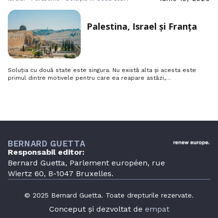
Palestina, Israel și Franța
Soluția cu două state este singura. Nu există alta și acesta este
primul dintre motivele pentru care ea reapare astăzi,…
BERNARD GUETTA
Responsabil editor:
Bernard Guetta, Parlement européen, rue
Wiertz 60, B-1047 Bruxelles.
© 2025 Bernard Guetta. Toate drepturile rezervate.
Conceput și dezvoltat de
empat