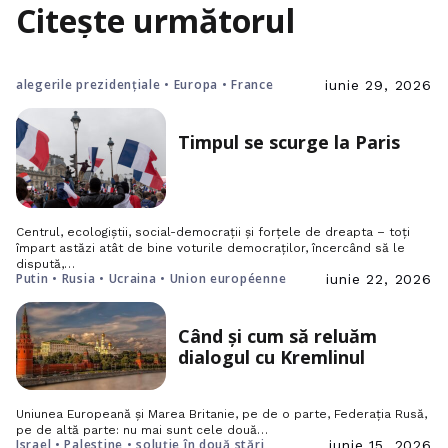
Citește următorul
alegerile prezidențiale • Europa • France
iunie 29, 2026
Timpul se scurge la Paris
Centrul, ecologiștii, social-democrații și forțele de dreapta – toți
împart astăzi atât de bine voturile democraților, încercând să le
dispută,…
Putin • Rusia • Ucraina • Union européenne
iunie 22, 2026
Când și cum să reluăm
dialogul cu Kremlinul
Uniunea Europeană și Marea Britanie, pe de o parte, Federația Rusă,
pe de altă parte: nu mai sunt cele două…
Israel • Palestine • soluție în două stări
iunie 15, 2026