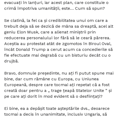
evacuați în lanțuri, iar acest plan, care constituie o
crimă împotriva umanității, este… Cum să spun?
Se clatină, la fel ca și credibilitatea unui om care a
trebuit deja să se dezică de mâna sa dreaptă, acel alt
geniu Elon Musk, care a alienat miniștrii prin
reducerea personalului lor fără să le ceară părerea.
Aceștia au protestat atât de zgomotos în Biroul Oval,
încât Donald Trump a cerut acum ca concedierile să
fie efectuate mai degrabă cu un bisturiu decât cu o
drujbă.
Bravo, domnule președinte, nu ați fi putut spune mai
bine, dar cum rămâne cu Europa, cu Uniunea
Europeană, despre care tocmai ați repetat că a fost
creată doar pentru a „ trage țeapă Statelor Unite ” și
pe care ați dorit în mod evident să o desființați?
Ei bine, ea a depășit toate așteptările dvs., deoarece
tocmai a decis în unanimitate, inclusiv Ungaria, să