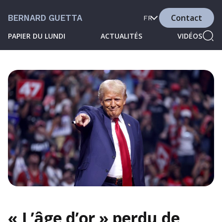
Contact
BERNARD GUETTA
FR
PAPIER DU LUNDI
ACTUALITÉS
VIDÉOS
« L’âge d’or » perdu de