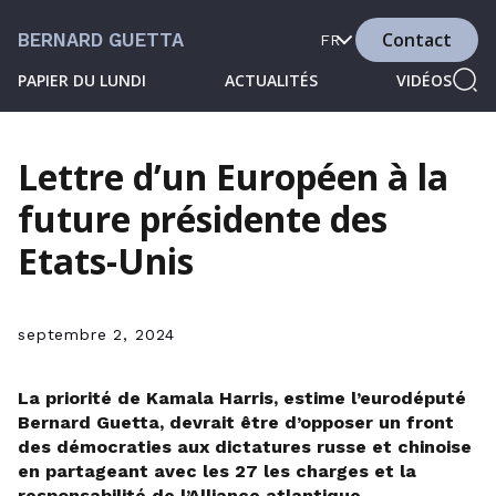
Contact
BERNARD GUETTA
FR
PAPIER DU LUNDI
ACTUALITÉS
VIDÉOS
Lettre d’un Européen à la
future présidente des
Etats-Unis
septembre 2, 2024
La priorité de Kamala Harris, estime l’eurodéputé
Bernard Guetta, devrait être d’opposer un front
des démocraties aux dictatures russe et chinoise
en partageant avec les 27 les charges et la
responsabilité de l’Alliance atlantique.