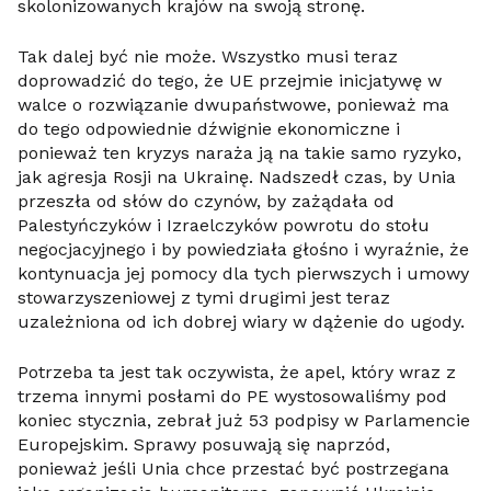
skolonizowanych krajów na swoją stronę.
Tak dalej być nie może. Wszystko musi teraz
doprowadzić do tego, że UE przejmie inicjatywę w
walce o rozwiązanie dwupaństwowe, ponieważ ma
do tego odpowiednie dźwignie ekonomiczne i
ponieważ ten kryzys naraża ją na takie samo ryzyko,
jak agresja Rosji na Ukrainę. Nadszedł czas, by Unia
przeszła od słów do czynów, by zażądała od
Palestyńczyków i Izraelczyków powrotu do stołu
negocjacyjnego i by powiedziała głośno i wyraźnie, że
kontynuacja jej pomocy dla tych pierwszych i umowy
stowarzyszeniowej z tymi drugimi jest teraz
uzależniona od ich dobrej wiary w dążenie do ugody.
Potrzeba ta jest tak oczywista, że apel, który wraz z
trzema innymi posłami do PE wystosowaliśmy pod
koniec stycznia, zebrał już 53 podpisy w Parlamencie
Europejskim. Sprawy posuwają się naprzód,
ponieważ jeśli Unia chce przestać być postrzegana