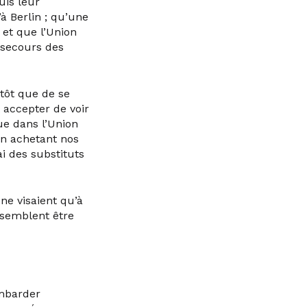
uis leur
à Berlin ; qu’une
 et que l’Union
 secours des
utôt que de se
 accepter de voir
ue dans l’Union
en achetant nos
i des substituts
ne visaient qu’à
 semblent être
ombarder