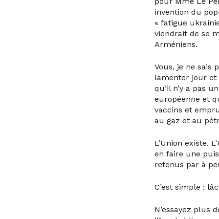
pour Mme Le Pen 
invention du popu
« fatigue ukrain
viendrait de se 
Arméniens.
Vous, je ne sais 
lamenter jour et
qu’il n’y a pas 
européenne et qu
vaccins et empru
au gaz et au pétr
L’Union existe. 
en faire une pui
retenus par à pe
C’est simple : lâ
N’essayez plus 