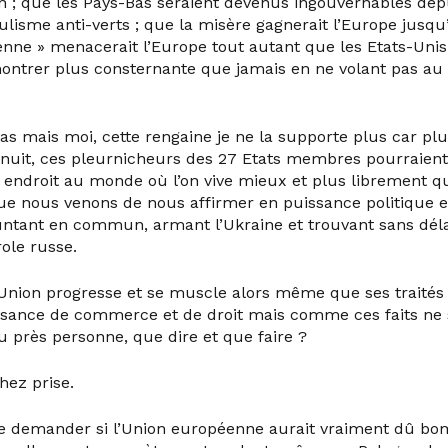
; que les Pays-Bas seraient devenus ingouvernables dep
lisme anti-verts ; que la misère gagnerait l’Europe jusqu’
ienne » menacerait l’Europe tout autant que les Etats-Unis
montrer plus consternante que jamais en ne volant pas au
pas mais moi, cette rengaine je ne la supporte plus car pl
 nuit, ces pleurnicheurs des 27 Etats membres pourraient
un endroit au monde où l’on vive mieux et plus librement q
e nous venons de nous affirmer en puissance politique 
ntant en commun, armant l’Ukraine et trouvant sans déla
ole russe.
L’Union progresse et se muscle alors même que ses traités 
ssance de commerce et de droit mais comme ces faits ne
u près personne, que dire et que faire ?
chez prise.
de demander si l’Union européenne aurait vraiment dû b