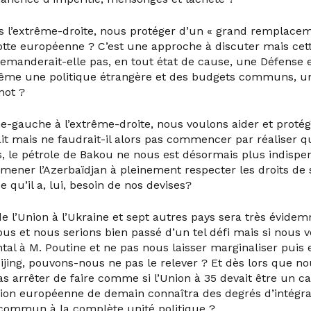
s l’extrême-droite, nous protéger d’un « grand remplace
otte européenne ? C’est une approche à discuter mais cett
manderait-elle pas, en tout état de cause, une Défense
me une politique étrangère et des budgets communs, u
mot ?
me-gauche à l’extrême-droite, nous voulons aider et protég
it mais ne faudrait-il alors pas commencer par réaliser q
 le pétrole de Bakou ne nous est désormais plus indispe
mener l’Azerbaïdjan à pleinement respecter les droits de 
qu’il a, lui, besoin de nos devises?
de l’Union à l’Ukraine et sept autres pays sera très évid
ous et nous serions bien passé d’un tel défi mais si nous 
tal à M. Poutine et ne pas nous laisser marginaliser puis 
ijing, pouvons-nous ne pas le relever ? Et dès lors que no
s arrêter de faire comme si l’Union à 35 devait être un ca
nion européenne de demain connaîtra des degrés d’intégrat
commun à la complète unité politique ?