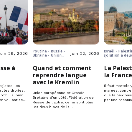
Poutine • Russie •
Israël • Palesti
juin 29, 2026
juin 22, 2026
Ukraine • Union
solution à deu
européenne
États
sse à
Quand et comment
La Palest
reprendre langue
la Franc
avec le Kremlin
ogistes, les
Il faut marteler
t les droites,
marées, contre
Union européenne et Grande-
rd’hui si bien
que la paix pas
Bretagne d’un côté, Fédération de
en voulant se…
par une reconn
Russie de l’autre, ce ne sont plus
les deux blocs de la…