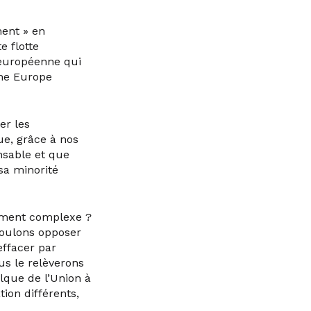
ment » en
e flotte
 européenne qui
ne Europe
er les
ue, grâce à nos
nsable et que
sa minorité
emment complexe ?
voulons opposer
effacer par
us le relèverons
lque de l’Union à
ion différents,