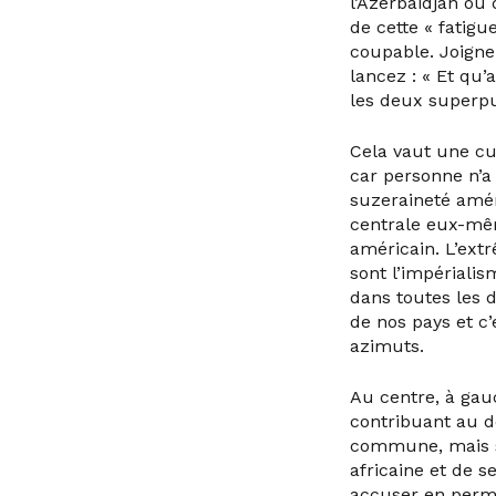
l’Azerbaïdjan ou
de cette « fatigu
coupable. Joigne
lancez : « Et qu’
les deux superpu
Cela vaut une cu
car personne n’a
suzeraineté amér
centrale eux-mêm
américain. L’ext
sont l’impérialis
dans toutes les 
de nos pays et c’
azimuts.
Au centre, à gau
contribuant au d
commune, mais si
africaine et de s
accuser en perma