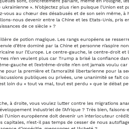
 quelles sont, concrètement parlant, même en Pologne, l
e ukrainienne ». N’objectez plus rien puisque l’Union est pa
z-vous au chœur des désabusés et de son sein même, à h
allons-nous devenir entre la Chine et les Etats-Unis, pris 
issances de ce siècle » ?
illère de potion magique. Les rangs européens se resserr
 envie d’être dominé par la Chine et personne n’aspire no
icaine sur l’Europe. Le centre-gauche, le centre-droit et 
es n’en veulent plus car Trump a brisé la confiance dan
rême-gauche et l’extrême-droite n’en ont jamais voulu car 
me pour la première et l’amoralité libertarienne pour la s
discussions publiques ou privées, une unanimité se fait co
est loin du « tout va mal, tout est perdu » que le débat peu
che, à droite, vous voulez lutter contre les migrations an
éveloppement industriel de l’Afrique ? Très bien, faisons
 l’Union européenne doit devenir un interlocuteur crédib
es capitales, n’est-il pas temps de cesser de nous autoflag
nence d’impéritie, mensonges et lâcheté ?