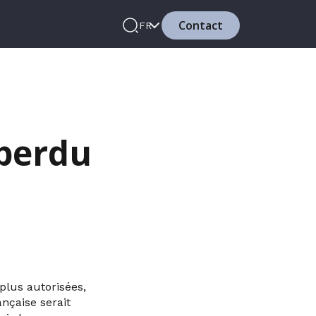
Contact
FR
 perdu
 plus autorisées,
ançaise serait