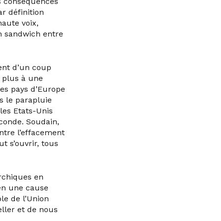
es conséquences
r définition
aute voix,
en sandwich entre
ent d’un coup
n plus à une
les pays d’Europe
s le parapluie
les Etats-Unis
econde. Soudain,
ntre l’effacement
t s’ouvrir, tous
archiques en
-en une cause
le de l’Union
eller et de nous