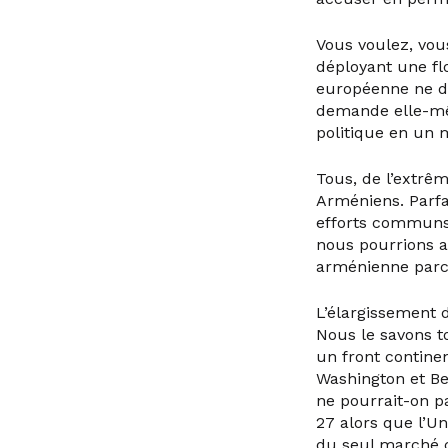
Vous voulez, vou
déployant une fl
européenne ne de
demande elle-mê
politique en un 
Tous, de l’extrê
Arméniens. Parfa
efforts communs,
nous pourrions a
arménienne parce 
L’élargissement 
Nous le savons t
un front continen
Washington et Be
ne pourrait-on pa
27 alors que l’U
du seul marché 