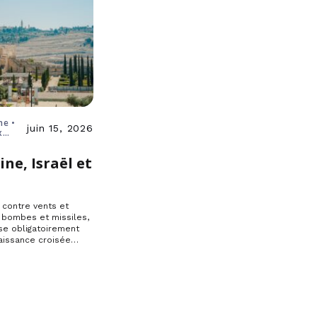
ne •
juin 15, 2026
x
ine, Israël et
e
, contre vents et
 bombes et missiles,
se obligatoirement
aissance croisée…